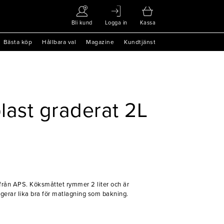
Bli kund
Logga in
Kassa
Bästa köp
Hållbara val
Magazine
Kundtjänst
last graderat 2L
från APS. Köksmåttet rymmer 2 liter och är
ngerar lika bra för matlagning som bakning.