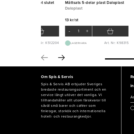
ksmått rostfritt med fot slutet
Måttsats 5-delar plast Daloplast
ndtag 1L
Daloplast
nas
13 kr/st
5 kr/st
-
+
-
+
Art. Nr: K512204
Art. Nr: K98315
LAGERVARA
LAGERVARA
Om Spis & Servis
R
Spis & Servis AB erbjuder Sveriges
in
bredaste restaurangsortiment och en
service långt utöver det vanliga. Vi
tillhandahåller allt utom färskvaror till
såväl små barer och caféer som
finkrogar, storkök och internationella
hotell- och restaurangkedjor.