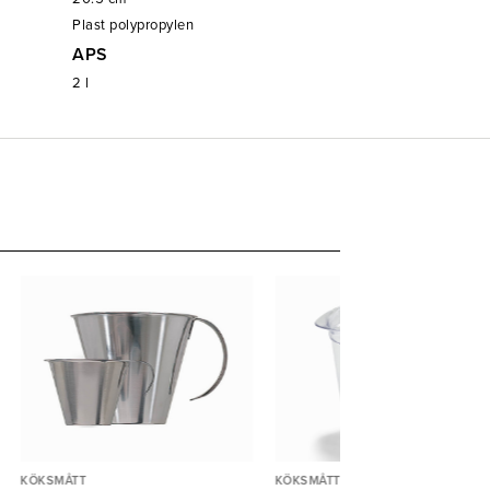
Plast polypropylen
APS
2
l
KÖKSMÅTT
KÖKSMÅTT