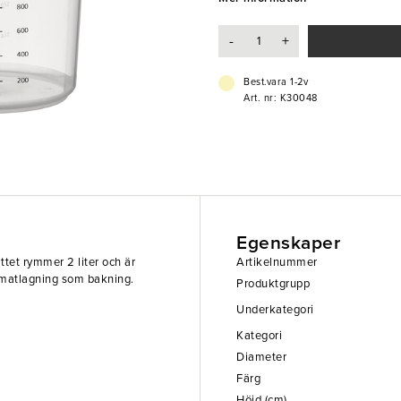
-
+
Best.vara 1-2v
Art. nr: K30048
Egenskaper
tet rymmer 2 liter och är
Artikelnummer
r matlagning som bakning.
Produktgrupp
Underkategori
Kategori
Diameter
Färg
Höjd (cm)