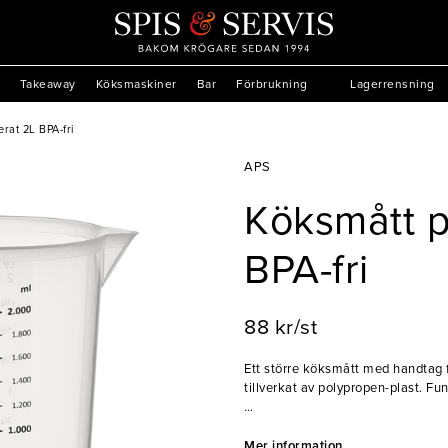
Takeaway
Köksmaskiner
Bar
Förbrukning
Lagerrensning
rat 2L BPA-fri
APS
Köksmått p
BPA-fri
88 kr/st
Ett större köksmått med handtag 
tillverkat av polypropen-plast. Fu
- BPA-fri
- Anger liter och milliliter
Mer information