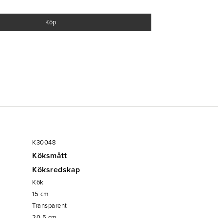
Köp
K30048
Köksmått
Köksredskap
Kök
15
cm
Transparent
20.5
cm