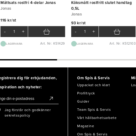
Måttsats rostfri 4-delar Jonas
Köksmått rostfritt slutet handtag
Jonas
0,5L
Jonas
116 kr/st
93 kr/st
-
+
-
+
Art. Nr: K51429
Art. Nr: K512103
LAGERVARA
LAGERVARA
egistrera dig för erbjudanden,
Om Spis & Servis
Mi
Uppackat och klart
Lo
spiration och nyheter:
Profiltryck
Guider
Team Spis & Servis
Jag förstår och godkänner
sekretsspolicy
Vårt hållbarhetsarbete
Magazine
Om Spis & Servis