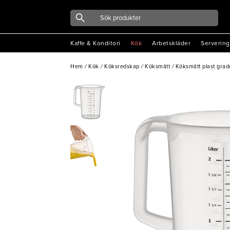
Kaffe & Konditori
Kök
Arbetskläder
Servering
Hem
/
Kök
/
Köksredskap
/
Köksmått
/
Köksmått plast grade