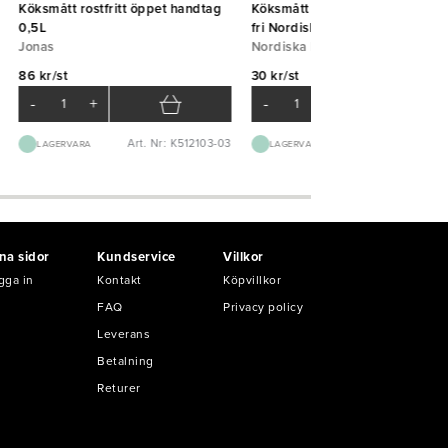
Köksmått rostfritt öppet handtag
Köksmått plast graderat 1L BPA
0,5L
fri Nordiska Plast
Jonas
Nordiska Plast
86 kr/st
30 kr/st
-
+
-
+
Art. Nr: K512103-03
Art. Nr: K830
LAGERVARA
LAGERVARA
na sidor
Kundservice
Villkor
gga in
Kontakt
Köpvillkor
FAQ
Privacy policy
Leverans
Betalning
Returer