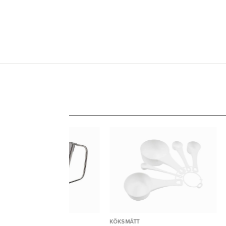
KSMÅTT
KÖKSMÅTT