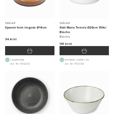
SKÅLAR
SKÅLAR
Spansk form lergods Ø14cm
Skål Maria Teresia Ø26cm 150cl
Blocho
Blocho
34 kr/st
161 kr/st
LAGERVARA
EXTERNT LAGER 1-2D
Art. Nr: P25233
Art. Nr: P33720