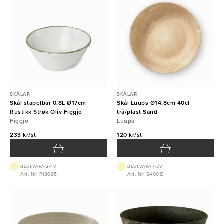
SKÅLAR
SKÅLAR
Skål stapelbar 0,8L Ø17cm
Skål Luups Ø14,8cm 40cl
Rustikk Strøk Oliv Figgjo
trä/plast Sand
Figgjo
Luups
233 kr/st
120 kr/st
BEST.VARA 2-4V
BEST.VARA 1-2V
Art. Nr: P18095
Art. Nr: S40013