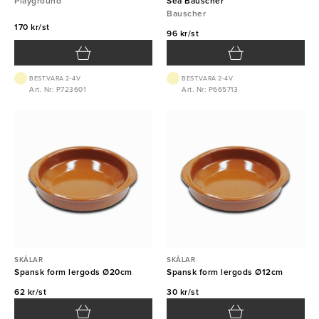
Playground
Sea Bauscher
Bauscher
170 kr/st
96 kr/st
BEST.VARA 2-4V
BEST.VARA 2-4V
Art. Nr: P723601
Art. Nr: P665713
SKÅLAR
SKÅLAR
Spansk form lergods Ø20cm
Spansk form lergods Ø12cm
62 kr/st
30 kr/st