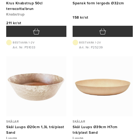
Krus Knabstrup 50cl
Spansk form lergods Ø32cm
terracotta/brun
Knabstrup
158 kr/st
211 kr/st
BEST.VARA 1-2V
BEST.VARA 1-2V
Art. Nr: P51033
Art. Nr: P25239
SKÅLAR
SKÅLAR
Skål Luups Ø20cm 1,3L trä/plast
Skål Luups Ø39cm H7cm
Sand
trä/plast Sand
Luups
Luups