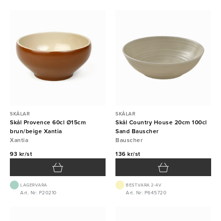
SKÅLAR
SKÅLAR
Skål Provence 60cl Ø15cm
Skål Country House 20cm 100cl
brun/beige Xantia
Sand Bauscher
Xantia
Bauscher
93 kr/st
136 kr/st
LAGERVARA
BEST.VARA 2-4V
Art. Nr: P20210
Art. Nr: P645720