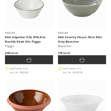
SKÅLAR
SKÅLAR
Skål stapelbar 0,5L Ø14,5cm
Skål Country House 16cm 60cl
Rustikk Strøk Oliv Figgjo
Gray Bauscher
Figgjo
Bauscher
200 kr/st
119 kr/st
BEST.VARA 2-4V
BEST.VARA 2-4V
Art. Nr: P18205
Art. Nr: P635716