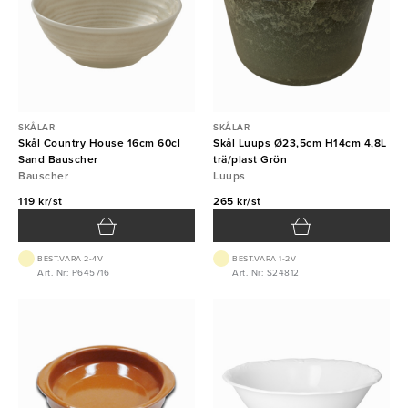
SKÅLAR
SKÅLAR
Skål Country House 16cm 60cl
Skål Luups Ø23,5cm H14cm 4,8L
Sand Bauscher
trä/plast Grön
Bauscher
Luups
119 kr/st
265 kr/st
BEST.VARA 2-4V
BEST.VARA 1-2V
Art. Nr: P645716
Art. Nr: S24812