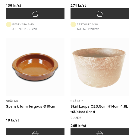
136 kr/st
274 kr/st
BEST.VARA 2-4V
BEST.VARA 1-2V
Art. Nr: P665720
Art. Nr: P20212
SKÅLAR
SKÅLAR
Spansk form lergods Ø10cm
Skål Luups Ø23,5cm H14cm 4,8L
trä/plast Sand
Luups
19 kr/st
265 kr/st