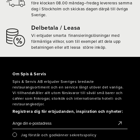
före klockan 08.00 måndag–fredag levereras samma
dag i Stockholm och skickas dagen därpå till övriga
Sverige.
Delbetala / Leasa
Vi erbjuder smarta finansieringslösningar med
förmånliga villkor, som till exempel att dela upp
betalningen eller att leasa större inköp.
Om Spis & Servis
Spis & Servis AB erbjuder Sveriges bredaste
restaurangsortiment och en service långt utöver det vanliga.
Vi tillhandahåller allt utom färskvaror till såväl små barer och
caféer som finkrogar, storkök och internationella hotell- och
restaurangkedjor.
Registrera dig för erbjudanden, inspiration och nyheter:
Jag förstår och godkänner sekretsspolicy