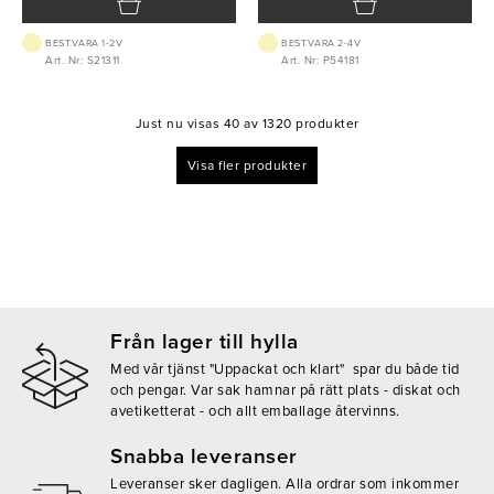
BEST.VARA 1-2V
BEST.VARA 2-4V
Art. Nr: S21311
Art. Nr: P54181
Just nu visas 40 av 1320 produkter
Visa fler produkter
Från lager till hylla
Med vår tjänst "Uppackat och klart" spar du både tid
och pengar. Var sak hamnar på rätt plats - diskat och
avetiketterat - och allt emballage återvinns.
Snabba leveranser
Leveranser sker dagligen. Alla ordrar som inkommer