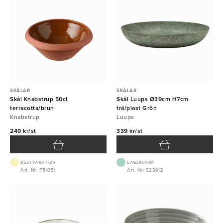
SKÅLAR
SKÅLAR
Skål Knabstrup 50cl
Skål Luups Ø39cm H7cm
terracotta/brun
trä/plast Grön
Knabstrup
Luups
249 kr/st
339 kr/st
BEST.VARA 1-2V
LAGERVARA
Art. Nr: P51051
Art. Nr: S23912