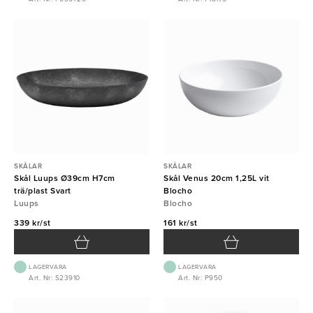
SKÅLAR
SKÅLAR
Skål Luups Ø39cm H7cm
Skål Venus 20cm 1,25L vit
trä/plast Svart
Blocho
Luups
Blocho
339 kr/st
161 kr/st
LAGERVARA
LAGERVARA
Art. Nr: S23910
Art. Nr: P950