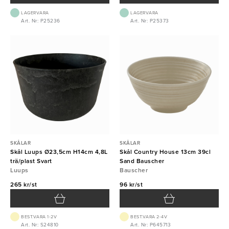
LAGERVARA
LAGERVARA
Art. Nr: P25236
Art. Nr: P25373
SKÅLAR
SKÅLAR
Skål Luups Ø23,5cm H14cm 4,8L
Skål Country House 13cm 39cl
trä/plast Svart
Sand Bauscher
Luups
Bauscher
265 kr/st
96 kr/st
BEST.VARA 1-2V
BEST.VARA 2-4V
Art. Nr: S24810
Art. Nr: P645713