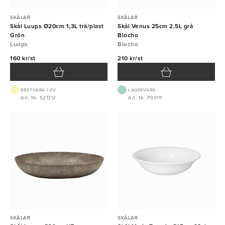
SKÅLAR
SKÅLAR
Skål Luups Ø20cm 1,3L trä/plast
Skål Venus 25cm 2,5L grå
Grön
Blocho
Luups
Blocho
160 kr/st
210 kr/st
BEST.VARA 1-2V
LAGERVARA
Art. Nr: S21312
Art. Nr: P95111
SKÅLAR
SKÅLAR