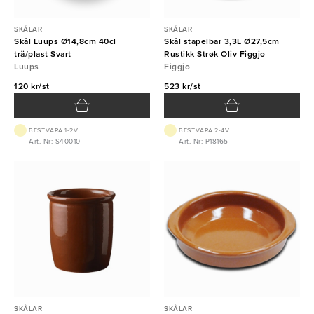
SKÅLAR
SKÅLAR
Skål Luups Ø14,8cm 40cl
Skål stapelbar 3,3L Ø27,5cm
trä/plast Svart
Rustikk Strøk Oliv Figgjo
Luups
Figgjo
120 kr/st
523 kr/st
BEST.VARA 1-2V
BEST.VARA 2-4V
Art. Nr: S40010
Art. Nr: P18165
SKÅLAR
SKÅLAR