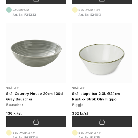
LAGERVARA
BEST.VARA 1-2V
Art. Nr: P25232
Art. Nr: S24813
SKÅLAR
SKÅLAR
Skål Country House 20cm 100cl
Skål stapelbar 2,3L Ø24cm
Gray Bauscher
Rustikk Strøk Oliv Figgjo
Bauscher
Figgjo
136 kr/st
352 kr/st
BEST.VARA 2-4V
BEST.VARA 2-4V
Art. Nr: P635720
Art. Nr: P18175