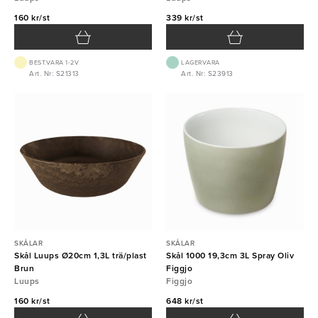
160 kr/st
339 kr/st
BEST.VARA 1-2V
LAGERVARA
Art. Nr: S21313
Art. Nr: S23913
SKÅLAR
SKÅLAR
Skål Luups Ø20cm 1,3L trä/plast
Skål 1000 19,3cm 3L Spray Oliv
Brun
Figgjo
Luups
Figgjo
160 kr/st
648 kr/st