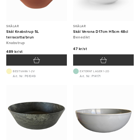
SKÅLAR
SKÅLAR
Skål Knabstrup 5L
Skål Verona D17cm H5cm 48cl
terracotta/brun
Benedikt
Knabstrup
47 kr/st
489 kr/st
BEST.VARA 1-2V
EXTERNT LAGER 1-2D
Art. Nr: P61049
Art. Nr: P14171