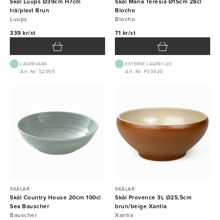
Skål Luups Ø39cm H7cm
Skål Maria Teresia Ø15cm 28cl
trä/plast Brun
Blocho
Luups
Blocho
339 kr/st
71 kr/st
LAGERVARA
EXTERNT LAGER 1-2D
Art. Nr: S23911
Art. Nr: P33920
SKÅLAR
SKÅLAR
Skål Country House 20cm 100cl
Skål Provence 3L Ø25,5cm
Sea Bauscher
brun/beige Xantia
Bauscher
Xantia