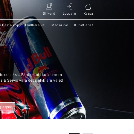
Bli kund
Logga in
Kassa
Bästa köp
Hållbara val
Magazine
Kundtjänst
onic och läsk. Färdiga att konsumera
s & Servis vara det självklara valet!
gidryck