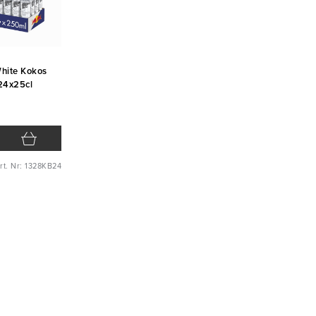
White Kokos
 24x25cl
rt. Nr: 1328KB24