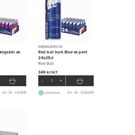
ENERGIDRYCK
Skogsbär ex
Red bull burk Blue ex pant
24x25cl
Red Bull
349 kr/krt
-
+
Art. Nr: 1328SB
Art. Nr: 132824B
LAGERVARA