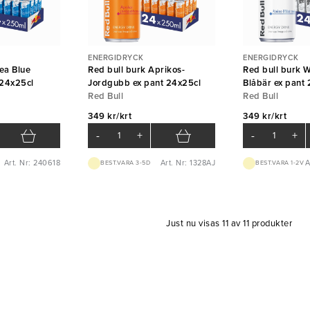
ENERGIDRYCK
ENERGIDRYCK
ea Blue
Red bull burk Aprikos-
Red bull burk 
 24x25cl
Jordgubb ex pant 24x25cl
Blåbär ex pant
Red Bull
Red Bull
349 kr/krt
349 kr/krt
-
+
-
+
Art. Nr: 240618
Art. Nr: 1328AJ
A
BEST.VARA 3-5D
BEST.VARA 1-2V
Just nu visas 11 av 11 produkter