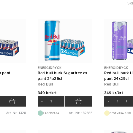
Sor
ENERGIDRYCK
ENERGIDRYCK
x pant
Red bull burk Sugarfree ex
Red bull burk Li
pant 24x25cl
pant 24x25cl
Red Bull
Red Bull
349 kr/krt
349 kr/krt
-
+
-
+
Art. Nr: 1328
Art. Nr: 1328SF
LAGERVARA
BEST.VARA 3-5D