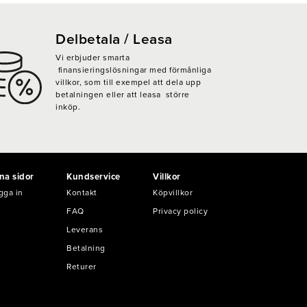
Delbetala / Leasa
Vi erbjuder smarta
finansieringslösningar med förmånliga
villkor, som till exempel att dela upp
betalningen eller att leasa större
inköp.
na sidor
Kundservice
Villkor
gga in
Kontakt
Köpvillkor
FAQ
Privacy policy
Leverans
Betalning
Returer