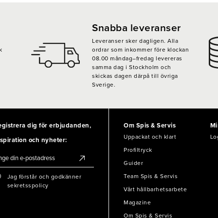
Snabba leveranser
Leveranser sker dagligen. Alla
k
ordrar som inkommer före klockan
08.00 måndag–fredag levereras
samma dag i Stockholm och
skickas dagen därpå till övriga
Sverige.
egistrera dig för erbjudanden,
Om Spis & Servis
Mi
Uppackat och klart
Lo
spiration och nyheter:
Profiltryck
Guider
Team Spis & Servis
Jag förstår och godkänner
sekretsspolicy
Vårt hållbarhetsarbete
Magazine
Om Spis & Servis