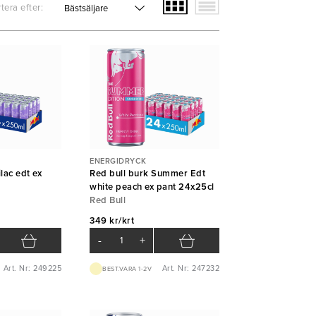
tera efter:
ENERGIDRYCK
lac edt ex
Red bull burk Summer Edt
white peach ex pant 24x25cl
Red Bull
349 kr/krt
-
+
Art. Nr: 249225
Art. Nr: 247232
BEST.VARA 1-2V