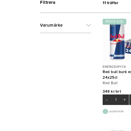
Filtrera
11 träffar
Bästa köp
Varumärke
ENERGIDRYCK
Red bull burk e
24x25cl
Red Bull
349 kr/krt
-
+
LAGERVARA