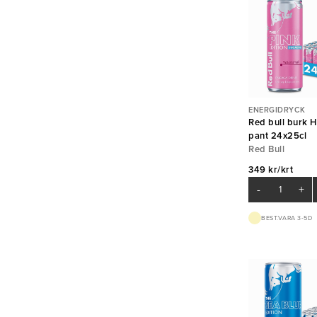
ENERGIDRYCK
Red bull burk H
pant 24x25cl
Red Bull
349 kr/krt
-
+
BEST.VARA 3-5D