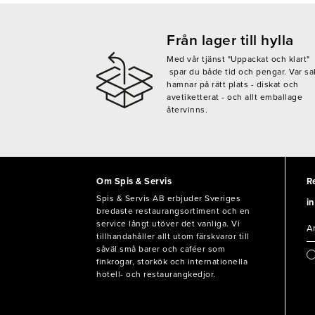
Från lager till hylla
Med vår tjänst "Uppackat och klart"
spar du både tid och pengar. Var sa
hamnar på rätt plats - diskat och
avetiketterat - och allt emballage
återvinns.
Om Spis & Servis
R
Spis & Servis AB erbjuder Sveriges
in
bredaste restaurangsortiment och en
service långt utöver det vanliga. Vi
tillhandahåller allt utom färskvaror till
såväl små barer och caféer som
finkrogar, storkök och internationella
hotell- och restaurangkedjor.