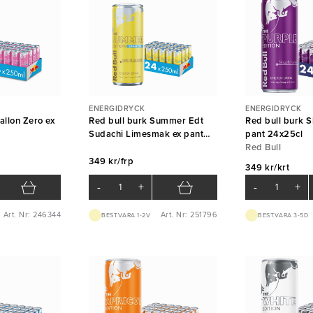
ENERGIDRYCK
ENERGIDRYCK
allon Zero ex
Red bull burk Summer Edt
Red bull burk 
Sudachi Limesmak ex pant
pant 24x25cl
24x25cl
Red Bull
349 kr/frp
349 kr/krt
-
+
-
+
Art. Nr: 246344
Art. Nr: 251796
BEST.VARA 1-2V
BEST.VARA 3-5D