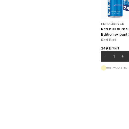
ENERGIDRYCK
Red bull burk S
Edition ex pant
Red Bull
349 kr/krt
-
+
BEST.VARA 3-5D