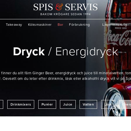
Takeaway
Köksmaskiner
Bar
Förbrukning
Lagerrensning
Dryck
Energidryck
 finner du allt fårn Ginger Beer, energidryck och juice till mineralvatten, t
 Oavsett om du letar efter drinkmix, läsk eller alkoholfri dryck vill vi på Spi
s
Drinkmixers
Puréer
Juice
Vatten
Läsk
Ener