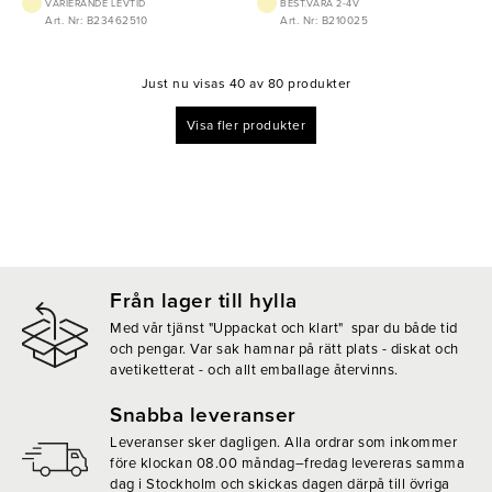
VARIERANDE LEVTID
BEST.VARA 2-4V
Art. Nr: B23462510
Art. Nr: B210025
Just nu visas 40 av 80 produkter
Visa fler produkter
Från lager till hylla
Med vår tjänst "Uppackat och klart" spar du både tid
och pengar. Var sak hamnar på rätt plats - diskat och
avetiketterat - och allt emballage återvinns.
Snabba leveranser
Leveranser sker dagligen. Alla ordrar som inkommer
före klockan 08.00 måndag–fredag levereras samma
dag i Stockholm och skickas dagen därpå till övriga