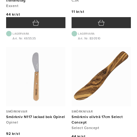
trähandtag
CJA
Exxent
11 kr/st
44 kr/st
LAGERVARA
LAGERVARA
Art. Nr: K65535
Art. Nr: B30510
SMÖRKNIVAR
SMÖRKNIVAR
Smörkniv N117 lackad bok Opinel
Smörkniv olivträ 17cm Select
Opinel
Concept
Select Concept
92 kr/st
44 kr/st