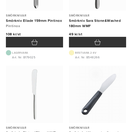
SMÖRKNIVAR
SMÖRKNIVAR
Smörkniv Ellade 159mm Pintinox
Smörkniv Sara Stone&Washed
Pintinox
180mm WMF
108 kr/st
49 kr/st
LAGERVARA
BEST.VARA 2-4V
Art. Nr: B179025
Art. Nr: B548266
SMÖRKNIVAR
SMÖRKNIVAR