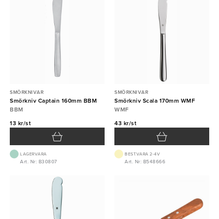
SMÖRKNIVAR
SMÖRKNIVAR
Smörkniv Captain 160mm BBM
Smörkniv Scala 170mm WMF
BBM
WMF
13 kr/st
43 kr/st
LAGERVARA
BEST.VARA 2-4V
Art. Nr: B30807
Art. Nr: B548666