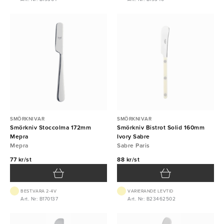
SMÖRKNIVAR
SMÖRKNIVAR
Smörkniv Stoccolma 172mm
Smörkniv Bistrot Solid 160mm
Mepra
Ivory Sabre
Mepra
Sabre Paris
77 kr/st
88 kr/st
BEST.VARA 2-4V
VARIERANDE LEVTID
Art. Nr: B170137
Art. Nr: B23462502