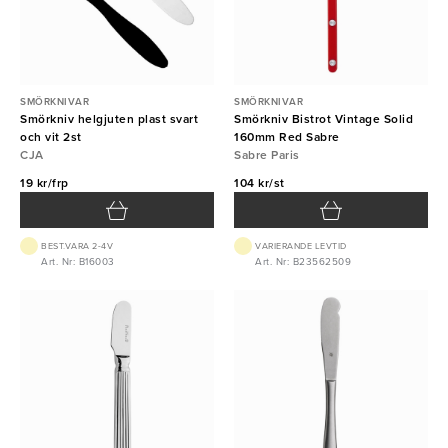
SMÖRKNIVAR
SMÖRKNIVAR
Smörkniv helgjuten plast svart
Smörkniv Bistrot Vintage Solid
och vit 2st
160mm Red Sabre
CJA
Sabre Paris
19 kr/frp
104 kr/st
BEST.VARA 2-4V
VARIERANDE LEVTID
Art. Nr: B16003
Art. Nr: B23562509