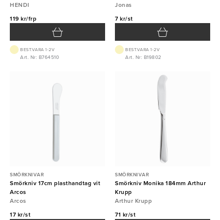
HENDI
Jonas
119 kr/frp
7 kr/st
BEST.VARA 1-2V
BEST.VARA 1-2V
Art. Nr: B764510
Art. Nr: B19802
SMÖRKNIVAR
SMÖRKNIVAR
Smörkniv 17cm plasthandtag vit
Smörkniv Monika 184mm Arthur
Arcos
Krupp
Arcos
Arthur Krupp
17 kr/st
71 kr/st