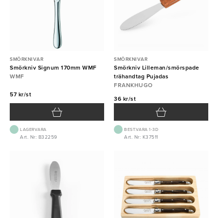
SMÖRKNIVAR
SMÖRKNIVAR
Smörkniv Signum 170mm WMF
Smörkniv Lilleman/smörspade
WMF
trähandtag Pujadas
FRANKHUGO
57 kr/st
36 kr/st
LAGERVARA
BEST.VARA 1-3D
Art. Nr: B32259
Art. Nr: K37511