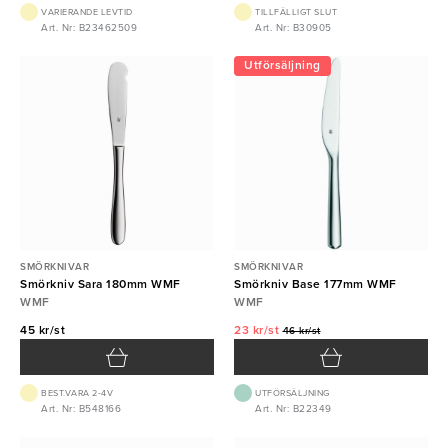
VARIERANDE LEVTID
TILLFÄLLIGT SLUT
Art. Nr: B23462509
Art. Nr: B30905
Utförsäljning
SMÖRKNIVAR
SMÖRKNIVAR
Smörkniv Sara 180mm WMF
Smörkniv Base 177mm WMF
WMF
WMF
45 kr/st
23 kr/st
46 kr/st
BEST.VARA 2-4V
UTFÖRSÄLJNING
Art. Nr: B548166
Art. Nr: B22349