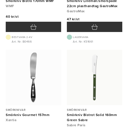
Smörkniv Bistro 170mm WMF
Smörkniv Lilleman/smörspade
WMF
22cm plasthandtag GastroMax
GastroMax
40 kr/st
47 kr/st
BEST.VARA 2-4V
LAGERVARA
Art. Nr: B0466
Art. Nr: K51661
SMÖRKNIVAR
SMÖRKNIVAR
Smörkniv Gourmet 157mm
Smörkniv Bistrot Solid 160mm
Xantia
Green Sabre
Sabre Paris