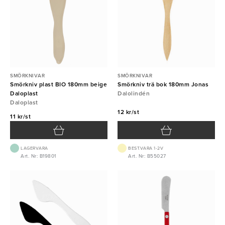
SMÖRKNIVAR
SMÖRKNIVAR
Smörkniv plast BIO 180mm beige
Smörkniv trä bok 180mm Jonas
Daloplast
Dalolindén
Daloplast
12 kr/st
11 kr/st
LAGERVARA
BEST.VARA 1-2V
Art. Nr: B19801
Art. Nr: B55027