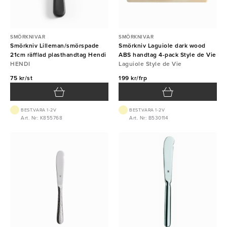
SMÖRKNIVAR
SMÖRKNIVAR
Smörkniv Lilleman/smörspade
Smörkniv Laguiole dark wood
21cm räfflad plasthandtag Hendi
ABS handtag 4-pack Style de Vie
HENDI
Laguiole Style de Vie
75 kr/st
199 kr/frp
BEST.VARA 1-2V
BEST.VARA 1-2V
Art. Nr: K855768
Art. Nr: B530114