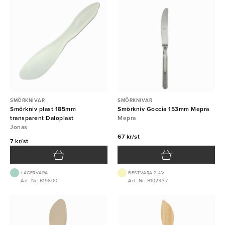
SMÖRKNIVAR
SMÖRKNIVAR
Smörkniv plast 185mm
Smörkniv Goccia 153mm Mepra
transparent Daloplast
Mepra
Jonas
67 kr/st
7 kr/st
LAGERVARA
BEST.VARA 2-4V
Art. Nr: B19800
Art. Nr: B102437