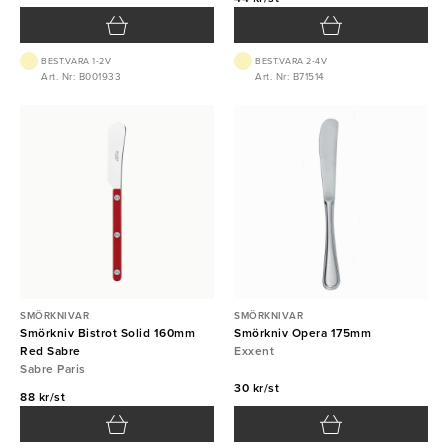
BEST.VARA 1-2V
BEST.VARA 2-4V
Art. Nr: B001933
Art. Nr: B71514
SMÖRKNIVAR
SMÖRKNIVAR
Smörkniv Bistrot Solid 160mm
Smörkniv Opera 175mm
Red Sabre
Exxent
Sabre Paris
30 kr/st
88 kr/st