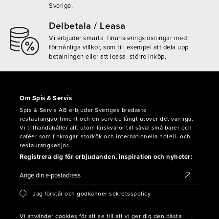
Sverige.
Delbetala / Leasa
Vi erbjuder smarta finansieringslösningar med
förmånliga villkor, som till exempel att dela upp
betalningen eller att leasa större inköp.
Om Spis & Servis
Spis & Servis AB erbjuder Sveriges bredaste
restaurangsortiment och en service långt utöver det vanliga.
Vi tillhandahåller allt utom färskvaror till såväl små barer och
caféer som finkrogar, storkök och internationella hotell- och
restaurangkedjor.
Registrera dig för erbjudanden, inspiration och nyheter:
Jag förstår och godkänner sekretsspolicy
Vi använder cookies för att se till att vi ger dig den bästa