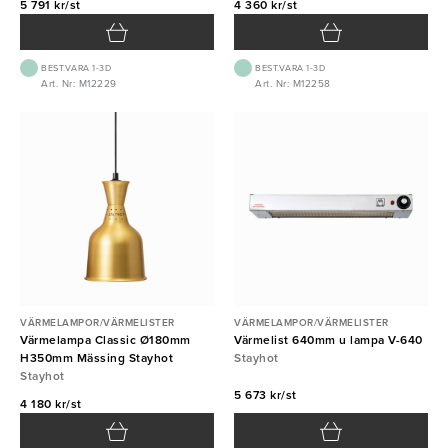
5 791 kr/st
4 360 kr/st
BEST.VARA 1-3D
BEST.VARA 1-3D
Art. Nr: M12229
Art. Nr: M12258
VÄRMELAMPOR/VÄRMELISTER
VÄRMELAMPOR/VÄRMELISTER
Värmelampa Classic Ø180mm
Värmelist 640mm u lampa V-640
H350mm Mässing Stayhot
Stayhot
Stayhot
5 673 kr/st
4 180 kr/st