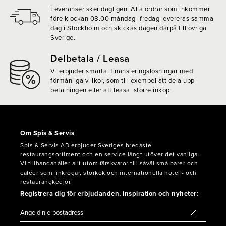
Leveranser sker dagligen. Alla ordrar som inkommer
före klockan 08.00 måndag–fredag levereras samma
dag i Stockholm och skickas dagen därpå till övriga
Sverige.
Delbetala / Leasa
Vi erbjuder smarta finansieringslösningar med
förmånliga villkor, som till exempel att dela upp
betalningen eller att leasa större inköp.
Om Spis & Servis
Spis & Servis AB erbjuder Sveriges bredaste
restaurangsortiment och en service långt utöver det vanliga.
Vi tillhandahåller allt utom färskvaror till såväl små barer och
caféer som finkrogar, storkök och internationella hotell- och
restaurangkedjor.
Registrera dig för erbjudanden, inspiration och nyheter: