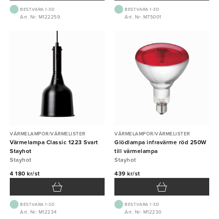
BEST.VARA 1-3D
BEST.VARA 1-3D
Art. Nr: M122259
Art. Nr: M75001
VÄRMELAMPOR/VÄRMELISTER
VÄRMELAMPOR/VÄRMELISTER
Värmelampa Classic 1223 Svart
Glödlampa infravärme röd 250W
Stayhot
till värmelampa
Stayhot
Stayhot
4 180 kr/st
439 kr/st
BEST.VARA 1-3D
BEST.VARA 1-3D
Art. Nr: M12234
Art. Nr: M12230