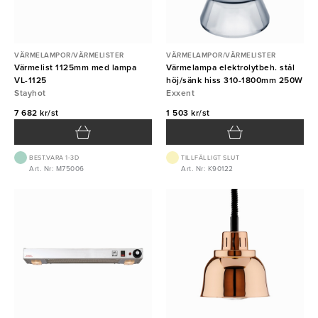
VÄRMELAMPOR/VÄRMELISTER
VÄRMELAMPOR/VÄRMELISTER
Värmelist 1125mm med lampa
Värmelampa elektrolytbeh. stål
VL-1125
höj/sänk hiss 310-1800mm 250W
Stayhot
Exxent
7 682 kr/st
1 503 kr/st
BEST.VARA 1-3D
TILLFÄLLIGT SLUT
Art. Nr: M75006
Art. Nr: K90122