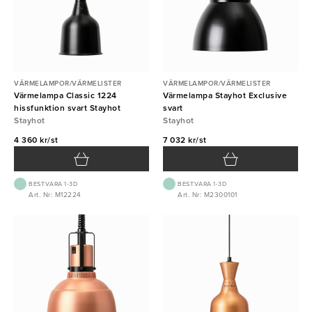
VÄRMELAMPOR/VÄRMELISTER
VÄRMELAMPOR/VÄRMELISTER
Värmelampa Classic 1224
Värmelampa Stayhot Exclusive
hissfunktion svart Stayhot
svart
Stayhot
Stayhot
4 360 kr/st
7 032 kr/st
BEST.VARA 1-3D
BEST.VARA 1-3D
Art. Nr: M12224
Art. Nr: M2300101