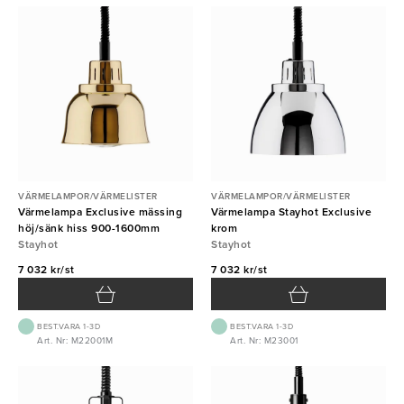
VÄRMELAMPOR/VÄRMELISTER
VÄRMELAMPOR/VÄRMELISTER
Värmelampa Exclusive mässing
Värmelampa Stayhot Exclusive
höj/sänk hiss 900-1600mm
krom
Stayhot
Stayhot
7 032 kr/st
7 032 kr/st
BEST.VARA 1-3D
BEST.VARA 1-3D
Art. Nr: M22001M
Art. Nr: M23001