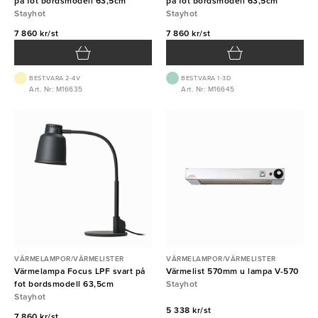
på fot bordsmodell 63,5cm
på fot bordsmodell 63,5cm
Stayhot
Stayhot
7 860 kr/st
7 860 kr/st
BEST.VARA 2-4V
BEST.VARA 1-3D
Art. Nr: M16635
Art. Nr: M16645
VÄRMELAMPOR/VÄRMELISTER
VÄRMELAMPOR/VÄRMELISTER
Värmelampa Focus LPF svart på
Värmelist 570mm u lampa V-570
fot bordsmodell 63,5cm
Stayhot
Stayhot
5 338 kr/st
7 860 kr/st