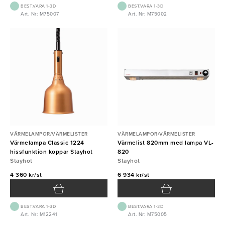
BEST.VARA 1-3D
BEST.VARA 1-3D
Art. Nr: M75007
Art. Nr: M75002
VÄRMELAMPOR/VÄRMELISTER
VÄRMELAMPOR/VÄRMELISTER
Värmelampa Classic 1224
Värmelist 820mm med lampa VL-
hissfunktion koppar Stayhot
820
Stayhot
Stayhot
4 360 kr/st
6 934 kr/st
BEST.VARA 1-3D
BEST.VARA 1-3D
Art. Nr: M12241
Art. Nr: M75005