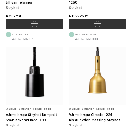
till värmelampa
1250
Stayhot
Stayhot
439 kr/st
6 855 kr/st
LAGERVARA
BEST.VARA 1-3D
Art. Nr: M12231
Art. Nr: M75003
VÄRMELAMPOR/VÄRMELISTER
VÄRMELAMPOR/VÄRMELISTER
Värmelampa Stayhot Kompakt
Värmelampa Classic 1224
Svartlackerad med Hiss
hissfunktion mässing Stayhot
Stayhot
Stayhot