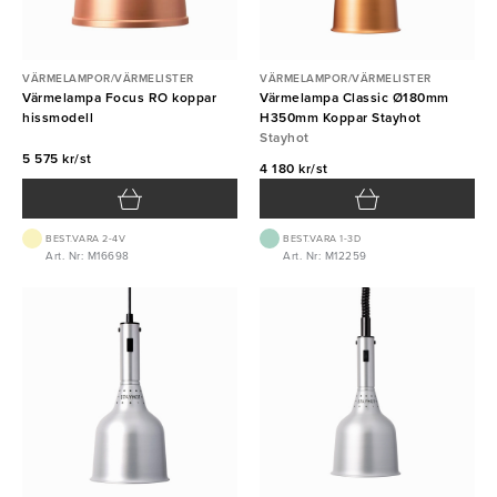
VÄRMELAMPOR/VÄRMELISTER
VÄRMELAMPOR/VÄRMELISTER
Värmelampa Focus RO koppar
Värmelampa Classic Ø180mm
hissmodell
H350mm Koppar Stayhot
Stayhot
5 575 kr/st
4 180 kr/st
BEST.VARA 2-4V
BEST.VARA 1-3D
Art. Nr: M16698
Art. Nr: M12259