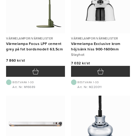
VÄRMELAMPOR/VÄRMELISTER
VÄRMELAMPOR/VÄRMELISTER
Värmelampa Focus LPF cement
Värmelampa Exclusive krom
grey på fot bordsmodell 63,5cm
höj/sänk hiss 900-1600mm
Stayhot
7 860 kr/st
7 032 kr/st
BEST.VARA 1-3D
BEST.VARA 1-3D
Art. Nr: M16689
Art. Nr: M220011