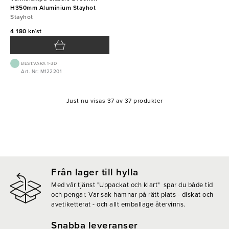
H350mm Aluminium Stayhot
Stayhot
4 180 kr/st
BEST.VARA 1-3D
Art. Nr: M122201
Just nu visas 37 av 37 produkter
Från lager till hylla
Med vår tjänst "Uppackat och klart" spar du både tid
och pengar. Var sak hamnar på rätt plats - diskat och
avetiketterat - och allt emballage återvinns.
Snabba leveranser