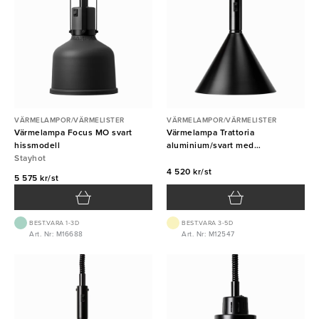
VÄRMELAMPOR/VÄRMELISTER
VÄRMELAMPOR/VÄRMELISTER
Värmelampa Focus MO svart
Värmelampa Trattoria
hissmodell
aluminium/svart med
Stayhot
hissfunktion Ø280mm H:330mm
4 520 kr/st
5 575 kr/st
BEST.VARA 1-3D
BEST.VARA 3-5D
Art. Nr: M16688
Art. Nr: M12547