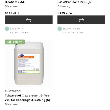
DeoSoft 2x5L
Easy2Iron conc 2x5L {S}
Diversey
Diversey
829 kr/krt
1 735 kr/krt
LAGERVARA
BEST.VARA 1-3D
Art. Nr: 7514814
Art. Nr: 7522265
Miljömärkt
TVÄTTMEDEL
Tvättmedel Clax elegant G free
20L för doseringsutrustning {S}
Diversey