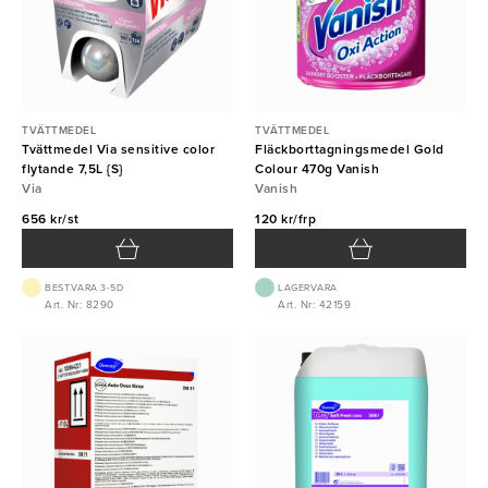
TVÄTTMEDEL
TVÄTTMEDEL
Tvättmedel Via sensitive color
Fläckborttagningsmedel Gold
flytande 7,5L {S}
Colour 470g Vanish
Via
Vanish
656 kr/st
120 kr/frp
BEST.VARA 3-5D
LAGERVARA
Art. Nr: 8290
Art. Nr: 42159