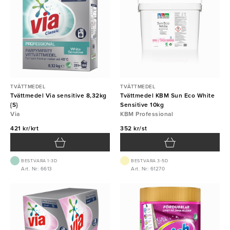
TVÄTTMEDEL
TVÄTTMEDEL
Tvättmedel Via sensitive 8,32kg
Tvättmedel KBM Sun Eco White
{S}
Sensitive 10kg
Via
KBM Professional
421 kr/krt
352 kr/st
BEST.VARA 1-3D
BEST.VARA 3-5D
Art. Nr: 6613
Art. Nr: 61270