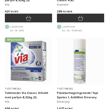
parfym 8,32kg {S}
Classic 4,8L
Via
Comfort
421 kr/krt
289 kr/dnk
LAGERVARA
LAGERVARA
Art. Nr: 6611
Art. Nr: 7508496
Miljömärkt
TVÄTTMEDEL
TVÄTTMEDEL
Tvättmedel Via Classic Vittvätt
Fläckborttagningsmedel Tapi
med parfym 8,32kg {S}
Spotex 1, 6x500ml Diversey
Via
Diversey
456 kr/krt
1 677 kr/krt