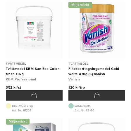
Miljömärkt
TVÄTTMEDEL
TVÄTTMEDEL
Tvättmedel KBM Sun Eco Color
Fläckborttagningsmedel Gold
fresh 10kg
white 470g {S} Vanish
KBM Professional
Vanish
352 kr/st
120 kr/frp
BEST.VARA 3-5D
LAGERVARA
Art. Nr: 61263
Art. Nr: 42160
Miljömärkt