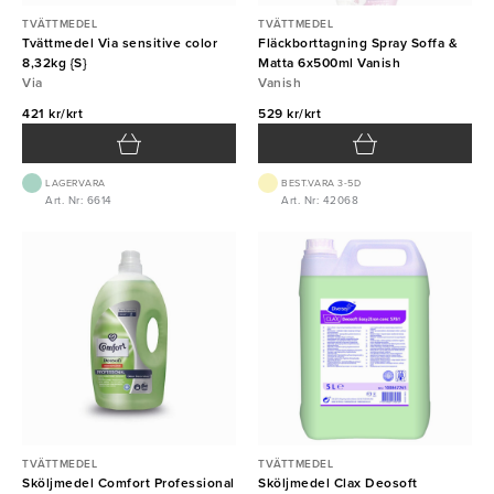
TVÄTTMEDEL
TVÄTTMEDEL
Tvättmedel Via sensitive color
Fläckborttagning Spray Soffa &
8,32kg {S}
Matta 6x500ml Vanish
Via
Vanish
421 kr/krt
529 kr/krt
LAGERVARA
BEST.VARA 3-5D
Art. Nr: 6614
Art. Nr: 42068
TVÄTTMEDEL
TVÄTTMEDEL
Sköljmedel Comfort Professional
Sköljmedel Clax Deosoft