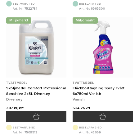
BEST.VARA 1-3D
BEST.VARA 1-3D
Art. Nr: 7522781
Art. Nr: 6965300
Miljömärkt
Miljömärkt
TVÄTTMEDEL
TVÄTTMEDEL
Sköljmedel Comfort Professional
Fläckborttagning Spray Tvätt
Sensitive 2x5L Diversey
6x750ml Vanish
Diversey
Vanish
307 kr/krt
524 kr/krt
BEST.VARA 3-5D
BEST.VARA 3-5D
Art. Nr: 7508513
Art. Nr: 42069