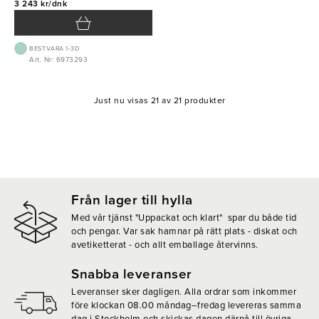
3 243 kr/dnk
BEST.VARA 1-3D
Art. Nr: 6973293
Just nu visas 21 av 21 produkter
Från lager till hylla
Med vår tjänst "Uppackat och klart" spar du både tid
och pengar. Var sak hamnar på rätt plats - diskat och
avetiketterat - och allt emballage återvinns.
Snabba leveranser
Leveranser sker dagligen. Alla ordrar som inkommer
före klockan 08.00 måndag–fredag levereras samma