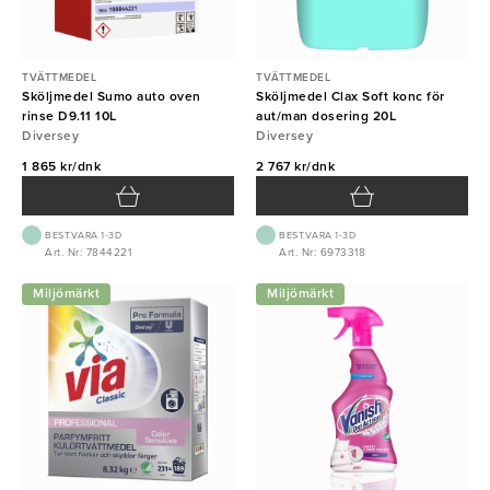
TVÄTTMEDEL
TVÄTTMEDEL
Sköljmedel Sumo auto oven
Sköljmedel Clax Soft konc för
rinse D9.11 10L
aut/man dosering 20L
Diversey
Diversey
1 865 kr/dnk
2 767 kr/dnk
BEST.VARA 1-3D
BEST.VARA 1-3D
Art. Nr: 7844221
Art. Nr: 6973318
Miljömärkt
Miljömärkt