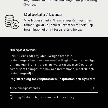
dag i Stockholm och skickas dagen därpå till övriga
Sverige.
Delbetala / Leasa
Vi erbjuder smarta finansieringslösningar med
förmånliga villkor, som till exempel att dela upp
betalningen eller att leasa större inköp.
Om Spis & Servis
Spis & Servis AB erbjuder Sveriges bredaste
restaurangsortiment och en service långt utöver det vanliga.
Vi tillhandahåller allt utom färskvaror till såväl små barer och
caféer som finkrogar, storkök och internationella hotell- och
restaurangkedjor.
Registrera dig för erbjudanden, inspiration och nyheter:
Jag förstår och godkänner sekretsspolicy