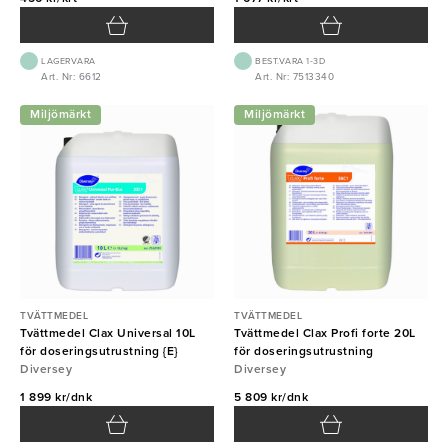
LAGERVARA
BEST.VARA 1-3D
Art. Nr: 6612
Art. Nr: 7513340
Miljömärkt
Miljömärkt
TVÄTTMEDEL
TVÄTTMEDEL
Tvättmedel Clax Universal 10L
Tvättmedel Clax Profi forte 20L
för doseringsutrustning {E}
för doseringsutrustning
Diversey
Diversey
1 899 kr/dnk
5 809 kr/dnk