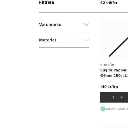
Filtrera
42 träffar
Varumärke
Material
SUGRÖR
Sugrör Papper
Ø6mm 250st U
140 kr/frp
-
+
EXTERNT LAGER 1