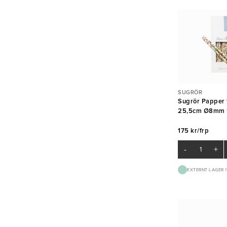
SUGRÖR
Sugrör Papper 
25,5cm Ø8mm 
175 kr/frp
-
+
EXTERNT LAGER 1