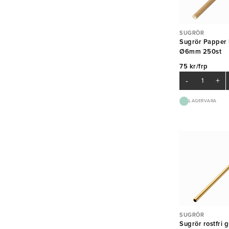
SUGRÖR
Sugrör Papper
Ø6mm 250st
75 kr/frp
-
+
LAGERVARA
SUGRÖR
Sugrör rostfri