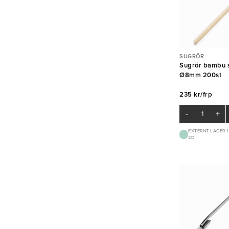
SUGRÖR
Sugrör bambu 
Ø8mm 200st
235 kr/frp
-
+
EXTERNT LAGER 1
2D