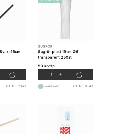
Bästa köp
SUGRÖR
Svart 15cm
Sugrör plast 19cm Ø6
transparent 250st
59 kr/frp
-
+
Art. Nr: 2362
Art. Nr: 9542
LAGERVARA