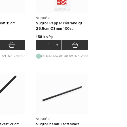
SUGRÖR
oft 15cm
Sugrör Papper rödrandigt
25,5cm Ø8mm 100st
158 kr/frp
-
+
Art. Nr: 236150
Art. Nr: 2353
EXTERNT LAGER 1-2D
SUGRÖR
svart 20cm
Sugrör bambu soft svart