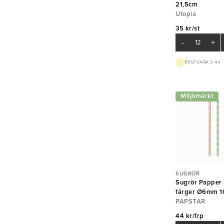
21,5cm
Utopia
35 kr/st
-
+
BEST.VARA 2-4V
Miljömärkt
SUGRÖR
Sugrör Papper 
färger Ø6mm 
PAPSTAR
44 kr/frp