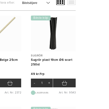
tera efter:
Bästa köp
SUGRÖR
 Beige 25cm
Sugrör plast 19cm Ø6 svart
250st
49 kr/frp
-
+
Art. Nr: 2372
Art. Nr: 9543
LAGERVARA