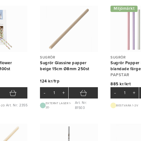
Miljömärkt
SUGRÖR
SUGRÖR
flower
Sugrör Glassine papper
Sugrör Papper 
100st
beige 15cm Ø8mm 250st
blandade färg
Ø12mm 1200st
PAPSTAR
124 kr/frp
885 kr/krt
-
+
-
+
Art. Nr:
EXTERNT LAGER 1-
Art. Nr: 2355
-2D
BEST.VARA 1-2V
2D
81503