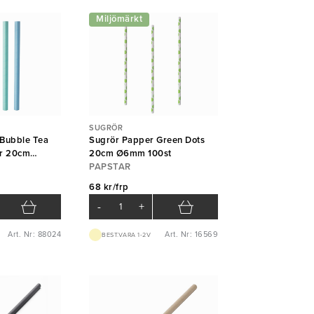
Miljömärkt
SUGRÖR
Bubble Tea
Sugrör Papper Green Dots
er 20cm
20cm Ø6mm 100st
PAPSTAR
68 kr/frp
-
+
Art. Nr: 88024
Art. Nr: 16569
BEST.VARA 1-2V