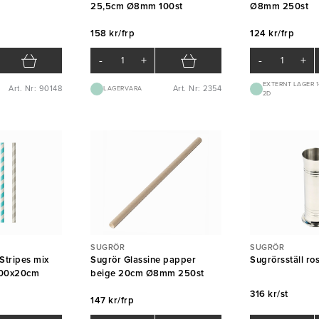
25,5cm Ø8mm 100st
Ø8mm 250st
158 kr/frp
124 kr/frp
-
+
-
+
EXTERNT LAGER 1
Art. Nr: 90148
Art. Nr: 2354
LAGERVARA
2D
SUGRÖR
SUGRÖR
Stripes mix
Sugrör Glassine papper
Sugrörsställ ros
100x20cm
beige 20cm Ø8mm 250st
316 kr/st
147 kr/frp