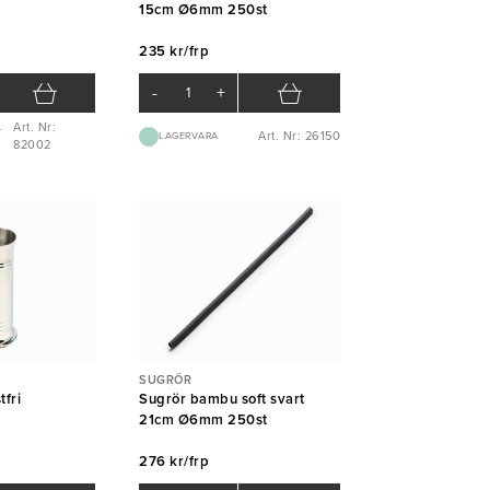
15cm Ø6mm 250st
235 kr/frp
-
+
Art. Nr:
-
Art. Nr: 26150
LAGERVARA
82002
SUGRÖR
tfri
Sugrör bambu soft svart
21cm Ø6mm 250st
276 kr/frp