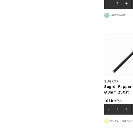
-
+
LAGERVARA
SUGRÖR
Sugrör Papper 
Ø8mm 250st
101 kr/frp
-
+
TILLFÄLLIGT SLU