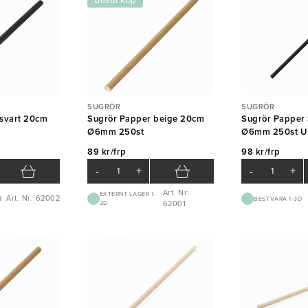
Bästa köp
SUGRÖR
SUGRÖR
svart 20cm
Sugrör Papper beige 20cm
Sugrör Papper 
Ø6mm 250st
Ø6mm 250st U
89 kr/frp
98 kr/frp
-
+
-
+
Art. Nr:
EXTERNT LAGER 1-
Art. Nr: 62002
T
BEST.VARA 1-3D
2D
62001