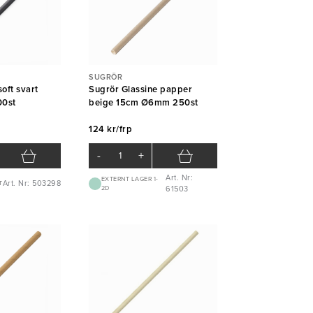
SUGRÖR
oft svart
Sugrör Glassine papper
0st
beige 15cm Ø6mm 250st
124 kr/frp
-
+
Art. Nr:
EXTERNT LAGER 1-
Art. Nr: 503298
T
2D
61503