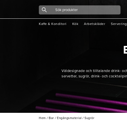
Kaffe & Konditori
Kök
Arbetskläder
Servering
Väldesignade och tilltalande drink- och
servetter, sugrör, drink- och cocktailpin
Hem
/
Bar
/
Engångsmaterial
/
Sugrör