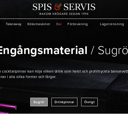
Takeaway
Köksmaskiner
Bar
Förbrukning
Lagerrensning
Engångsmaterial
Sugrö
 cocktailpinnar kan höja vilken drink som helst och profiltryckta barservett
nar i alla olika former och färger.
Sugrör
Drinkpinnar
Övrigt