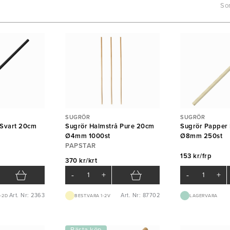
Sor
SUGRÖR
SUGRÖR
 Svart 20cm
Sugrör Halmstrå Pure 20cm
Sugrör Papper
Ø4mm 1000st
Ø8mm 250st
PAPSTAR
153 kr/frp
370 kr/krt
-
+
-
+
Art. Nr: 2363
Art. Nr: 87702
-2D
BEST.VARA 1-2V
LAGERVARA