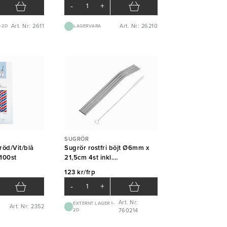
-
+
Art. Nr: 2611
Art. Nr: 26210
-2D
LAGERVARA
SUGRÖR
röd/Vit/blå
Sugrör rostfri böjt Ø6mm x
100st
21,5cm 4st inkl.
rengöringsborste
123 kr/frp
-
+
Art. Nr:
EXTERNT LAGER 1-
Art. Nr: 2352
2D
760214