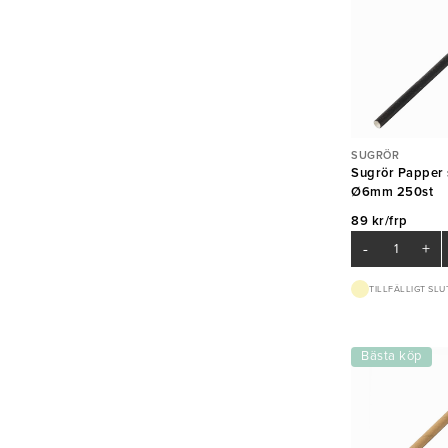
SUGRÖR
Sugrör Papper 
Ø6mm 250st
89 kr/frp
-
+
TILLFÄLLIGT SLU
Bästa köp