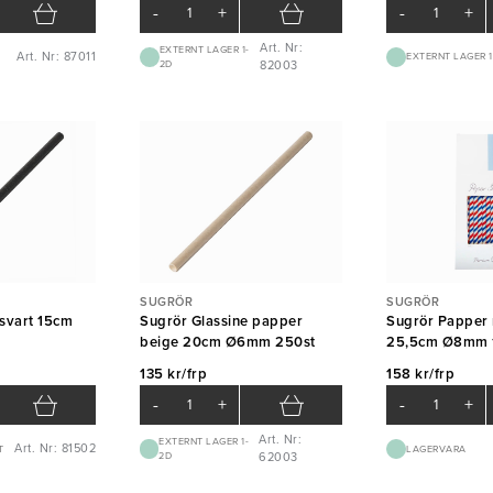
-
+
-
+
Art. Nr:
EXTERNT LAGER 1-
Art. Nr: 87011
EXTERNT LAGER 1
2D
82003
SUGRÖR
SUGRÖR
svart 15cm
Sugrör Glassine papper
Sugrör Papper 
beige 20cm Ø6mm 250st
25,5cm Ø8mm 
135 kr/frp
158 kr/frp
-
+
-
+
Art. Nr:
EXTERNT LAGER 1-
Art. Nr: 81502
T
LAGERVARA
2D
62003