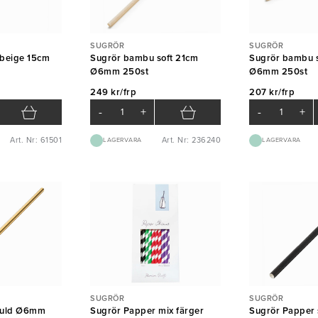
SUGRÖR
SUGRÖR
 beige 15cm
Sugrör bambu soft 21cm
Sugrör bambu s
Ø6mm 250st
Ø6mm 250st
249 kr/frp
207 kr/frp
-
+
-
+
Art. Nr: 61501
Art. Nr: 236240
LAGERVARA
LAGERVARA
SUGRÖR
SUGRÖR
 guld Ø6mm
Sugrör Papper mix färger
Sugrör Papper 