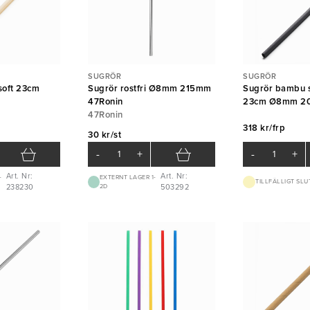
SUGRÖR
SUGRÖR
soft 23cm
Sugrör rostfri Ø8mm 215mm
Sugrör bambu s
47Ronin
23cm Ø8mm 20
47Ronin
318 kr/frp
30 kr/st
-
+
-
+
Art. Nr:
Art. Nr:
-
EXTERNT LAGER 1-
TILLFÄLLIGT SLU
238230
2D
503292