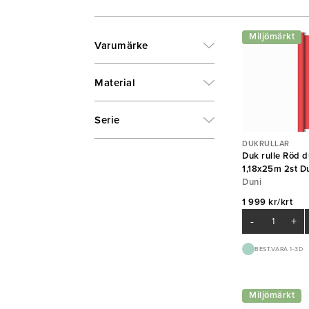
Miljömärkt
Varumärke
Material
Serie
DUKRULLAR
Duk rulle Röd d
1,18x25m 2st D
Duni
1 999 kr/krt
-
+
BEST.VARA 1-3D
Miljömärkt