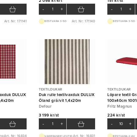
2 098 kr/krt
151 kr/st
-
+
-
+
Art. Nr: 171141
Art. Nr: 171140
BEST.VARA 3-5D
BEST.VARA 3-5D
TEXTILDUKAR
TEXTILDUKAR
ilvaxduk DULUX
Duk rulle textilvaxduk DULUX
Löpare textil G
1,4x20m
Öland grå/vit 1,4x20m
100x40cm 100%
Defour
Fritz Magnus
3 199 kr/st
224 kr/st
-
+
-
+
Art. Nr: 16834
Art. Nr: 16831
TID
VARIERANDE LEVTID
BEST.VARA 2-4V