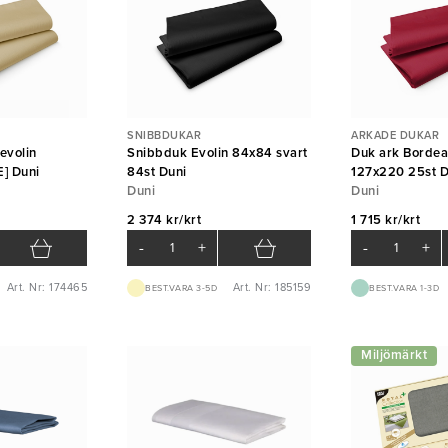
SNIBBDUKAR
ARKADE DUKAR
evolin
Snibbduk Evolin 84x84 svart
Duk ark Bordea
E] Duni
84st Duni
127x220 25st D
Duni
Duni
2 374 kr/krt
1 715 kr/krt
-
+
-
+
Art. Nr: 174465
Art. Nr: 185159
BEST.VARA 3-5D
BEST.VARA 1-3D
Miljömärkt