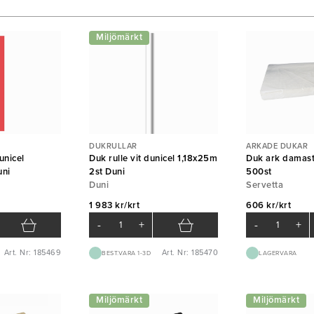
Miljömärkt
DUKRULLAR
ARKADE DUKAR
unicel
Duk rulle vit dunicel 1,18x25m
Duk ark damas
uni
2st Duni
500st
Duni
Servetta
1 983 kr/krt
606 kr/krt
-
+
-
+
Art. Nr: 185469
Art. Nr: 185470
BEST.VARA 1-3D
LAGERVARA
Miljömärkt
Miljömärkt