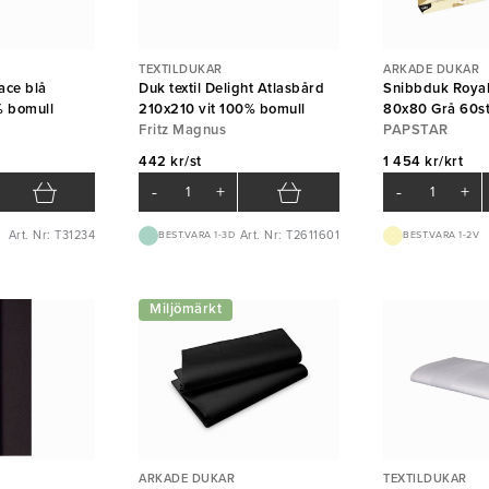
TEXTILDUKAR
ARKADE DUKAR
race blå
Duk textil Delight Atlasbård
Snibbduk Royal
 bomull
210x210 vit 100% bomull
80x80 Grå 60st
Fritz Magnus
PAPSTAR
442 kr/st
1 454 kr/krt
-
+
-
+
Art. Nr: T31234
Art. Nr: T2611601
BEST.VARA 1-3D
BEST.VARA 1-2V
Miljömärkt
ARKADE DUKAR
TEXTILDUKAR