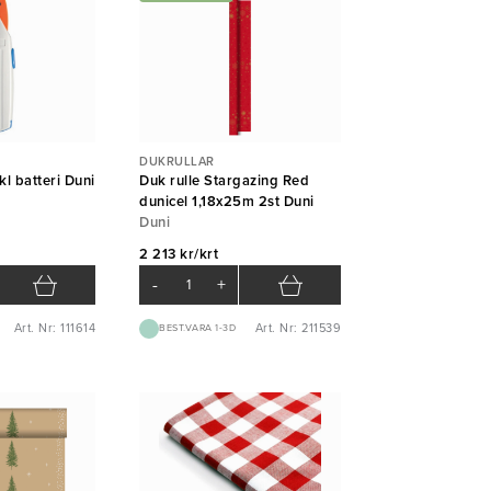
DUKRULLAR
kl batteri Duni
Duk rulle Stargazing Red
dunicel 1,18x25m 2st Duni
Duni
2 213 kr/krt
-
+
Art. Nr: 111614
Art. Nr: 211539
BEST.VARA 1-3D