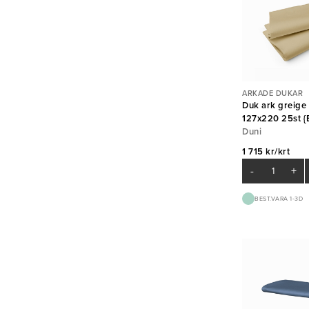
ARKADE DUKAR
Duk ark greige 
127x220 25st {
Duni
1 715 kr/krt
-
+
BEST.VARA 1-3D