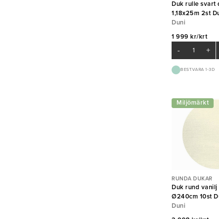
Duk rulle svart 
1,18x25m 2st D
Duni
1 999 kr/krt
-
+
BEST.VARA 1-3D
Miljömärkt
RUNDA DUKAR
Duk rund vanilj
Ø240cm 10st D
Duni