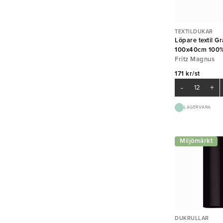
TEXTILDUKAR
Löpare textil G
100x40cm 100%
Fritz Magnus
171 kr/st
-
+
LAGERVARA
Miljömärkt
DUKRULLAR