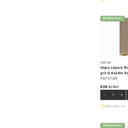
Miljömärkt
VEPOR
Vepa Löpare Ro
grå 0,4x24m 4s
PAPSTAR
808 kr/krt
-
+
BEST.VARA 1-2V
Miljömärkt