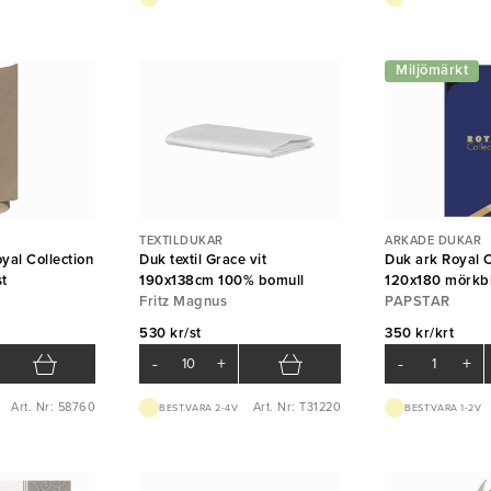
Miljömärkt
TEXTILDUKAR
ARKADE DUKAR
yal Collection
Duk textil Grace vit
Duk ark Royal C
t
190x138cm 100% bomull
120x180 mörkbl
Fritz Magnus
PAPSTAR
530 kr/st
350 kr/krt
-
+
-
+
Art. Nr: 58760
Art. Nr: T31220
BEST.VARA 2-4V
BEST.VARA 1-2V