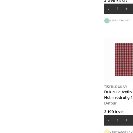
2 098 kr/krt
-
+
BEST.VARA 1-3D
TEXTILDUKAR
Duk rulle text
Holm rödrutig 
Defour
3 199 kr/st
-
+
VARIERANDE LEV