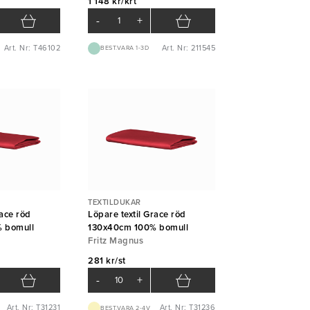
1 148 kr/krt
-
+
Art. Nr: T46102
Art. Nr: 211545
BEST.VARA 1-3D
TEXTILDUKAR
race röd
Löpare textil Grace röd
 bomull
130x40cm 100% bomull
Fritz Magnus
281 kr/st
-
+
Art. Nr: T31231
Art. Nr: T31236
BEST.VARA 2-4V