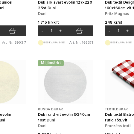
dunicel
Duk ark svart evolin 127x220
Duk textil Deli
uni
25st Duni
160x160cm vit 
Duni
Fritz Magnus
1 715 kr/krt
248 kr/st
-
+
-
+
Art. Nr: 5903-7
Art. Nr: 166371
BEST.VARA 3-5D
BEST.VARA 3-5D
Miljömärkt
RUNDA DUKAR
TEXTILDUKAR
 evolin
Duk rund vit evolin Ø240cm
Duk textil Bist
uni
10st Duni
rutig röd/vit
Duni
Franzéns textil