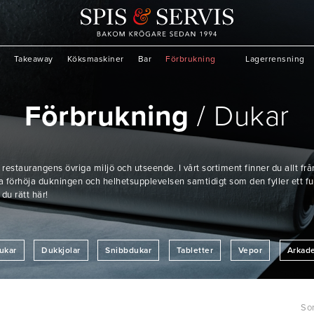
Takeaway
Köksmaskiner
Bar
Förbrukning
Lagerrensning
Förbrukning
Dukar
estaurangens övriga miljö och utseende. I vårt sortiment finner du allt fr
a förhöja dukningen och helhetsupplevelsen samtidigt som den fyller ett fun
 du rätt här!
ukar
Dukkjolar
Snibbdukar
Tabletter
Vepor
Arkad
Sor