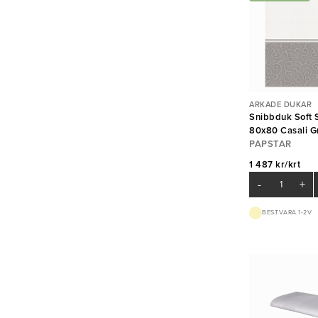
ARKADE DUKAR
Snibbduk Soft S
80x80 Casali G
PAPSTAR
1 487 kr/krt
-
+
BEST.VARA 1-2V