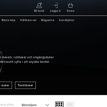
Bli kund
Logga in
Kassa
Bästa köp
Hållbara val
Magazine
Kundtjänst
ån dukark, rulldukar och engångsdukar
ktionellt syfte i att skydda bordet.
e dukar
Textildukar
tera efter: