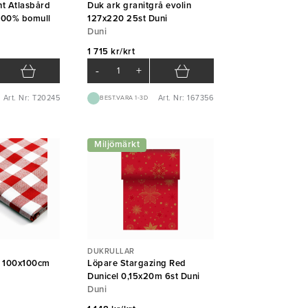
ght Atlasbård
Duk ark granitgrå evolin
100% bomull
127x220 25st Duni
Duni
1 715 kr/krt
-
+
Art. Nr: T20245
Art. Nr: 167356
BEST.VARA 1-3D
Miljömärkt
DUKRULLAR
ro 100x100cm
Löpare Stargazing Red
Dunicel 0,15x20m 6st Duni
Duni