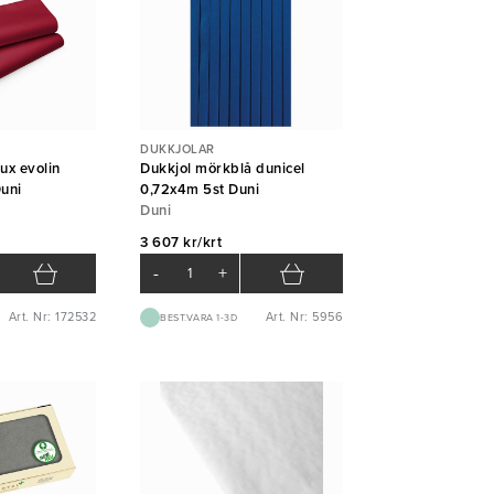
DUKKJOLAR
ux evolin
Dukkjol mörkblå dunicel
uni
0,72x4m 5st Duni
Duni
3 607 kr/krt
-
+
Art. Nr: 172532
Art. Nr: 5956
BEST.VARA 1-3D