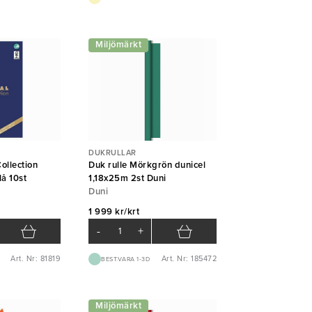
Miljömärkt
DUKRULLAR
ollection
Duk rulle Mörkgrön dunicel
å 10st
1,18x25m 2st Duni
Duni
1 999 kr/krt
-
+
Art. Nr: 81819
Art. Nr: 185472
BEST.VARA 1-3D
Miljömärkt