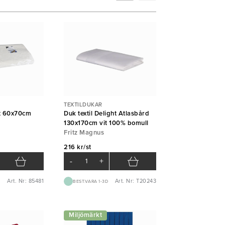
TEXTILDUKAR
t 60x70cm
Duk textil Delight Atlasbård
130x170cm vit 100% bomull
Fritz Magnus
216 kr/st
-
+
Art. Nr: 85481
Art. Nr: T20243
BEST.VARA 1-3D
Miljömärkt