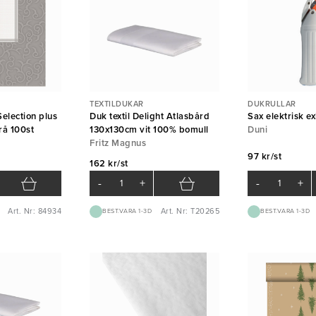
TEXTILDUKAR
DUKRULLAR
election plus
Duk textil Delight Atlasbård
Sax elektrisk ex
rå 100st
130x130cm vit 100% bomull
Duni
Fritz Magnus
97 kr/st
162 kr/st
-
+
-
+
Art. Nr: 84934
Art. Nr: T20265
BEST.VARA 1-3D
BEST.VARA 1-3D