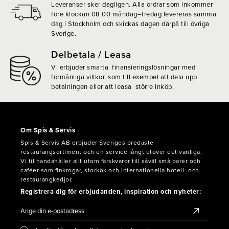
Leveranser sker dagligen. Alla ordrar som inkommer
före klockan 08.00 måndag–fredag levereras samma
dag i Stockholm och skickas dagen därpå till övriga
Sverige.
Delbetala / Leasa
Vi erbjuder smarta finansieringslösningar med
förmånliga villkor, som till exempel att dela upp
betalningen eller att leasa större inköp.
Om Spis & Servis
Spis & Servis AB erbjuder Sveriges bredaste
restaurangsortiment och en service långt utöver det vanliga.
Vi tillhandahåller allt utom färskvaror till såväl små barer och
caféer som finkrogar, storkök och internationella hotell- och
restaurangkedjor.
Registrera dig för erbjudanden, inspiration och nyheter: