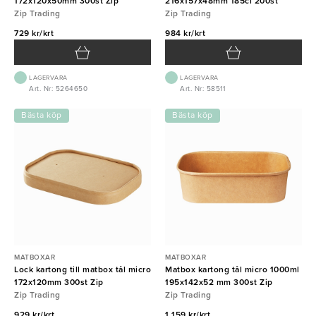
172x120x50mm 300st Zip
216x157x48mm 185cl 200st
Zip Trading
Zip Trading
729 kr/krt
984 kr/krt
LAGERVARA
LAGERVARA
Art. Nr: 5264650
Art. Nr: 58511
Bästa köp
Bästa köp
MATBOXAR
MATBOXAR
Lock kartong till matbox tål micro
Matbox kartong tål micro 1000ml
172x120mm 300st Zip
195x142x52 mm 300st Zip
Zip Trading
Zip Trading
929 kr/krt
1 159 kr/krt