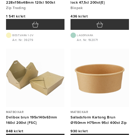
228x156x48mm 120cl 500st
lock 47,5cl 200st{E}
Zip Trading
Biopak
1 541 kr/krt
436 kr/krt
BEST.VARA 1-2V
LAGERVARA
Art. Nr: 39279
Art. Nr: 192071
MATBOXAR
MATBOXAR
Delibox brun 195x140x63mm
Salladsform Kartong Brun
160cl 200st {FSC}
Ø150mm H75mm 95cl 400st Zip
848 kr/krt
930 kr/krt