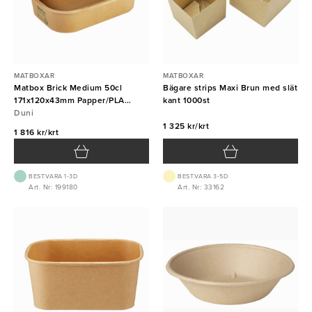
MATBOXAR
MATBOXAR
Matbox Brick Medium 50cl
Bägare strips Maxi Brun med slät
171x120x43mm Papper/PLA
kant 1000st
300st DUNI
Duni
1 325 kr/krt
1 816 kr/krt
BEST.VARA 1-3D
BEST.VARA 3-5D
Art. Nr: 199180
Art. Nr: 33162