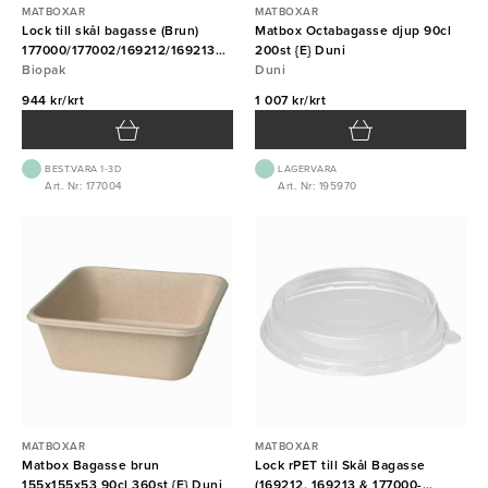
MATBOXAR
MATBOXAR
Lock till skål bagasse (Brun)
Matbox Octabagasse djup 90cl
177000/177002/169212/169213
200st {E} Duni
{E} 320st Duni
Biopak
Duni
944 kr/krt
1 007 kr/krt
BEST.VARA 1-3D
LAGERVARA
Art. Nr: 177004
Art. Nr: 195970
MATBOXAR
MATBOXAR
Matbox Bagasse brun
Lock rPET till Skål Bagasse
155x155x53 90cl 360st {E} Duni
(169212, 169213 & 177000-