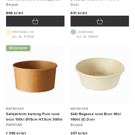
Biopak
177002) 160st {E} Duni
Duni
866 kr/krt
631 kr/krt
BEST.VARA 3-5D
LAGERVARA
Art. Nr: 177006
Art. Nr: 188061
Miljömärkt
MATBOXAR
MATBOXAR
Salladsform kartong Pure rund
Skål Bagasse rund Brun 90cl
brun 100cl Ø15cm H7,5cm 300st
160st {E} Duni
PAPSTAR
Biopak
1 395 kr/krt
357 kr/krt