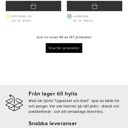
BEST.VARA 1-2V
LAGERVARA
Art. Nr: 87914
Art. Nr: 169212
Just nu visas 40 av 137 produkter
Visa fler produkter
Från lager till hylla
Med vår tjänst "Uppackat och klart" spar du både tid
och pengar. Var sak hamnar på rätt plats - diskat och
avetiketterat - och allt emballage återvinns.
Snabba leveranser