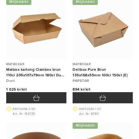
Miljömärkt
Miljömärkt
MATBOXAR
MATBOXAR
Matbox kartong Clambox brun
Delibox Pure Brun
110cl 205x107x79mm 180st Duni
135x168x55mm 100cl 150st {E}
{E}
Duni
PAPSTAR
1 025 kr/krt
894 kr/krt
BEST.VARA 3-5D
BEST.VARA 1-2V
Art. Nr: 193725
Art. Nr: 87611
Miljömärkt