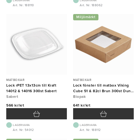
LAGERVARA
LAGERVARA
Art. Nr: 188110
Art. Nr: 188062
Miljömärkt
MATBOXAR
MATBOXAR
Lock rPET 13x13cm till Kraft
Lock fönster till matbox Viking
14012 & 14016 300st Sabert
Cube 51 & 82cl Brun 300st Duni
Sabert
{E}
Biopak
566 kr/krt
641 kr/krt
LAGERVARA
LAGERVARA
Art. Nr: 54012
Art. Nr: 188112