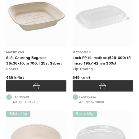
MATBOXAR
MATBOXAR
Skål Catering Bagasse
Lock PP till matbox (5281000) tål
36x36x10cm 700cl 25st Sabert
micro 195x142mm 300st
Sabert
Zip Trading
439 kr/krt
649 kr/krt
LAGERVARA
LAGERVARA
Art. Nr: 4214240
Art. Nr: 5291000
Bästa köp
Bästa köp