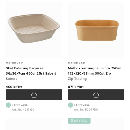
MATBOXAR
MATBOXAR
Skål Catering Bagasse
Matbox kartong tål micro 750ml
36x36x7cm 450cl 25st Sabert
172x120x58mm 300st Zip
Sabert
Zip Trading
400 kr/krt
871 kr/krt
LAGERVARA
LAGERVARA
Art. Nr: 4214160
Art. Nr: 5264750
Bästa köp