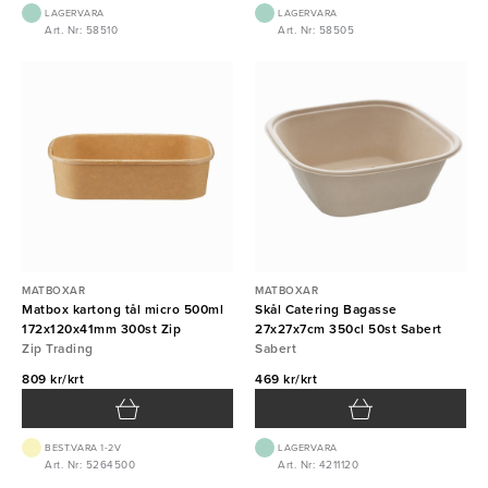
LAGERVARA
LAGERVARA
Art. Nr: 58510
Art. Nr: 58505
MATBOXAR
MATBOXAR
Matbox kartong tål micro 500ml
Skål Catering Bagasse
172x120x41mm 300st Zip
27x27x7cm 350cl 50st Sabert
Zip Trading
Sabert
809 kr/krt
469 kr/krt
BEST.VARA 1-2V
LAGERVARA
Art. Nr: 5264500
Art. Nr: 4211120