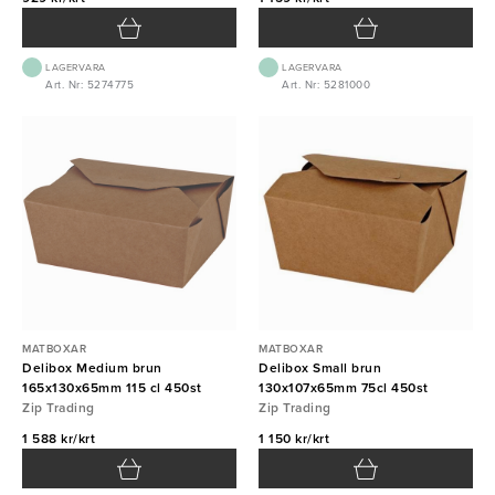
LAGERVARA
LAGERVARA
Art. Nr: 5274775
Art. Nr: 5281000
MATBOXAR
MATBOXAR
Delibox Medium brun
Delibox Small brun
165x130x65mm 115 cl 450st
130x107x65mm 75cl 450st
Zip Trading
Zip Trading
1 588 kr/krt
1 150 kr/krt