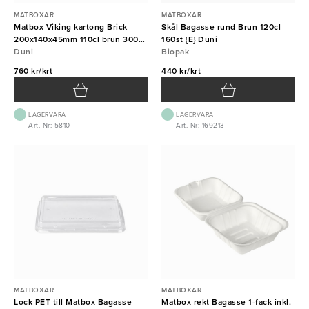
MATBOXAR
MATBOXAR
Matbox Viking kartong Brick
Skål Bagasse rund Brun 120cl
200x140x45mm 110cl brun 300st
160st {E} Duni
Duni FSC
Duni
Biopak
760 kr/krt
440 kr/krt
LAGERVARA
LAGERVARA
Art. Nr: 5810
Art. Nr: 169213
MATBOXAR
MATBOXAR
Lock PET till Matbox Bagasse
Matbox rekt Bagasse 1-fack inkl.