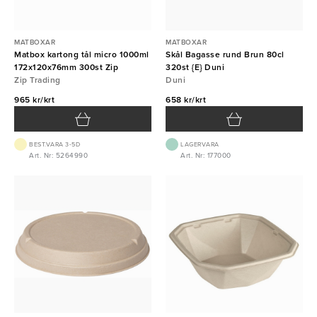
MATBOXAR
MATBOXAR
Matbox kartong tål micro 1000ml
Skål Bagasse rund Brun 80cl
172x120x76mm 300st Zip
320st {E} Duni
Zip Trading
Duni
965 kr/krt
658 kr/krt
BEST.VARA 3-5D
LAGERVARA
Art. Nr: 5264990
Art. Nr: 177000