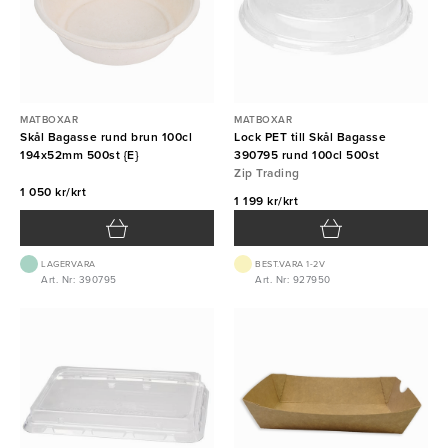
MATBOXAR
MATBOXAR
Skål Bagasse rund brun 100cl
Lock PET till Skål Bagasse
194x52mm 500st {E}
390795 rund 100cl 500st
Zip Trading
1 050 kr/krt
1 199 kr/krt
LAGERVARA
BEST.VARA 1-2V
Art. Nr: 390795
Art. Nr: 927950