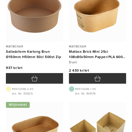
MATBOXAR
MATBOXAR
Salladsform Kartong Brun
Matbox Brick Mini 25cl
Ø150mm H50mm 50cl 500st Zip
108x80x50mm Papper/PLA 600st
DUNI
Duni
937 kr/krt
2 430 kr/krt
BEST.VARA 2-4V
BEST.VARA 1-3D
Art. Nr: 35825
Art. Nr: 199179
Miljömärkt