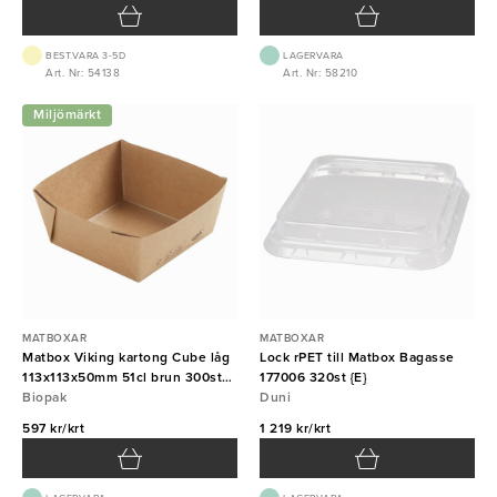
BEST.VARA 3-5D
LAGERVARA
Art. Nr: 54138
Art. Nr: 58210
Miljömärkt
MATBOXAR
MATBOXAR
Matbox Viking kartong Cube låg
Lock rPET till Matbox Bagasse
113x113x50mm 51cl brun 300st
177006 320st {E}
Duni {E}
Biopak
Duni
597 kr/krt
1 219 kr/krt