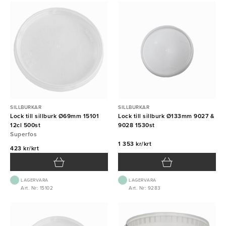
SILLBURKAR
SILLBURKAR
Lock till sillburk Ø69mm 15101
Lock till sillburk Ø133mm 9027 &
12cl 500st
9028 1530st
Superfos
1 353 kr/krt
423 kr/krt
LAGERVARA
LAGERVARA
Art. Nr: 15102
Art. Nr: 9283