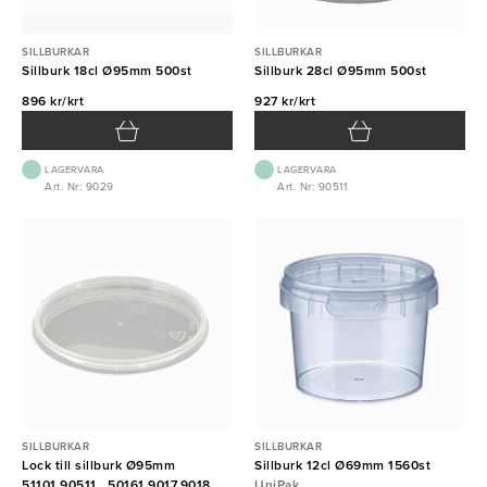
SILLBURKAR
SILLBURKAR
Sillburk 18cl Ø95mm 500st
Sillburk 28cl Ø95mm 500st
896 kr/krt
927 kr/krt
LAGERVARA
LAGERVARA
Art. Nr: 9029
Art. Nr: 90511
SILLBURKAR
SILLBURKAR
Lock till sillburk Ø95mm
Sillburk 12cl Ø69mm 1560st
51101,90511 , 50161,9017,9018 &
UniPak