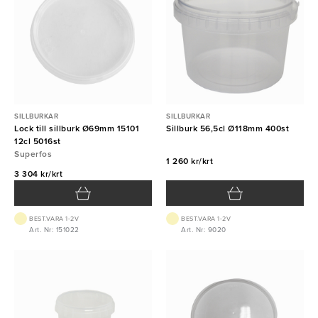
SILLBURKAR
SILLBURKAR
Lock till sillburk Ø69mm 15101
Sillburk 56,5cl Ø118mm 400st
12cl 5016st
Superfos
1 260 kr/krt
3 304 kr/krt
BEST.VARA 1-2V
BEST.VARA 1-2V
Art. Nr: 151022
Art. Nr: 9020