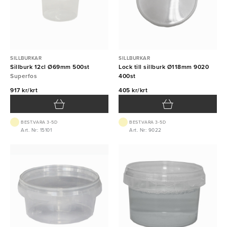
SILLBURKAR
SILLBURKAR
Sillburk 12cl Ø69mm 500st
Lock till sillburk Ø118mm 9020
Superfos
400st
917 kr/krt
405 kr/krt
BEST.VARA 3-5D
BEST.VARA 3-5D
Art. Nr: 15101
Art. Nr: 9022