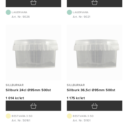
LAGERVARA
LAGERVARA
Art. Nr: 9026
Art. Nr: 9021
SILLBURKAR
SILLBURKAR
Sillburk 24cl Ø95mm 500st
Sillburk 36,5cl Ø95mm 500st
1 014 kr/krt
1 175 kr/krt
BEST.VARA 3-5D
BEST.VARA 3-5D
Art. Nr: 50161
Art. Nr: 51101