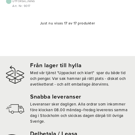
UTFÖRSÄLJNING
Art. Nr: 9017
Just nu visas 17 av 17 produkter
Från lager till hylla
Med vår tjänst "Uppackat och klart" spar du både tid
och pengar. Var sak hamnar på rätt plats - diskat och
avetiketterat - och allt emballage återvinns.
Snabba leveranser
Leveranser sker dagligen. Alla ordrar som inkommer
före klockan 08.00 måndag–fredag levereras samma
dag i Stockholm och skickas dagen därpå till övriga
Sverige.
Delbetala / Leasa