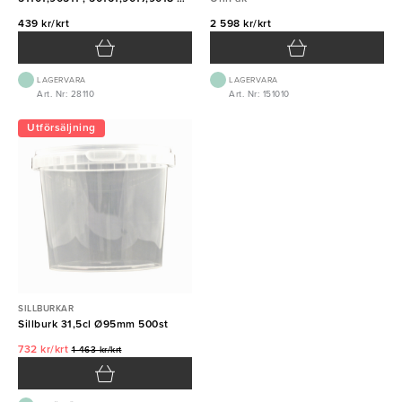
9029 500st
439 kr/krt
2 598 kr/krt
LAGERVARA
LAGERVARA
Art. Nr: 28110
Art. Nr: 151010
Utförsäljning
SILLBURKAR
Sillburk 31,5cl Ø95mm 500st
732 kr/krt
1 463 kr/krt