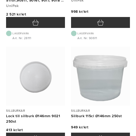
51101,90511, 50161, 9017, 9018 &
UniPak
9029 3648st
UniPak
998 kr/krt
2 521 kr/krt
LAGERVARA
LAGERVARA
Art. Nr: 28111
Art. Nr: 90611
SILLBURKAR
SILLBURKAR
Lock till sillburk Ø146mm 9021
Sillburk 115cl Ø146mm 250st
250st
949 kr/krt
413 kr/krt