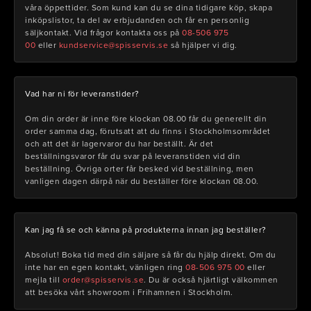
våra öppettider. Som kund kan du se dina tidigare köp, skapa
inköpslistor, ta del av erbjudanden och får en personlig
säljkontakt. Vid frågor kontakta oss på
08-506 975
00
eller
kundservice@spisservis.se
så hjälper vi dig.
Vad har ni för leveranstider?
Om din order är inne före klockan 08.00 får du generellt din
order samma dag, förutsatt att du finns i Stockholmsområdet
och att det är lagervaror du har beställt. Är det
beställningsvaror får du svar på leveranstiden vid din
beställning. Övriga orter får besked vid beställning, men
vanligen dagen därpå när du beställer före klockan 08.00.
Kan jag få se och känna på produkterna innan jag beställer?
Absolut! Boka tid med din säljare så får du hjälp direkt. Om du
inte har en egen kontakt, vänligen ring
08-506 975 00
eller
mejla till
order@spisservis.se
. Du är också hjärtligt välkommen
att besöka vårt showroom i Frihamnen i Stockholm.