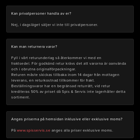
Kan privatpersoner handla av er?
Nej, i dagsläget säljer vi inte till privatpersoner.
Kan man returnera varor?
Fyll i vårt returunderlag så återkommer vi med en
fraktsedel. För godkänd retur krävs det att varorna är oanvända
och i obrutna originalförpackningar.
Returen måste skickas tillbaka inom 14 dagar från mottagen
leverans, en returkostnad tillkommer för frakt.
Beställningsvaror har en begränsad returrätt, vid retur
krediteras 50% av priset då Spis & Servis inte lagerhåller detta
sortiment.
Anges priserna på hemsidan inklusive eller exklusive moms?
På
www.spisservis.se
anges alla priser exklusive moms.