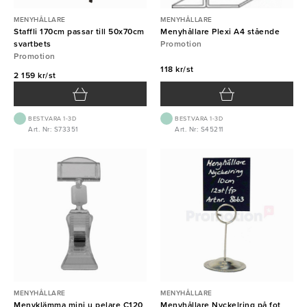
MENYHÅLLARE
MENYHÅLLARE
Staffli 170cm passar till 50x70cm
Menyhållare Plexi A4 stående
svartbets
Promotion
Promotion
118 kr/st
2 159 kr/st
BEST.VARA 1-3D
BEST.VARA 1-3D
Art. Nr: S73351
Art. Nr: S45211
MENYHÅLLARE
MENYHÅLLARE
Menyklämma mini u pelare C120
Menyhållare Nyckelring på fot