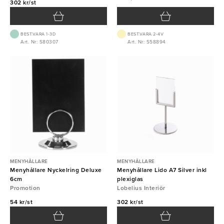
302 kr/st
BEST.VARA 1-3D
BEST.VARA 2-4V
Art. Nr: S80307
Art. Nr: S58894
MENYHÅLLARE
MENYHÅLLARE
Menyhållare Nyckelring Deluxe
Menyhållare Lido A7 Silver inkl
6cm
plexiglas
Promotion
Lobelius Interiör
54 kr/st
302 kr/st