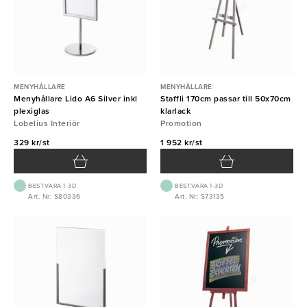
MENYHÅLLARE
MENYHÅLLARE
Menyhållare Lido A6 Silver inkl
Staffli 170cm passar till 50x70cm
plexiglas
klarlack
Lobelius Interiör
Promotion
329 kr/st
1 952 kr/st
BEST.VARA 1-3D
BEST.VARA 1-3D
Art. Nr: S80336
Art. Nr: S73135