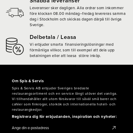
Snabba leveranser
Leveranser sker dagligen. Alla ordrar som inkommer
före klockan 08.00 måndag–fredag levereras samma
dag i Stockholm och skickas dagen därpå till övriga
Sverige.
Delbetala / Leasa
Vi erbjuder smarta finansieringslösningar med
förmånliga villkor, som till exempel att dela upp
betalningen eller att leasa större inköp.
Om Spis & Servis
Spis & Servis AB erbjuder Sveriges bredaste
restaurangsortiment och en service långt utöver det vanliga.
Vi tillhandahåller allt utom färskvaror till såväl små barer och
caféer som finkrogar, storkök och internationella hotell- och
restaurangkedjor.
Registrera dig för erbjudanden, inspiration och nyheter: