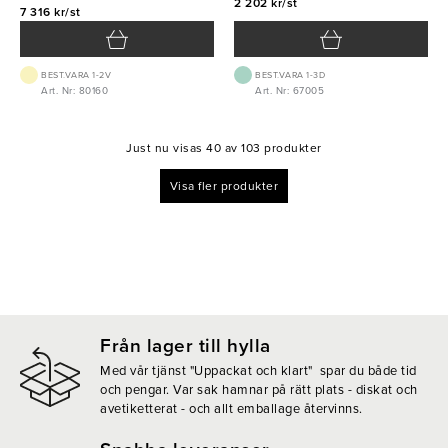
2 202 kr/st
7 316 kr/st
BEST.VARA 1-2V
BEST.VARA 1-3D
Art. Nr: 80160
Art. Nr: 67005
Just nu visas 40 av 103 produkter
Visa fler produkter
Från lager till hylla
Med vår tjänst "Uppackat och klart" spar du både tid
och pengar. Var sak hamnar på rätt plats - diskat och
avetiketterat - och allt emballage återvinns.