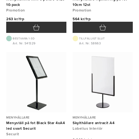
10-pack
10cm 12st
Promotion
Promotion
263 kr/frp
564 kr/frp
BEST.VARA 1-3D
TILLFÄLLIGT SLUT
Art. Nr: S41329
Art. Nr: S8663
MENYHÅLLARE
MENYHÅLLARE
Menyställ på fot Black Star 4xA4
Skylthållare antracit A4
led svart Securit
Lobelius Interiör
Securit