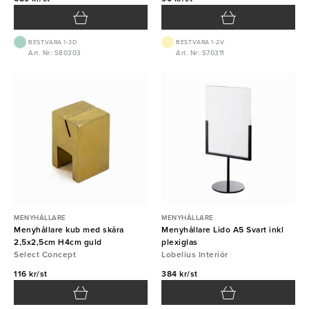
BEST.VARA 1-3D
BEST.VARA 1-2V
Art. Nr: S80303
Art. Nr: S70311
MENYHÅLLARE
MENYHÅLLARE
Menyhållare kub med skåra
Menyhållare Lido A5 Svart inkl
2,5x2,5cm H4cm guld
plexiglas
Select Concept
Lobelius Interiör
116 kr/st
384 kr/st