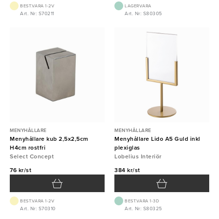
BEST.VARA 1-2V
LAGERVARA
Art. Nr: S70211
Art. Nr: S80305
MENYHÅLLARE
MENYHÅLLARE
Menyhållare kub 2,5x2,5cm
Menyhållare Lido A5 Guld inkl
H4cm rostfri
plexiglas
Select Concept
Lobelius Interiör
76 kr/st
384 kr/st
BEST.VARA 1-2V
BEST.VARA 1-3D
Art. Nr: S70310
Art. Nr: S80325