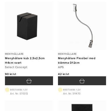
MENYHÅLLARE
MENYHÅLLARE
Menyhållare kub 2,5x2,5cm
Menyhållare Flexibel med
H4cm svart
klämma D12cm
Select Concept
APS
90 kr/st
42 kr/st
BEST.VARA 1-2V
BEST.VARA 1-2V
Art. Nr: S70312
Art. Nr: S11470