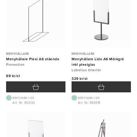
MENYHÅLLARE
MENYHÅLLARE
Menyhållare Plexi A6 stående
Menyhållare Lido A6 Mörkgrå
Promotion
inkl plexiglas
Lobelius Interiör
69 kr/st
329 kr/st
BEST.VARA 1-3D
BEST.VARA 1-3D
Art. Nr: S52132
Art. Nr: S80316