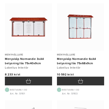
MENYHÅLLARE
MENYHÅLLARE
Menyskåp Normandie 3xA4
Menyskåp Normandie 6xA4
belysning/lås 75x40x9cm
belysning/lås 75x68x9cm
Lobelius Interiör
Lobelius Interiör
8 233 kr/st
10 592 kr/st
BEST.VARA 1-3D
BEST.VARA 1-3D
Art. Nr: S1101
Art. Nr: S1103