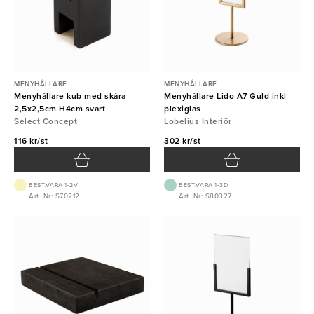
MENYHÅLLARE
MENYHÅLLARE
Menyhållare kub med skåra
Menyhållare Lido A7 Guld inkl
2,5x2,5cm H4cm svart
plexiglas
Select Concept
Lobelius Interiör
116 kr/st
302 kr/st
BEST.VARA 1-2V
BEST.VARA 1-3D
Art. Nr: S70212
Art. Nr: S80327