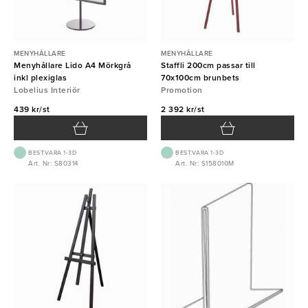
MENYHÅLLARE
MENYHÅLLARE
Menyhållare Lido A4 Mörkgrå
Staffli 200cm passar till
inkl plexiglas
70x100cm brunbets
Lobelius Interiör
Promotion
439 kr/st
2 392 kr/st
BEST.VARA 1-3D
BEST.VARA 1-3D
Art. Nr: S80314
Art. Nr: S158010M