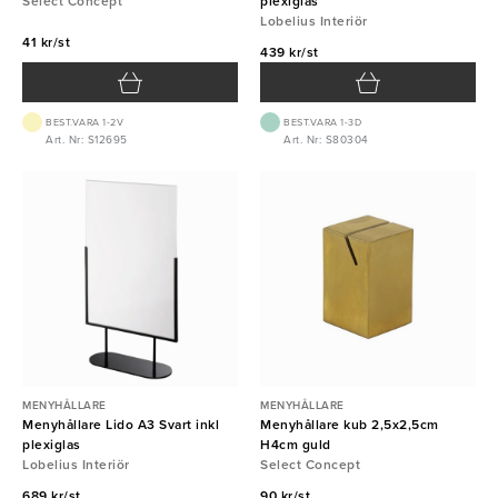
Select Concept
plexiglas
Lobelius Interiör
41 kr/st
439 kr/st
BEST.VARA 1-2V
BEST.VARA 1-3D
Art. Nr: S12695
Art. Nr: S80304
MENYHÅLLARE
MENYHÅLLARE
Menyhållare Lido A3 Svart inkl
Menyhållare kub 2,5x2,5cm
plexiglas
H4cm guld
Lobelius Interiör
Select Concept
689 kr/st
90 kr/st