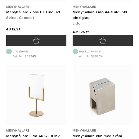
MENYHÅLLARE
MENYHÅLLARE
Menyhållare kloss EK Linoljad
Menyhållare Lido A4 Guld inkl
Select Concept
plexiglas
Lido
43 kr/st
439 kr/st
LAGERVARA
BEST.VARA 1-3D
Art. Nr: S58745
Art. Nr: S80324
MENYHÅLLARE
MENYHÅLLARE
Menyhållare Lido A6 Guld inkl
Menyhållare kub med skåra