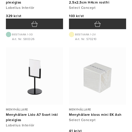
plexiglas
2,5x2,5cm H4cm rostfri
Lobelius Interiör
Select Concept
329 kr/st
103 kr/st
BEST.VARA 1-3D
BEST.VARA 1-2V
Art. Nr: S80326
Art. Nr: S70210
MENYHÅLLARE
MENYHÅLLARE
Menyhållare Lido A7 Svart inkl
Menyhållare kloss mini EK Ash
plexiglas
Select Concept
Lobelius Interiör
41 kr/st