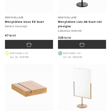
MENYHÅLLARE
MENYHÅLLARE
Menyhållare kloss EK Svart
Menyhållare Lido A6 Svart inkl
Select Concept
plexiglas
Lobelius Interiör
47 kr/st
329 kr/st
BEST.VARA 2-4V
BEST.VARA 1-3D
Art. Nr: S58785
Art. Nr: S80306