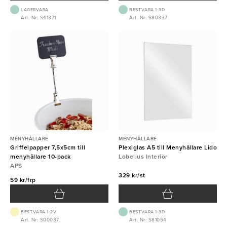
LAGERVARA
BEST.VARA 1-3D
Art. Nr: S41371
Art. Nr: S80337
MENYHÅLLARE
MENYHÅLLARE
Griffelpapper 7,5x5cm till
Plexiglas A5 till Menyhållare Lido
menyhållare 10-pack
Lobelius Interiör
APS
329 kr/st
59 kr/frp
BEST.VARA 1-2V
BEST.VARA 1-3D
Art. Nr: S00037
Art. Nr: S81054