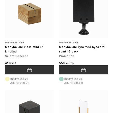
MENYHÅLLARE
MENYHÅLLARE
Menyhållare kloss mini EK
Menyhållare Lyra med nypa stål
Linoljad
svart 12-pack
Select Concept
Promotion
41 kr/st
550 kr/frp
BEST.VARA 1-2V
BEST.VARA 1-3D
Art. Nr: S12694
Art. Nr: S86641