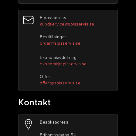
E-postadress
kundservice@spisservis.se
Beställningar
order@spisservis.se
Ekonomiavdelning
ekonomi@spisservis.se
Offert
offert@spisservis.se
Kontakt
Besöksadress
Frihamnsgatan 54