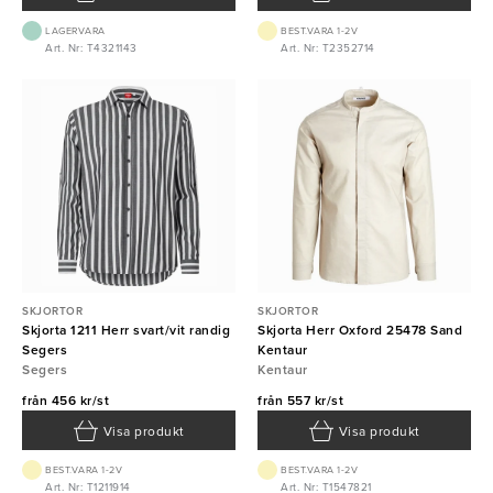
LAGERVARA
BEST.VARA 1-2V
Art. Nr: T4321143
Art. Nr: T2352714
SKJORTOR
SKJORTOR
Skjorta 1211 Herr svart/vit randig
Skjorta Herr Oxford 25478 Sand
Segers
Kentaur
Segers
Kentaur
från
456 kr/st
från
557 kr/st
Visa produkt
Visa produkt
BEST.VARA 1-2V
BEST.VARA 1-2V
Art. Nr: T1211914
Art. Nr: T1547821