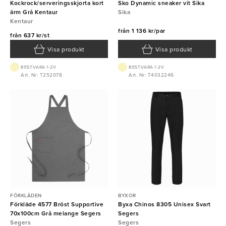
Kockrock/serveringsskjorta kort
Sko Dynamic sneaker vit Sika
ärm Grå Kentaur
Sika
Kentaur
från
1 136 kr/par
från
637 kr/st
Visa produkt
Visa produkt
BEST.VARA 1-2V
BEST.VARA 1-2V
Art. Nr: T252078
Art. Nr: T4032246
FÖRKLÄDEN
BYXOR
Förkläde 4577 Bröst Supportive
Byxa Chinos 8305 Unisex Svart
70x100cm Grå melange Segers
Segers
Segers
Segers