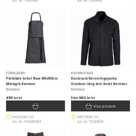
Art. Nr: T1930140
Art. Nr: T1210916
FÖRKLÄDEN
KOCKROCKAR
Förkläde bröst Raw 84x90cm
Kockrock/Serveringsjacka
Mörkgrå Kentaur
Outdoor lång ärm Svart Kentaur
Kentaur
Kentaur
495 kr/st
från
663 kr/st
Visa produkt
BEST.VARA 1-2V
BEST.VARA 1-2V
Art. Nr: T30360704
Art. Nr: T2305513