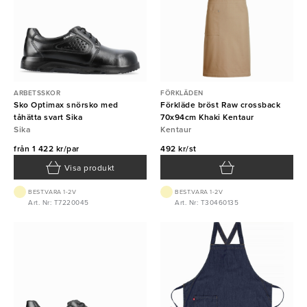
ARBETSSKOR
FÖRKLÄDEN
Sko Optimax snörsko med
Förkläde bröst Raw crossback
tåhätta svart Sika
70x94cm Khaki Kentaur
Sika
Kentaur
från
1 422 kr/par
492 kr/st
Visa produkt
BEST.VARA 1-2V
BEST.VARA 1-2V
Art. Nr: T7220045
Art. Nr: T30460135