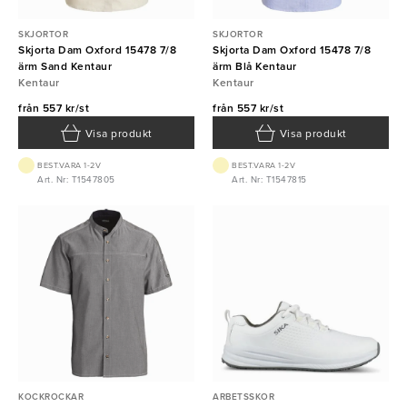
SKJORTOR
SKJORTOR
Skjorta Dam Oxford 15478 7/8
Skjorta Dam Oxford 15478 7/8
ärm Sand Kentaur
ärm Blå Kentaur
Kentaur
Kentaur
från
557 kr/st
från
557 kr/st
Visa produkt
Visa produkt
BEST.VARA 1-2V
BEST.VARA 1-2V
Art. Nr: T1547805
Art. Nr: T1547815
KOCKROCKAR
ARBETSSKOR