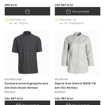
465 kr/st
från
647 kr/st
Visa produkt
BEST.VARA 1-2V
BEST.VARA 1-2V
Art. Nr: T457713
Art. Nr: T830515XXS
KOCKROCKAR
SKJORTOR
Kockrock/serveringsskjorta kort
Skjorta Dam Oxford 15478 7/8
ärm Dark Ocean Kentaur
ärm Oliv Kentaur
Kentaur
Kentaur
från
637 kr/st
från
557 kr/st