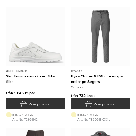
ARBETSSKOR
BYXOR
Sko Fusion snörsko vit Sika
Byxa Chinos 8305 unisex grå
Sika
melange Segers
Segers
från
1 645 kr/par
från
732 kr/st
Visa produkt
Visa produkt
BEST.VARA 1-2V
BEST.VARA 1-2V
Art. Nr: T2951142
Art. Nr: T830513XXXL