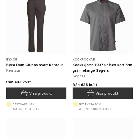
BYXOR
KOCKROCKAR
Byxa Dam Chinos svart Kentaur
Kockskjorta 1097 unisex kort ärm
Kentaur
grå melange Segers
Segers
från
483 kr/st
från
628 kr/st
Visa produkt
Visa produkt
BEST.VARA 1-2V
BEST.VARA 1-2V
Art. Nr: T1640042
Art. Nr: T109713XXXL