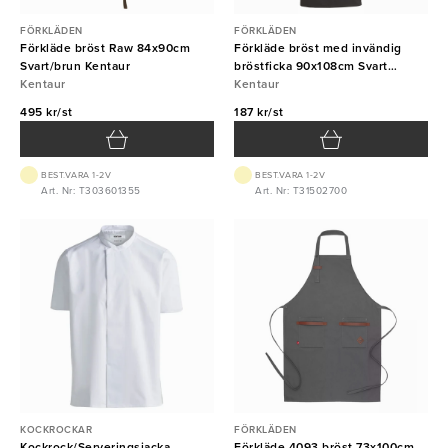
FÖRKLÄDEN
FÖRKLÄDEN
Förkläde bröst Raw 84x90cm
Förkläde bröst med invändig
Svart/brun Kentaur
bröstficka 90x108cm Svart
Kentaur
Kentaur
Kentaur
495 kr/st
187 kr/st
BEST.VARA 1-2V
BEST.VARA 1-2V
Art. Nr: T303601355
Art. Nr: T31502700
KOCKROCKAR
FÖRKLÄDEN
Kockrock/Serveringsjacka
Förkläde 4093 bröst 73x100cm