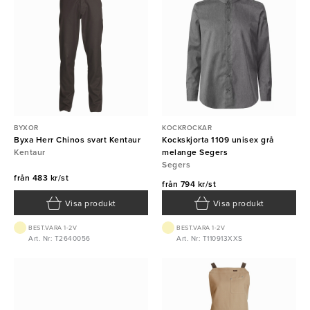
BYXOR
KOCKROCKAR
Byxa Herr Chinos svart Kentaur
Kockskjorta 1109 unisex grå
Kentaur
melange Segers
Segers
från
483 kr/st
från
794 kr/st
Visa produkt
Visa produkt
BEST.VARA 1-2V
BEST.VARA 1-2V
Art. Nr: T2640056
Art. Nr: T110913XXS