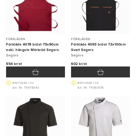
FÖRKLÄDEN
FÖRKLÄDEN
Förkläde 4078 bröst 75x90cm
Förkläde 4093 bröst 73x100cm
exkl. hängsle Mörkröd Segers
Svart Segers
Segers
Segers
554 kr/st
602 kr/st
BEST.VARA 1-2V
BEST.VARA 1-2V
Art. Nr: T4078043
Art. Nr: T4093015