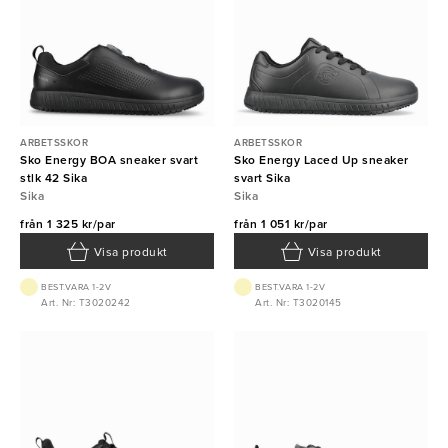
ARBETSSKOR
ARBETSSKOR
Sko Energy BOA sneaker svart
Sko Energy Laced Up sneaker
stlk 42 Sika
svart Sika
Sika
Sika
från
1 325 kr/par
från
1 051 kr/par
Visa produkt
Visa produkt
BEST.VARA 1-2V
BEST.VARA 1-2V
Art. Nr: T3020242
Art. Nr: T3020145