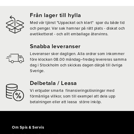
Från lager till hylla
Med vår tjänst "Uppackat och klart" spar du både tid
och pengar. Var sak hamnar på rätt plats - diskat och
avetiketterat - och allt emballage återvinns.
Snabba leveranser
Leveranser sker dagligen. Alla ordrar som inkommer
före klockan 08.00 måndag–fredag levereras samma
dag i Stockholm och skickas dagen därpå till övriga
Sverige.
Delbetala / Leasa
Vi erbjuder smarta finansieringslösningar med
förmånliga villkor, som till exempel att dela upp
betalningen eller att leasa större inköp.
Om Spis & Servis