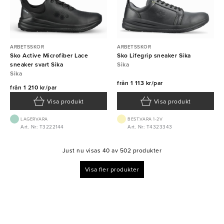
ARBETSSKOR
ARBETSSKOR
Sko Active Microfiber Lace
Sko Lifegrip sneaker Sika
sneaker svart Sika
Sika
Sika
från
1 113 kr/par
från
1 210 kr/par
Visa produkt
Visa produkt
LAGERVARA
BEST.VARA 1-2V
Art. Nr: T3222144
Art. Nr: T4323343
Just nu visas 40 av 502 produkter
Visa fler produkter