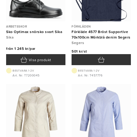
ARBETSSKOR
FÖRKLÄDEN
Sko Optimax snörsko svart Sika
Förkläde 4577 Bröst Supportive
Sika
70x100cm Mörkblå denim Segers
Segers
från
1 245 kr/par
501 kr/st
Visa produkt
BEST.VARA 1-2V
BEST.VARA 1-2V
Art. Nr: T7200045
Art. Nr: T457776