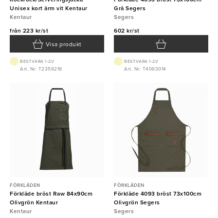
Unisex kort ärm vit Kentaur
Grå Segers
Kentaur
Segers
från
223 kr/st
602 kr/st
Visa produkt
BEST.VARA 1-2V
BEST.VARA 1-2V
Art. Nr: T2359219
Art. Nr: T4093014
FÖRKLÄDEN
FÖRKLÄDEN
Förkläde bröst Raw 84x90cm
Förkläde 4093 bröst 73x100cm
Olivgrön Kentaur
Olivgrön Segers
Kentaur
Segers