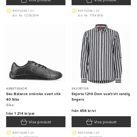
Visa produkt
Visa produkt
BEST.VARA 1-2V
BEST.VARA 1-2V
Art. Nr: T2563914
Art. Nr: T1547810
ARBETSSKOR
SKJORTOR
Sko Balance snörsko svart stlk
Skjorta 1210 Dam svart/vit randig
40 Sika
Segers
Sika
från
456 kr/st
från
1 214 kr/par
Visa produkt
Visa produkt
BEST.VARA 1-2V
BEST.VARA 1-2V