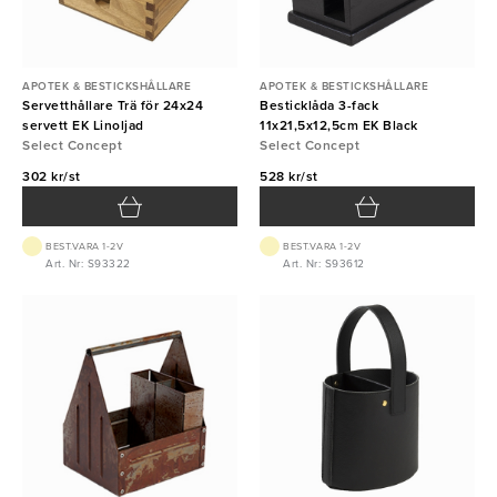
APOTEK & BESTICKSHÅLLARE
APOTEK & BESTICKSHÅLLARE
Servetthållare Trä för 24x24
Besticklåda 3-fack
servett EK Linoljad
11x21,5x12,5cm EK Black
Select Concept
Select Concept
302 kr/st
528 kr/st
BEST.VARA 1-2V
BEST.VARA 1-2V
Art. Nr: S93322
Art. Nr: S93612