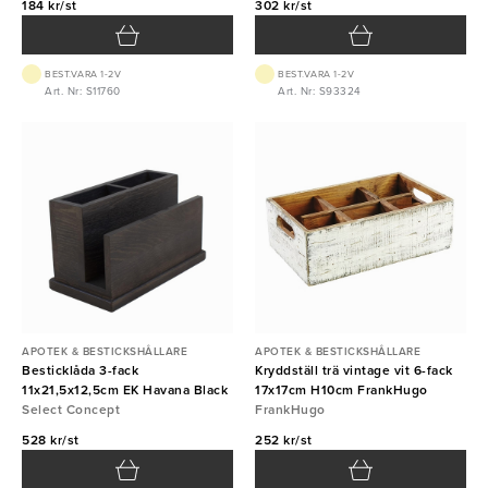
184 kr/st
302 kr/st
BEST.VARA 1-2V
BEST.VARA 1-2V
Art. Nr: S11760
Art. Nr: S93324
APOTEK & BESTICKSHÅLLARE
APOTEK & BESTICKSHÅLLARE
Besticklåda 3-fack
Kryddställ trä vintage vit 6-fack
11x21,5x12,5cm EK Havana Black
17x17cm H10cm FrankHugo
Select Concept
FrankHugo
528 kr/st
252 kr/st