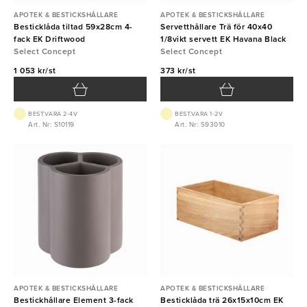
APOTEK & BESTICKSHÅLLARE
APOTEK & BESTICKSHÅLLARE
Besticklåda tiltad 59x28cm 4-
Servetthållare Trä för 40x40
fack EK Driftwood
1/8vikt servett EK Havana Black
Select Concept
Select Concept
1 053 kr/st
373 kr/st
BEST.VARA 2-4V
BEST.VARA 1-2V
Art. Nr: S10119
Art. Nr: S93010
APOTEK & BESTICKSHÅLLARE
APOTEK & BESTICKSHÅLLARE
Bestickhållare Element 3-fack
Besticklåda trä 26x15x10cm EK