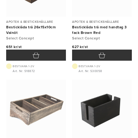
APOTEK & BESTICKSHÅLLARE
APOTEK & BESTICKSHÅLLARE
Besticklåda trä 26x15x10cm
Besticklåda trä med handtag 3
Valnöt
fack Brown Red
Select Concept
Select Concept
651 kr/st
627 kr/st
BEST.VARA 1-2V
BEST.VARA 1-2V
Art. Nr: S18872
Art. Nr: S30058