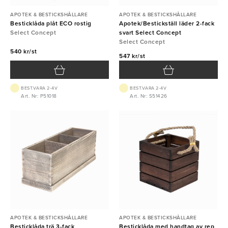
APOTEK & BESTICKSHÅLLARE
APOTEK & BESTICKSHÅLLARE
Besticklåda plåt ECO rostig
Apotek/Bestickställ läder 2-fack
Select Concept
svart Select Concept
Select Concept
540 kr/st
547 kr/st
BEST.VARA 2-4V
BEST.VARA 2-4V
Art. Nr: P51018
Art. Nr: S51426
APOTEK & BESTICKSHÅLLARE
APOTEK & BESTICKSHÅLLARE
Besticklåda trä 3-fack
Besticklåda med handtag av rep