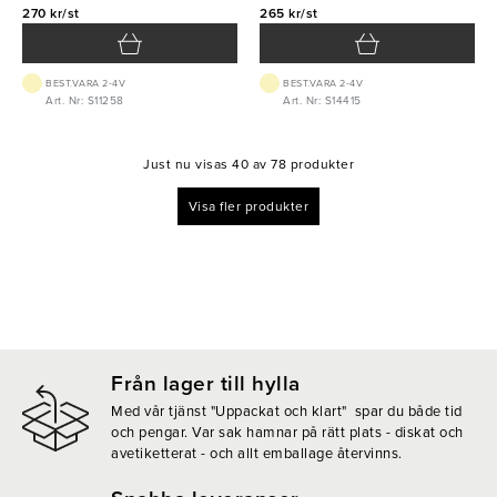
270 kr/st
265 kr/st
BEST.VARA 2-4V
BEST.VARA 2-4V
Art. Nr: S11258
Art. Nr: S14415
Just nu visas 40 av 78 produkter
Visa fler produkter
Från lager till hylla
Med vår tjänst "Uppackat och klart" spar du både tid
och pengar. Var sak hamnar på rätt plats - diskat och
avetiketterat - och allt emballage återvinns.