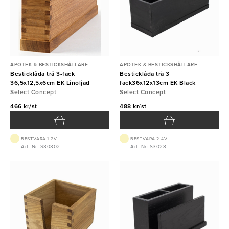
APOTEK & BESTICKSHÅLLARE
APOTEK & BESTICKSHÅLLARE
Besticklåda trä 3-fack
Besticklåda trä 3
36,5x12,5x6cm EK Linoljad
fack36x12x13cm EK Black
Select Concept
Select Concept
466 kr/st
488 kr/st
BEST.VARA 1-2V
BEST.VARA 2-4V
Art. Nr: S30302
Art. Nr: S3028