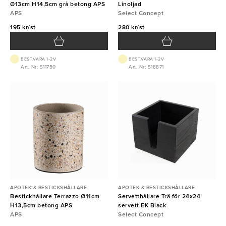
Ø13cm H14,5cm grå betong APS
Linoljad
APS
Select Concept
195 kr/st
280 kr/st
BEST.VARA 1-2V
BEST.VARA 1-2V
Art. Nr: S11750
Art. Nr: S18871
APOTEK & BESTICKSHÅLLARE
APOTEK & BESTICKSHÅLLARE
Bestickhållare Terrazzo Ø11cm
Servetthållare Trä för 24x24
H13,5cm betong APS
servett EK Black
APS
Select Concept