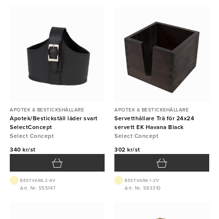
APOTEK & BESTICKSHÅLLARE
APOTEK & BESTICKSHÅLLARE
Apotek/Bestickställ läder svart
Servetthållare Trä för 24x24
SelectConcept
servett EK Havana Black
Select Concept
Select Concept
340 kr/st
302 kr/st
BEST.VARA 2-4V
BEST.VARA 1-2V
Art. Nr: S55147
Art. Nr: S93310