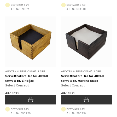
BEST.VARA 1-2V
BEST.VARA 3-5D
Art. Nr: S93611
Art. Nr: S41640
APOTEK & BESTICKSHÅLLARE
APOTEK & BESTICKSHÅLLARE
Servetthållare Trä för 40x40
Servetthållare Trä för 40x40
servett EK Linoljad
servett EK Havana Black
Select Concept
Select Concept
387 kr/st
387 kr/st
BEST.VARA 1-2V
BEST.VARA 1-2V
Art. Nr: S93220
Art. Nr: S93210