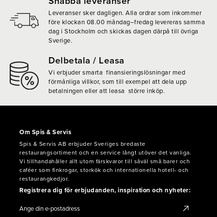
Snabba leveranser
Leveranser sker dagligen. Alla ordrar som inkommer
före klockan 08.00 måndag–fredag levereras samma
dag i Stockholm och skickas dagen därpå till övriga
Sverige.
Delbetala / Leasa
Vi erbjuder smarta finansieringslösningar med
förmånliga villkor, som till exempel att dela upp
betalningen eller att leasa större inköp.
Om Spis & Servis
Spis & Servis AB erbjuder Sveriges bredaste
restaurangsortiment och en service långt utöver det vanliga.
Vi tillhandahåller allt utom färskvaror till såväl små barer och
caféer som finkrogar, storkök och internationella hotell- och
restaurangkedjor.
Registrera dig för erbjudanden, inspiration och nyheter: