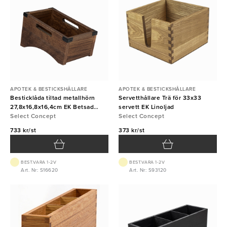
APOTEK & BESTICKSHÅLLARE
APOTEK & BESTICKSHÅLLARE
Besticklåda tiltad metallhörn
Servetthållare Trä för 33x33
27,8x16,8x16,4cm EK Betsad
servett EK Linoljad
Linoljad
Select Concept
Select Concept
733 kr/st
373 kr/st
BEST.VARA 1-2V
BEST.VARA 1-2V
Art. Nr: S16620
Art. Nr: S93120