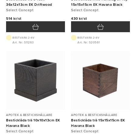
36x12x13cm EK Driftwood
15x15x15cm EK Havana Black
Select Concept
Select Concept
514 kr/st
430 kr/st
BEST.VARA 2-4V
BEST.VARA 2-4V
Art. Nr: S11263
Art. Nr: S20561
APOTEK & BESTICKSHÅLLARE
APOTEK & BESTICKSHÅLLARE
Besticklåda trä 10x10x13cm EK
Besticklåda trä 15x15x15cm EK
Havana Black
Havana Black
Select Concept
Select Concept