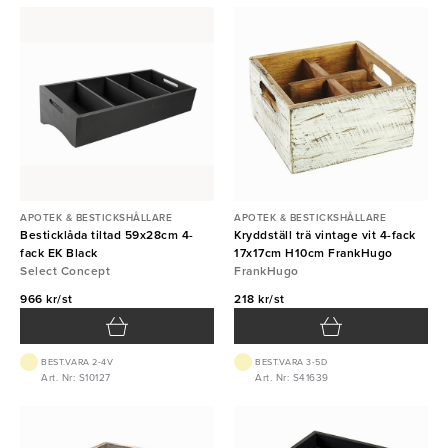
APOTEK & BESTICKSHÅLLARE
APOTEK & BESTICKSHÅLLARE
Besticklåda tiltad 59x28cm 4-
Kryddställ trä vintage vit 4-fack
fack EK Black
17x17cm H10cm FrankHugo
Select Concept
FrankHugo
966 kr/st
218 kr/st
BEST.VARA 2-4V
BEST.VARA 3-5D
Art. Nr: S10127
Art. Nr: S41639