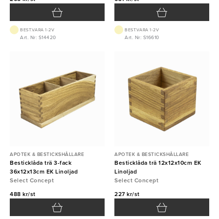
BEST.VARA 1-2V
BEST.VARA 1-2V
Art. Nr: S14420
Art. Nr: S16610
APOTEK & BESTICKSHÅLLARE
APOTEK & BESTICKSHÅLLARE
Besticklåda trä 3-fack
Besticklåda trä 12x12x10cm EK
36x12x13cm EK Linoljad
Linoljad
Select Concept
Select Concept
488 kr/st
227 kr/st