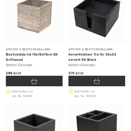
APOTEK & BESTICKSHÅLLARE
APOTEK & BESTICKSHÅLLARE
Besticklåda trä 15x15x15cm EK
Servetthållare Trä för 33x33
Driftwood
servett EK Black
Select Concept
Select Concept
289 kr/st
373 kr/st
BEST.VARA 2-4V
BEST.VARA 1-2V
Art. Nr: S14410
Art. Nr: S93130