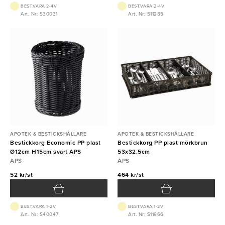
BEST.VARA 2-4V
BEST.VARA 2-4V
Art. Nr: S30031
Art. Nr: S11285
APOTEK & BESTICKSHÅLLARE
APOTEK & BESTICKSHÅLLARE
Bestickkorg Economic PP plast
Bestickkorg PP plast mörkbrun
Ø12cm H15cm svart APS
53x32,5cm
APS
APS
52 kr/st
464 kr/st
BEST.VARA 1-2V
BEST.VARA 1-2V
Art. Nr: S40047
Art. Nr: S11966