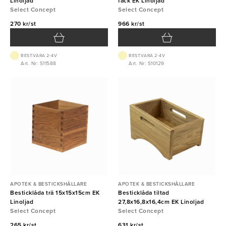
Linoljad
fack EK Linoljad
Select Concept
Select Concept
270 kr/st
966 kr/st
BEST.VARA 2-4V
BEST.VARA 2-4V
Art. Nr: S11588
Art. Nr: S10129
APOTEK & BESTICKSHÅLLARE
APOTEK & BESTICKSHÅLLARE
Besticklåda trä 15x15x15cm EK
Besticklåda tiltad
Linoljad
27,8x16,8x16,4cm EK Linoljad
Select Concept
Select Concept
265 kr/st
631 kr/st