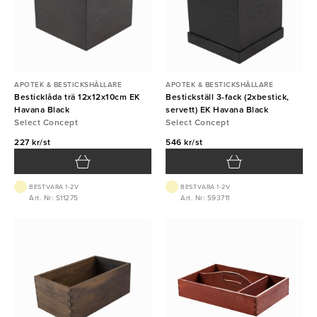
APOTEK & BESTICKSHÅLLARE
APOTEK & BESTICKSHÅLLARE
Besticklåda trä 12x12x10cm EK
Bestickställ 3-fack (2xbestick,
Havana Black
servett) EK Havana Black
Select Concept
Select Concept
227 kr/st
546 kr/st
BEST.VARA 1-2V
BEST.VARA 1-2V
Art. Nr: S11275
Art. Nr: S93711