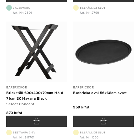
LAGERVARA
TILLFÄLLIGT SLUT
Art. Nr: 2801
Art. Nr: 2799
BARBRICKOR
BARBRICKOR
Brickställ 600x400x70mm Höjd
Barbricka oval 56x68cm svart
71cm EK Havana Black
Select Concept
959 kr/st
870 kr/st
BEST.VARA 2-4V
TILLFÄLLIGT SLUT
Art. Nr: S17701
Art. Nr: 1565