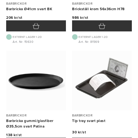
BARBRICKOR
BARBRICKOR
Barbricka Ø41cm svart BK
Brickställ krom 56x36cm H78
206 kr/st
986 kr/st
EXTERNT LAGER 1-2D
EXTERNT LAGER 1-2D
Art. Nr: 15630
Art. Nr: 81569
BARBRICKOR
BARBRICKOR
Barbricka gummi/glasfiber
Tip tray svart plast
Ø35,5cm svart Patina
30 kr/st
138 kr/st