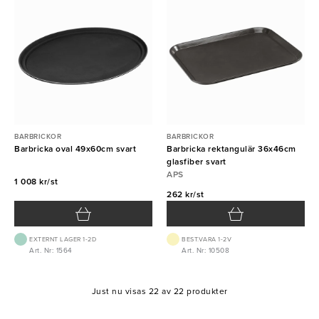
BARBRICKOR
BARBRICKOR
Barbricka oval 49x60cm svart
Barbricka rektangulär 36x46cm
glasfiber svart
APS
1 008 kr/st
262 kr/st
EXTERNT LAGER 1-2D
BEST.VARA 1-2V
Art. Nr: 1564
Art. Nr: 10508
Just nu visas 22 av 22 produkter