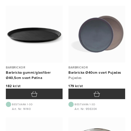
BARBRICKOR
BARBRICKOR
Barbricka gummi/glasfiber
Barbricka Ø40cm svart Pujadas
Ø40,5cm svart Patina
Pujadas
182 kr/st
179 kr/st
BEST.VARA 1-3D
BEST.VARA 1-3D
Art. Nr: 14140
Art. Nr: 956304