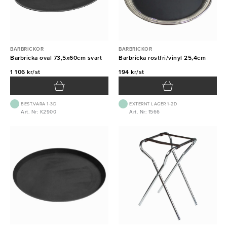
BARBRICKOR
BARBRICKOR
Barbricka oval 73,5x60cm svart
Barbricka rostfri/vinyl 25,4cm
1 106 kr/st
194 kr/st
BEST.VARA 1-3D
EXTERNT LAGER 1-2D
Art. Nr: K2900
Art. Nr: 1566