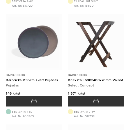
BEST.VARA 2-4V
TILLFÄLLIGT SLUT
Art. Nr: S17720
Art. Nr: 15620
BARBRICKOR
BARBRICKOR
Barbricka Ø35cm svart Pujadas
Brickställ 600x400x70mm Valnöt
Pujadas
Select Concept
146 kr/st
1 574 kr/st
BEST.VARA 1-3D
BEST.VARA 2-4V
Art. Nr: 956305
Art. Nr: S17738