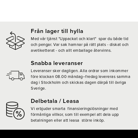
Från lager till hylla
Med vår tjänst "Uppackat och klart" spar du både tid
och pengar. Var sak hamnar på rätt plats - diskat och
avetiketterat - och allt emballage återvinns.
Snabba leveranser
Leveranser sker dagligen. Alla ordrar som inkommer
före klockan 08.00 måndag–fredag levereras samma
dag i Stockholm och skickas dagen därpå till övriga
Sverige.
Delbetala / Leasa
Vi erbjuder smarta finansieringslösningar med
förmånliga villkor, som till exempel att dela upp
betalningen eller att leasa större inköp.