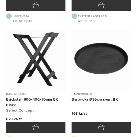
LAGERVARA
EXTERNT LAGER 1-2D
Art. Nr: 14135
Art. Nr: 1568
BARBRICKOR
BARBRICKOR
Brickställ 600x400x70mm EK
Barbricka Ø36cm svart BK
Black
Select Concept
168 kr/st
870 kr/st