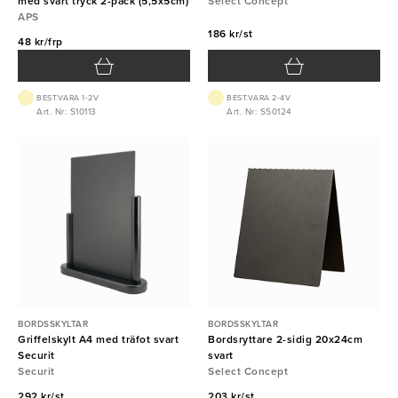
med svart tryck 2-pack (5,5x5cm)
Select Concept
APS
186 kr/st
48 kr/frp
BEST.VARA 1-2V
BEST.VARA 2-4V
Art. Nr: S10113
Art. Nr: S50124
BORDSSKYLTAR
BORDSSKYLTAR
Griffelskylt A4 med träfot svart
Bordsryttare 2-sidig 20x24cm
Securit
svart
Securit
Select Concept
292 kr/st
203 kr/st