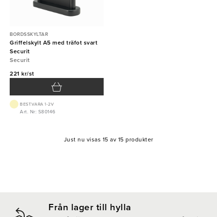
BORDSSKYLTAR
Griffelskylt A5 med träfot svart
Securit
Securit
221 kr/st
BEST.VARA 1-2V
Art. Nr: S80146
Just nu visas 15 av 15 produkter
Från lager till hylla