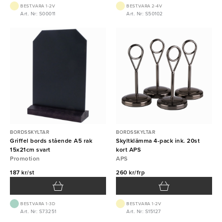
BEST.VARA 1-2V
BEST.VARA 2-4V
Art. Nr: S00011
Art. Nr: S50102
BORDSSKYLTAR
BORDSSKYLTAR
Griffel bords stående A5 rak
Skyltklämma 4-pack ink. 20st
15x21cm svart
kort APS
Promotion
APS
187 kr/st
260 kr/frp
BEST.VARA 1-3D
BEST.VARA 1-2V
Art. Nr: S73251
Art. Nr: S15127