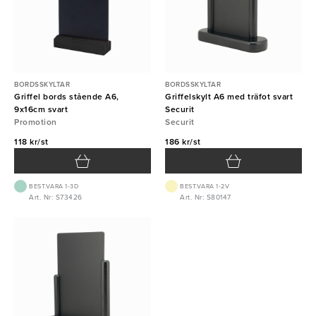
BORDSSKYLTAR
BORDSSKYLTAR
Griffel bords stående A6,
Griffelskylt A6 med träfot svart
9x16cm svart
Securit
Promotion
Securit
118 kr/st
186 kr/st
BEST.VARA 1-3D
BEST.VARA 1-2V
Art. Nr: S73426
Art. Nr: S80147