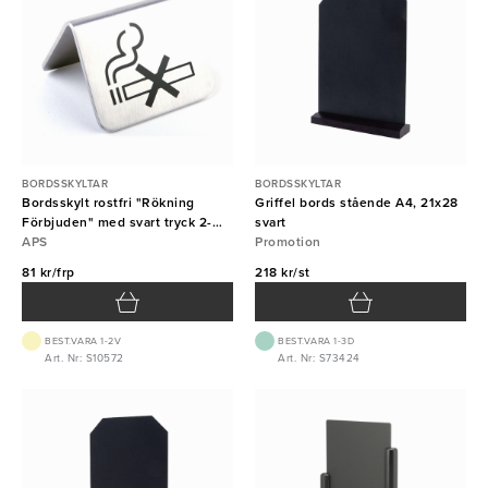
BORDSSKYLTAR
BORDSSKYLTAR
Bordsskylt rostfri "Rökning
Griffel bords stående A4, 21x28
Förbjuden" med svart tryck 2-
svart
pack
APS
Promotion
81 kr/frp
218 kr/st
BEST.VARA 1-2V
BEST.VARA 1-3D
Art. Nr: S10572
Art. Nr: S73424