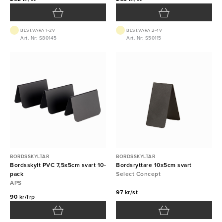
BEST.VARA 1-2V
BEST.VARA 2-4V
Art. Nr: S80145
Art. Nr: S50115
BORDSSKYLTAR
BORDSSKYLTAR
Bordsskylt PVC 7,5x5cm svart 10-
Bordsryttare 10x5cm svart
pack
Select Concept
APS
97 kr/st
90 kr/frp