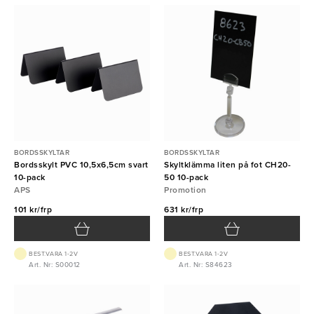
BORDSSKYLTAR
BORDSSKYLTAR
Bordsskylt PVC 10,5x6,5cm svart
Skyltklämma liten på fot CH20-
10-pack
50 10-pack
APS
Promotion
101 kr/frp
631 kr/frp
BEST.VARA 1-2V
BEST.VARA 1-2V
Art. Nr: S00012
Art. Nr: S84623