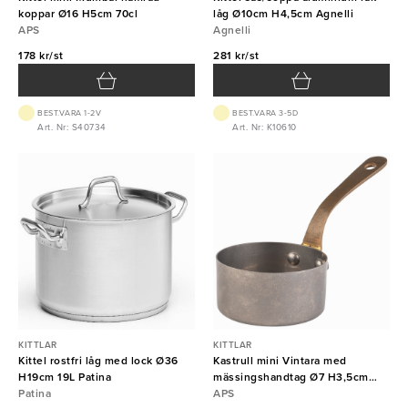
koppar Ø16 H5cm 70cl
låg Ø10cm H4,5cm Agnelli
APS
Agnelli
178 kr/st
281 kr/st
BEST.VARA 1-2V
BEST.VARA 3-5D
Art. Nr: S40734
Art. Nr: K10610
KITTLAR
KITTLAR
Kittel rostfri låg med lock Ø36
Kastrull mini Vintara med
H19cm 19L Patina
mässingshandtag Ø7 H3,5cm
Patina
12cl APS
APS