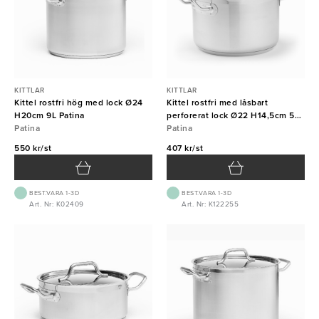
KITTLAR
KITTLAR
Kittel rostfri hög med lock Ø24
Kittel rostfri med låsbart
H20cm 9L Patina
perforerat lock Ø22 H14,5cm 5L
Patina
Patina
Patina
550 kr/st
407 kr/st
BEST.VARA 1-3D
BEST.VARA 1-3D
Art. Nr: K02409
Art. Nr: K122255