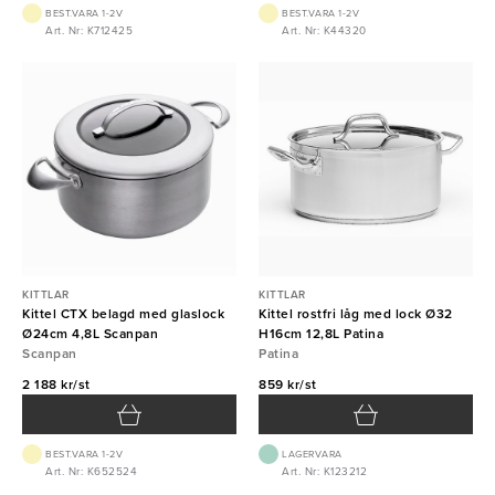
BEST.VARA 1-2V
BEST.VARA 1-2V
Art. Nr: K712425
Art. Nr: K44320
KITTLAR
KITTLAR
Kittel CTX belagd med glaslock
Kittel rostfri låg med lock Ø32
Ø24cm 4,8L Scanpan
H16cm 12,8L Patina
Scanpan
Patina
2 188 kr/st
859 kr/st
BEST.VARA 1-2V
LAGERVARA
Art. Nr: K652524
Art. Nr: K123212