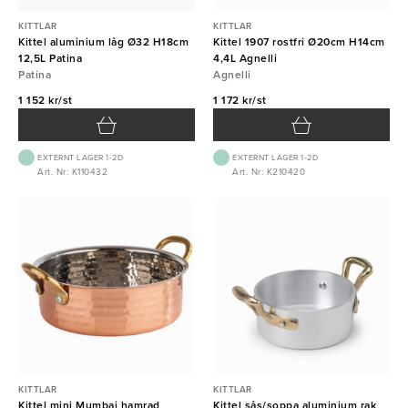
KITTLAR
KITTLAR
Kittel aluminium låg Ø32 H18cm
Kittel 1907 rostfri Ø20cm H14cm
12,5L Patina
4,4L Agnelli
Patina
Agnelli
1 152 kr/st
1 172 kr/st
EXTERNT LAGER 1-2D
EXTERNT LAGER 1-2D
Art. Nr: K110432
Art. Nr: K210420
KITTLAR
KITTLAR
Kittel mini Mumbai hamrad
Kittel sås/soppa aluminium rak