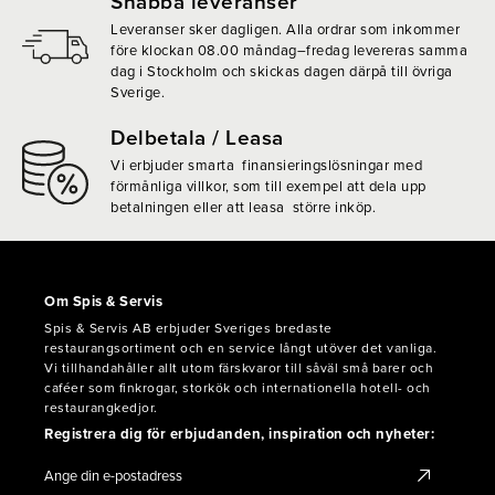
Snabba leveranser
Leveranser sker dagligen. Alla ordrar som inkommer
före klockan 08.00 måndag–fredag levereras samma
dag i Stockholm och skickas dagen därpå till övriga
Sverige.
Delbetala / Leasa
Vi erbjuder smarta finansieringslösningar med
förmånliga villkor, som till exempel att dela upp
betalningen eller att leasa större inköp.
Om Spis & Servis
Spis & Servis AB erbjuder Sveriges bredaste
restaurangsortiment och en service långt utöver det vanliga.
Vi tillhandahåller allt utom färskvaror till såväl små barer och
caféer som finkrogar, storkök och internationella hotell- och
restaurangkedjor.
Registrera dig för erbjudanden, inspiration och nyheter: