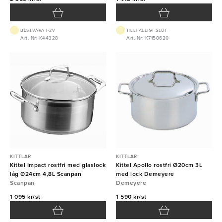
BEST.VARA 1-2V
TILLFÄLLIGT SLUT
Art. Nr: K44328
Art. Nr: K7150620
KITTLAR
KITTLAR
Kittel Impact rostfri med glaslock
Kittel Apollo rostfri Ø20cm 3L
låg Ø24cm 4,8L Scanpan
med lock Demeyere
Scanpan
Demeyere
1 095 kr/st
1 590 kr/st