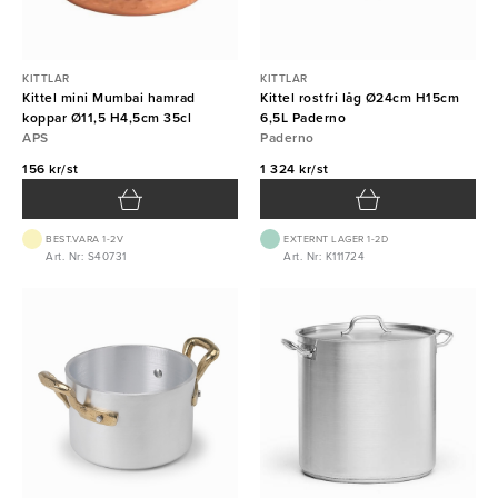
KITTLAR
KITTLAR
Kittel mini Mumbai hamrad
Kittel rostfri låg Ø24cm H15cm
koppar Ø11,5 H4,5cm 35cl
6,5L Paderno
APS
Paderno
156 kr/st
1 324 kr/st
BEST.VARA 1-2V
EXTERNT LAGER 1-2D
Art. Nr: S40731
Art. Nr: K111724