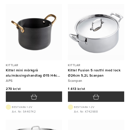
KITTLAR
KITTLAR
Kittel mini mörkgrå
Kittel Fusion 5 rostfri med lock
alu/mässingshandtag Ø15 H4cm
Ø24cm 5,2L Scanpan
50cl
APS
Scanpan
270 kr/st
1 413 kr/st
BEST.VARA 1-2V
BEST.VARA 1-2V
Art. Nr: S440742
Art. Nr: K742988