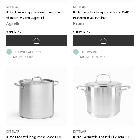
KITTLAR
KITTLAR
Kittel sås/soppa aluminium hög
Kittel rostfri hög med lock Ø40
Ø10cm H7cm Agnelli
H40cm 50L Patina
Agnelli
Patina
299 kr/st
1 819 kr/st
EXTERNT LAGER 1-2D
LAGERVARA
Art. Nr: K41114
Art. Nr: K104050
KITTLAR
KITTLAR
Kittel rostfri hög med lock Ø36
Kittel Atlantis rostfri Ø20cm 5L