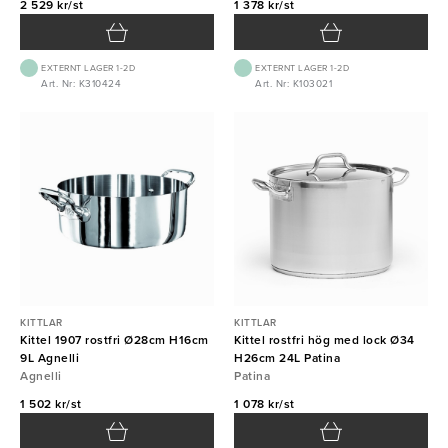
2 529 kr/st
1 378 kr/st
EXTERNT LAGER 1-2D
EXTERNT LAGER 1-2D
Art. Nr: K310424
Art. Nr: K103021
KITTLAR
KITTLAR
Kittel 1907 rostfri Ø28cm H16cm
Kittel rostfri hög med lock Ø34
9L Agnelli
H26cm 24L Patina
Agnelli
Patina
1 502 kr/st
1 078 kr/st