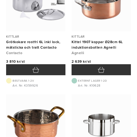
KITTLAR
KITTLAR
Grötkokare rostfri 6L inkl lock,
Kittel 1907 koppar Ø28cm 6L
mätsticka och tratt Contacto
induktionsbotten Agnelli
Contacto
Agnelli
3 810 kr/st
2 639 kr/st
BEST.VARA 1-2V
EXTERNT LAGER 1-2D
Art. Nr: K359926
Art. Nr: K10628