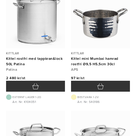
KITTLAR
KITTLAR
Kittel rostfri med tappkran&lock
Kittel mini Mumbai hamrad
50L Patina
rostfri Ø9,5 H5,5cm 30cl
Patina
APS
2 480 kr/st
97 kr/st
EXTERNT LAGER 1-2D
BEST.VARA 1-2V
Art. Nr: K104051
Art. Nr: S40186