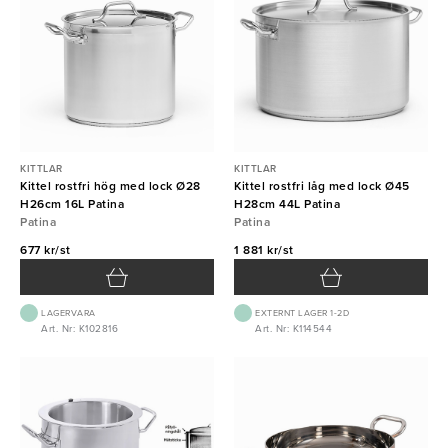
KITTLAR
KITTLAR
Kittel rostfri hög med lock Ø28
Kittel rostfri låg med lock Ø45
H26cm 16L Patina
H28cm 44L Patina
Patina
Patina
677 kr/st
1 881 kr/st
LAGERVARA
EXTERNT LAGER 1-2D
Art. Nr: K102816
Art. Nr: K114544