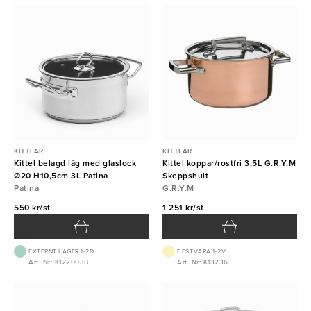
KITTLAR
KITTLAR
Kittel belagd låg med glaslock
Kittel koppar/rostfri 3,5L G.R.Y.M
Ø20 H10,5cm 3L Patina
Skeppshult
Patina
G.R.Y.M
550 kr/st
1 251 kr/st
EXTERNT LAGER 1-2D
BEST.VARA 1-2V
Art. Nr: K122003B
Art. Nr: K13236