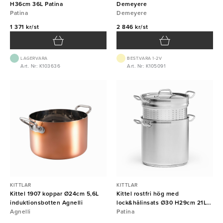
H36cm 36L Patina
Demeyere
Patina
Demeyere
1 371 kr/st
2 846 kr/st
LAGERVARA
BEST.VARA 1-2V
Art. Nr: K103636
Art. Nr: K105091
KITTLAR
KITTLAR
Kittel 1907 koppar Ø24cm 5,6L
Kittel rostfri hög med
induktionsbotten Agnelli
lock&hålinsats Ø30 H29cm 21L
Agnelli
Patina
Patina