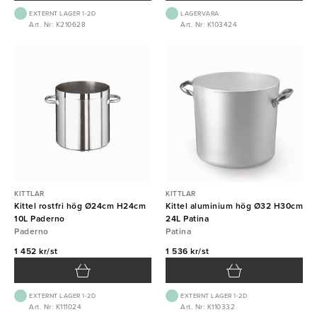
EXTERNT LAGER 1-2D
LAGERVARA
Art. Nr: K210628
Art. Nr: K103424
KITTLAR
KITTLAR
Kittel rostfri hög Ø24cm H24cm
Kittel aluminium hög Ø32 H30cm
10L Paderno
24L Patina
Paderno
Patina
1 452 kr/st
1 536 kr/st
EXTERNT LAGER 1-2D
EXTERNT LAGER 1-2D
Art. Nr: K111024
Art. Nr: K110332