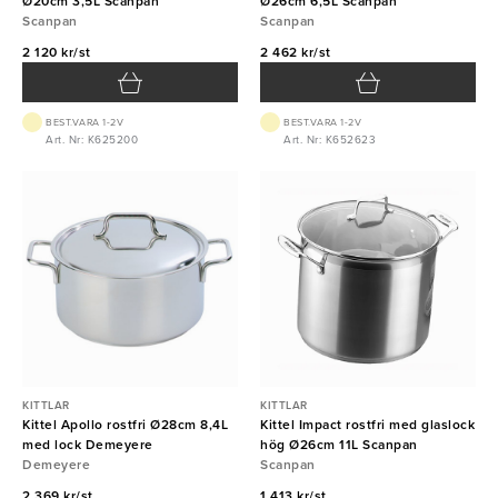
Ø20cm 3,5L Scanpan
Ø26cm 6,5L Scanpan
Scanpan
Scanpan
2 120 kr/st
2 462 kr/st
BEST.VARA 1-2V
BEST.VARA 1-2V
Art. Nr: K625200
Art. Nr: K652623
KITTLAR
KITTLAR
Kittel Apollo rostfri Ø28cm 8,4L
Kittel Impact rostfri med glaslock
med lock Demeyere
hög Ø26cm 11L Scanpan
Demeyere
Scanpan
2 369 kr/st
1 413 kr/st