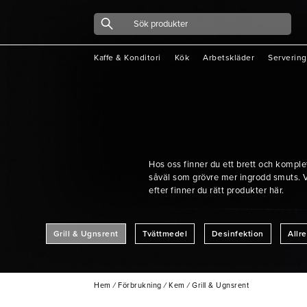
Kaffe & Konditori
Kök
Arbetskläder
Servering
Hos oss finner du ett brett och komple
såväl som grövre mer ingrodd smuts. V
efter finner du rätt produkter här.
Grill & Ugnsrent
Tvättmedel
Desinfektion
Allr
Hem
/
Förbrukning
/
Kem
/
Grill & Ugnsrent