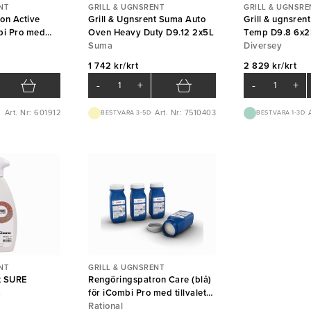
NT
GRILL & UGNSRENT
GRILL & UGNSRE
on Active
Grill & Ugnsrent Suma Auto
Grill & ugnsren
bi Pro med
Oven Heavy Duty D9.12 2x5L
Temp D9.8 6x2
se 6st/krt
Suma
Diversey
1 742 kr/krt
2 829 kr/krt
-
+
-
+
Art. Nr: 601912
Art. Nr: 7510403
BEST.VARA 3-5D
BEST.VARA 1-3D
NT
GRILL & UGNSRENT
nt SURE
Rengöringspatron Care (blå)
8
för iCombi Pro med tillvalet
AutoDose 6st/krt Rational
Rational