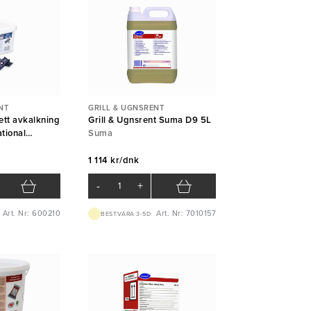
NT
GRILL & UGNSRENT
ett avkalkning
Grill & Ugnsrent Suma D9 5L
ational
Suma
nter150st
1 114 kr/dnk
-
+
Art. Nr: 600210
Art. Nr: 7010157
BEST.VARA 3-5D