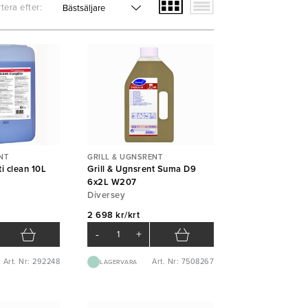
tera efter:
NT
GRILL & UGNSRENT
i clean 10L
Grill & Ugnsrent Suma D9
6x2L W207
Diversey
2 698 kr/krt
-
+
Art. Nr: 292248
Art. Nr: 7508267
LAGERVARA