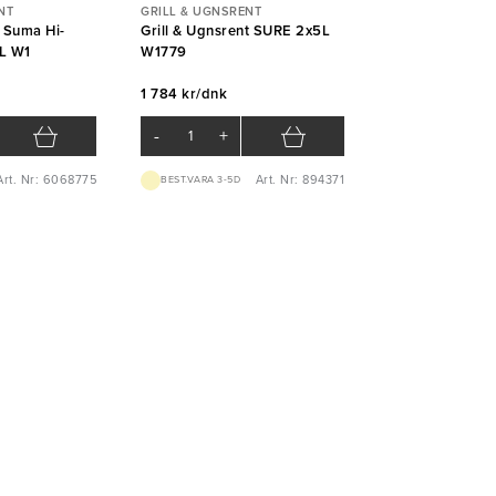
NT
GRILL & UGNSRENT
t Suma Hi-
Grill & Ugnsrent SURE 2x5L
L W1
W1779
1 784 kr/dnk
-
+
Art. Nr: 6068775
Art. Nr: 894371
BEST.VARA 3-5D