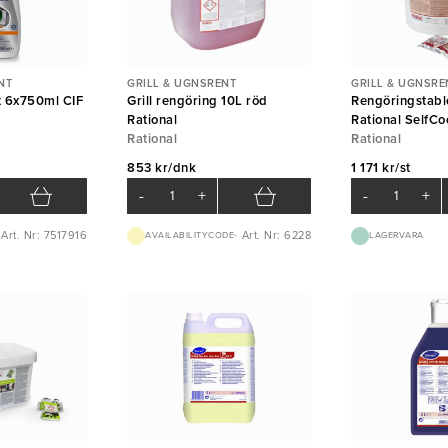
NT
GRILL & UGNSRENT
GRILL & UGNSRE
t 6x750ml CIF
Grill rengöring 10L röd
Rengöringstabl
Rational
Rational SelfCo
Rational
100st
Rational
853 kr/dnk
1 171 kr/st
-
+
-
+
Art. Nr: 7517916
Art. Nr: 6228
AVAILABILITYCODE-
LAGERVARA