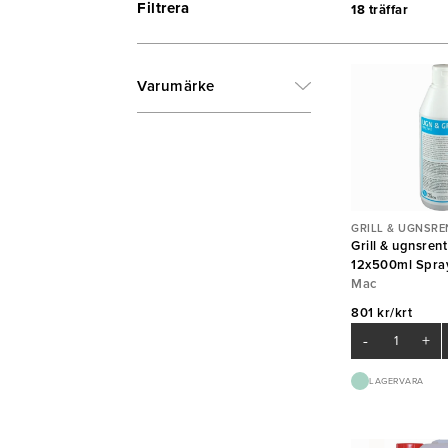
Filtrera
18 träffar
Varumärke
GRILL & UGNSRE
Grill & ugnsren
12x500ml Spra
Mac
801 kr/krt
-
+
LAGERVARA