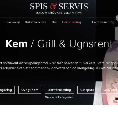
Takeaway
Köksmaskiner
Bar
Förbrukning
Lagerrensning
Kem
Grill & Ugnsrent
tt sortiment av rengöringsprodukter från välkända tillverkare. Våra rengöri
i erbjuder även ett sortiment av golvvård och golvrengöring. Vilket område
engöring
Övrigt Kem
Doftförbättring
Glasputs
Golvvård
Visa alla kategorier
Diskmedel