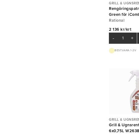
GRILL & UGNSRE
Rengöringspatr
Green för iCom
tillvalet AutoDo
Rational
Rational
2 136 kr/krt
-
+
BEST.VARA 1-2V
GRILL & UGNSRE
Grill & Ugnsre
6x0,75L W263