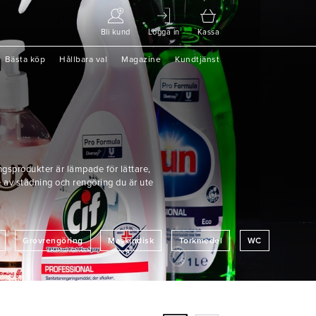
Bli kund
Logga in
Kassa
Bästa köp
Hållbara val
Magazine
Kundtjänst
ngsprodukter är lämpade för lättare,
 av städning och rengöring du är ute
Grovrengöring
Maskindisk
Torkmedel
WC