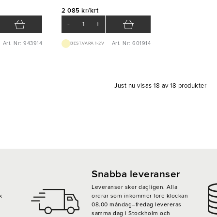
2 085 kr/krt
-
+
Art. Nr: 943914
Art. Nr: 601914
BEST.VARA 1-2V
Just nu visas 18 av 18 produkter
Snabba leveranser
Leveranser sker dagligen. Alla
k
ordrar som inkommer före klockan
08.00 måndag–fredag levereras
samma dag i Stockholm och