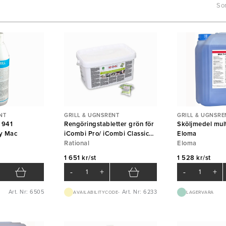
Sor
NT
GRILL & UGNSRENT
GRILL & UGNSRE
t 941
Rengöringstabletter grön för
Sköljmedel mult
y Mac
iCombi Pro/ iCombi Classic
Eloma
150st Rational
Rational
Eloma
1 651 kr/st
1 528 kr/st
-
+
-
+
Art. Nr: 6505
Art. Nr: 6233
AVAILABILITYCODE-
LAGERVARA