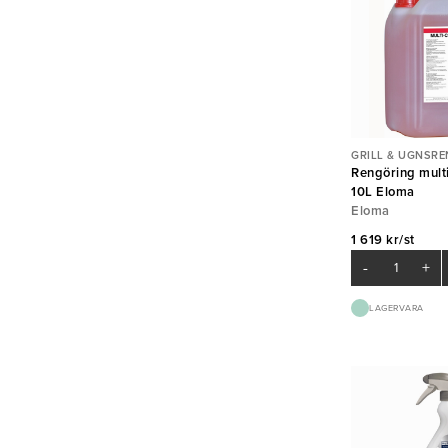
GRILL & UGNSRE
Rengöring multi
10L Eloma
Eloma
1 619 kr/st
-
+
LAGERVARA