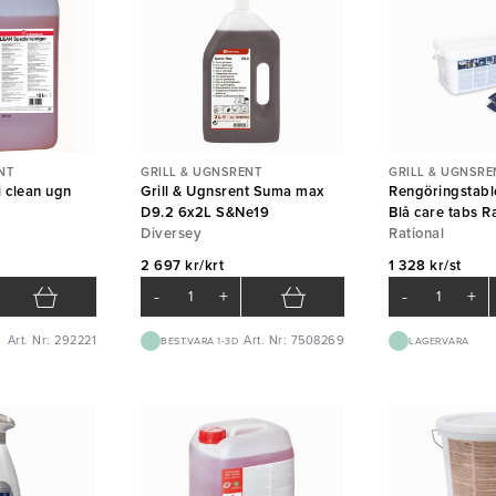
NT
GRILL & UGNSRENT
GRILL & UGNSRE
 clean ugn
Grill & Ugnsrent Suma max
Rengöringstabl
D9.2 6x2L S&Ne19
Blå care tabs R
Diversey
SelfCooking Ce
Rational
2 697 kr/krt
1 328 kr/st
-
+
-
+
Art. Nr: 292221
Art. Nr: 7508269
BEST.VARA 1-3D
LAGERVARA