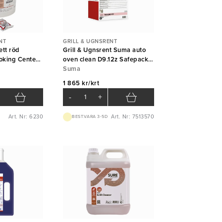
NT
GRILL & UGNSRENT
ett röd
Grill & Ugnsrent Suma auto
oking Center
oven clean D9.12z Safepack
10L
Suma
1 865 kr/krt
-
+
Art. Nr: 6230
Art. Nr: 7513570
BEST.VARA 3-5D