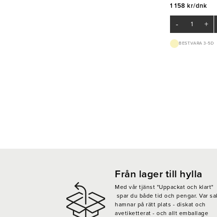
1 158 kr/dnk
-
+
BEST.VARA 3-5D
Från lager till hylla
Med vår tjänst "Uppackat och klart"
spar du både tid och pengar. Var sa
hamnar på rätt plats - diskat och
avetiketterat - och allt emballage