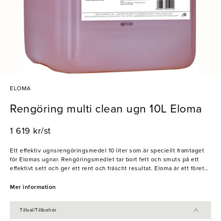
ELOMA
Rengöring multi clean ugn 10L Eloma
1 619 kr/st
Ett effektiv ugnsrengöringsmedel 10 liter som är speciellt framtaget
för Elomas ugnar. Rengöringsmedlet tar bort fett och smuts på ett
effektivt sett och ger ett rent och fräscht resultat. Eloma är ett företag
som utvecklats för att garantera högsta effektiviteten bland
kombiugnar, bakugnar och varmluftsugnar. De letar alltid efter
Mer information
framtidssäkra och innovativa lösningar.
Tillval/Tillbehör