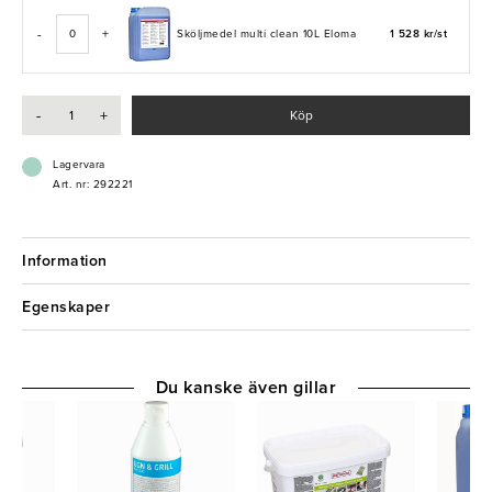
-
+
Sköljmedel multi clean 10L Eloma
1 528 kr/st
-
+
Köp
Lagervara
Art. nr: 292221
Information
Egenskaper
Du kanske även gillar