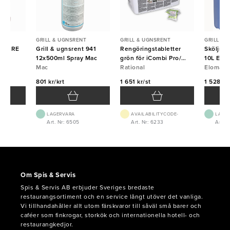
T
GRILL & UGNSRENT
GRILL & UGNSRENT
GRILL & 
t SURE
Grill & ugnsrent 941
Rengöringstabletter
Sköljmed
12x500ml Spray Mac
grön för iCombi Pro/
10L Elo
Mac
iCombi Classic 150st
Rational
Eloma
Rational
801 kr/krt
1 651 kr/st
1 528 kr
LAGERVARA
AVAILABILITYCODE-
LAGE
Art. Nr: 6505
Art. Nr: 6233
Art. 
Om Spis & Servis
Spis & Servis AB erbjuder Sveriges bredaste
restaurangsortiment och en service långt utöver det vanliga.
Vi tillhandahåller allt utom färskvaror till såväl små barer och
caféer som finkrogar, storkök och internationella hotell- och
restaurangkedjor.