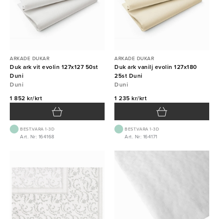
ARKADE DUKAR
ARKADE DUKAR
Duk ark vit evolin 127x127 50st
Duk ark vanilj evolin 127x180
Duni
25st Duni
Duni
Duni
1 852 kr/krt
1 235 kr/krt
BEST.VARA 1-3D
BEST.VARA 1-3D
Art. Nr: 164168
Art. Nr: 164171