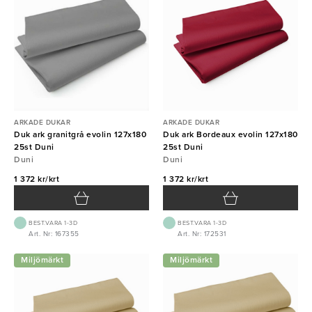
ARKADE DUKAR
ARKADE DUKAR
Duk ark granitgrå evolin 127x180
Duk ark Bordeaux evolin 127x180
25st Duni
25st Duni
Duni
Duni
1 372 kr/krt
1 372 kr/krt
BEST.VARA 1-3D
BEST.VARA 1-3D
Art. Nr: 167355
Art. Nr: 172531
Miljömärkt
Miljömärkt