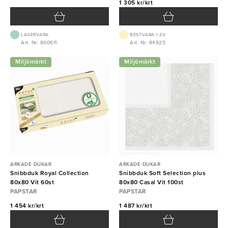
1 305 kr/krt
LAGERVARA
BEST.VARA 1-2V
Art. Nr: 800611
Art. Nr: 84925
Miljömärkt
Miljömärkt
ARKADE DUKAR
ARKADE DUKAR
Snibbduk Royal Collection
Snibbduk Soft Selection plus
80x80 Vit 60st
80x80 Casal Vit 100st
PAPSTAR
PAPSTAR
1 454 kr/krt
1 487 kr/krt