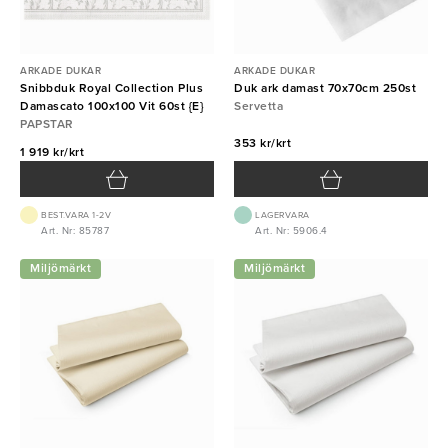
ARKADE DUKAR
ARKADE DUKAR
Snibbduk Royal Collection Plus
Duk ark damast 70x70cm 250st
Damascato 100x100 Vit 60st {E}
Servetta
PAPSTAR
353 kr/krt
1 919 kr/krt
BEST.VARA 1-2V
LAGERVARA
Art. Nr: 85787
Art. Nr: 5906.4
Miljömärkt
Miljömärkt