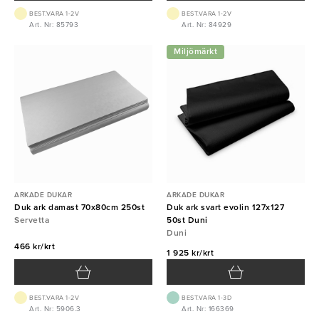
BEST.VARA 1-2V
BEST.VARA 1-2V
Art. Nr: 85793
Art. Nr: 84929
Miljömärkt
ARKADE DUKAR
ARKADE DUKAR
Duk ark damast 70x80cm 250st
Duk ark svart evolin 127x127
Servetta
50st Duni
Duni
466 kr/krt
1 925 kr/krt
BEST.VARA 1-2V
BEST.VARA 1-3D
Art. Nr: 5906.3
Art. Nr: 166369