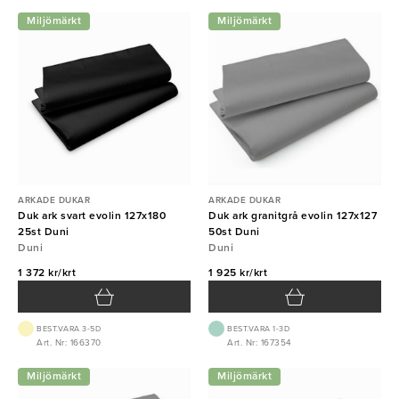
Miljömärkt
Miljömärkt
ARKADE DUKAR
ARKADE DUKAR
Duk ark svart evolin 127x180
Duk ark granitgrå evolin 127x127
25st Duni
50st Duni
Duni
Duni
1 372 kr/krt
1 925 kr/krt
BEST.VARA 3-5D
BEST.VARA 1-3D
Art. Nr: 166370
Art. Nr: 167354
Miljömärkt
Miljömärkt