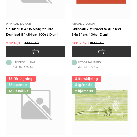
ARKADE DUKAR
ARKADE DUKAR
Snibbduk Ann-Margret Blå
Snibbduk terrakotta dunicel
Dunicel 84x84cm 100st Duni
84x84cm 100st Duni
382 kr/krt
360 kr/krt
763 kr/krt
721 kr/krt
UTFÖRSÄLJNING
UTFÖRSÄLJNING
Art. Nr: 171262
Art. Nr: 5911-7
Utförsäljning
Utförsäljning
Utgående
Utgående
vara
vara
Miljömärkt
Miljömärkt