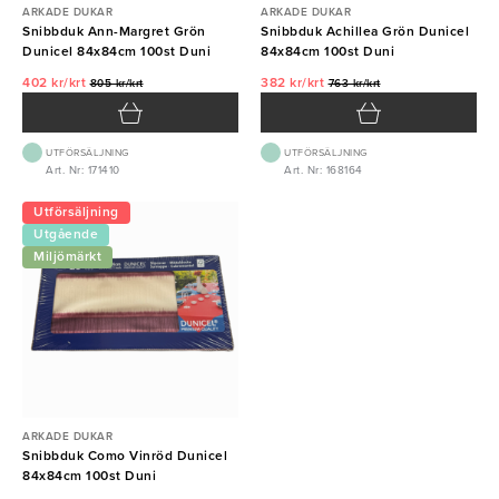
ARKADE DUKAR
ARKADE DUKAR
Snibbduk Ann-Margret Grön
Snibbduk Achillea Grön Dunicel
Dunicel 84x84cm 100st Duni
84x84cm 100st Duni
402 kr/krt
382 kr/krt
805 kr/krt
763 kr/krt
UTFÖRSÄLJNING
UTFÖRSÄLJNING
Art. Nr: 171410
Art. Nr: 168164
Utförsäljning
Utgående
vara
Miljömärkt
ARKADE DUKAR
Snibbduk Como Vinröd Dunicel
84x84cm 100st Duni