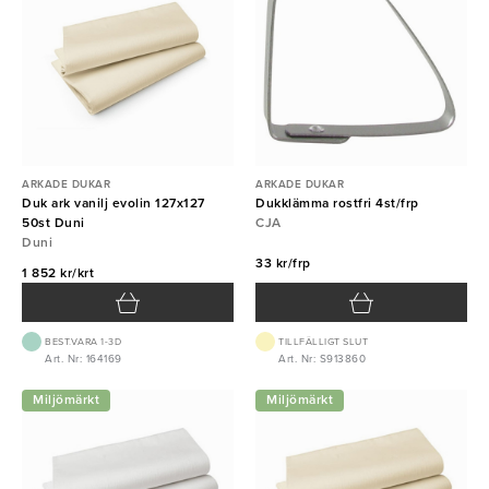
ARKADE DUKAR
ARKADE DUKAR
Duk ark vanilj evolin 127x127
Dukklämma rostfri 4st/frp
50st Duni
CJA
Duni
33 kr/frp
1 852 kr/krt
BEST.VARA 1-3D
TILLFÄLLIGT SLUT
Art. Nr: 164169
Art. Nr: S913860
Miljömärkt
Miljömärkt