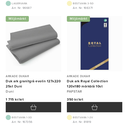
LAGERVARA
BEST.VARA 3-5D
Art. Nr: 96687
Art. Nr: 166371
Miljömärkt
Miljömärkt
ARKADE DUKAR
ARKADE DUKAR
Duk ark granitgrå evolin 127x220
Duk ark Royal Collection
25st Duni
120x180 mörkblå 10st
Duni
PAPSTAR
1 715 kr/krt
350 kr/krt
BEST.VARA 1-3D
BEST.VARA 1-2V
Art. Nr: 167356
Art. Nr: 81819