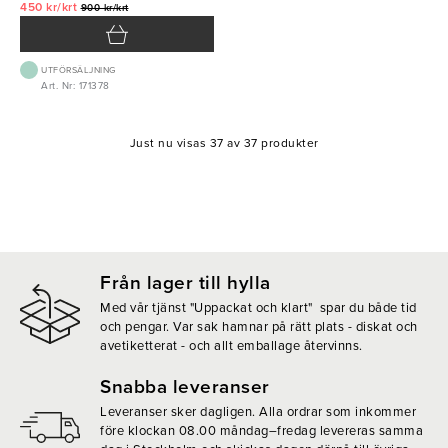
450 kr/krt
900 kr/krt
UTFÖRSÄLJNING
Art. Nr: 171378
Just nu visas 37 av 37 produkter
Från lager till hylla
Med vår tjänst "Uppackat och klart" spar du både tid
och pengar. Var sak hamnar på rätt plats - diskat och
avetiketterat - och allt emballage återvinns.
Snabba leveranser
Leveranser sker dagligen. Alla ordrar som inkommer
före klockan 08.00 måndag–fredag levereras samma