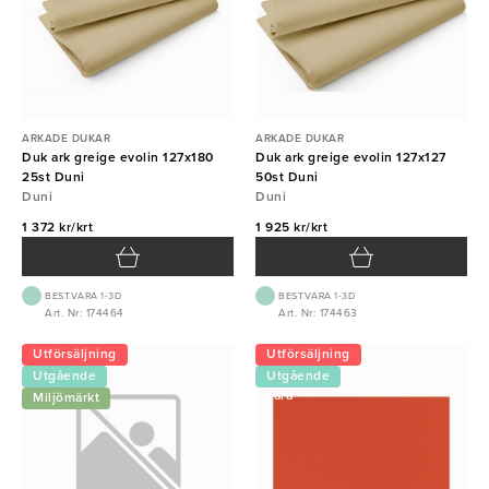
ARKADE DUKAR
ARKADE DUKAR
Duk ark greige evolin 127x180
Duk ark greige evolin 127x127
25st Duni
50st Duni
Duni
Duni
1 372 kr/krt
1 925 kr/krt
BEST.VARA 1-3D
BEST.VARA 1-3D
Art. Nr: 174464
Art. Nr: 174463
Utförsäljning
Utförsäljning
Utgående
Utgående
vara
vara
Miljömärkt