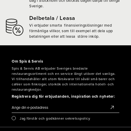
dag i Stockholm och skickas dagen därpå till övriga
Sverige.
Delbetala / Leasa
Vi erbjuder smarta finansieringslösningar med
förmånliga villkor, som till exempel att dela upp
betalningen eller att leasa större inköp.
Om Spis & Servis
Spis & Servis AB erbjuder Sveriges bredaste
restaurangsortiment och en service långt utöver det vanliga.
Vi tillhandahåller allt utom färskvaror till såväl små barer och
caféer som finkrogar, storkök och internationella hotell- och
restaurangkedjor.
Registrera dig för erbjudanden, inspiration och nyheter:
Jag förstår och godkänner sekretsspolicy