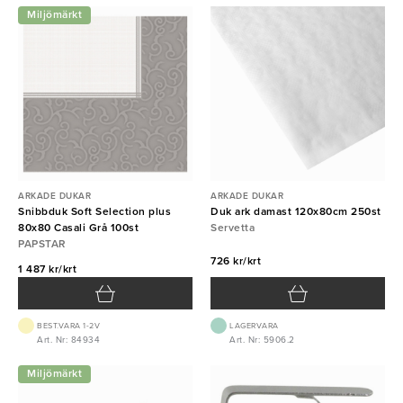
Miljömärkt
ARKADE DUKAR
ARKADE DUKAR
Snibbduk Soft Selection plus
Duk ark damast 120x80cm 250st
80x80 Casali Grå 100st
Servetta
PAPSTAR
726 kr/krt
1 487 kr/krt
BEST.VARA 1-2V
LAGERVARA
Art. Nr: 84934
Art. Nr: 5906.2
Miljömärkt