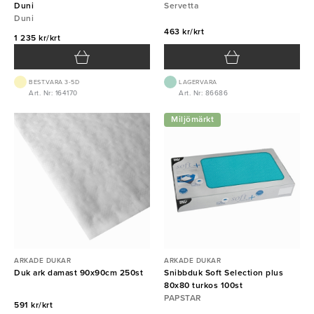
Duni
Servetta
Duni
463 kr/krt
1 235 kr/krt
BEST.VARA 3-5D
LAGERVARA
Art. Nr: 164170
Art. Nr: 86686
Miljömärkt
ARKADE DUKAR
ARKADE DUKAR
Duk ark damast 90x90cm 250st
Snibbduk Soft Selection plus
80x80 turkos 100st
PAPSTAR
591 kr/krt