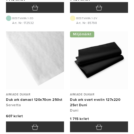
BEST.VARA 1-3D
BEST.VARA 1-2V
Art. Nr: 172532
Art. Nr: 85798
Miljömärkt
ARKADE DUKAR
ARKADE DUKAR
Duk ark damast 120x70cm 250st
Duk ark svart evolin 127x220
Servetta
25st Duni
Duni
607 kr/krt
1 715 kr/krt