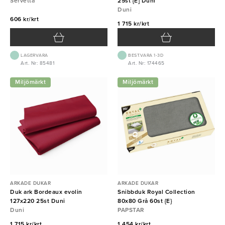
Servetta
25st {E] Duni
Duni
606 kr/krt
1 715 kr/krt
LAGERVARA
BEST.VARA 1-3D
Art. Nr: 85481
Art. Nr: 174465
Miljömärkt
Miljömärkt
ARKADE DUKAR
ARKADE DUKAR
Duk ark Bordeaux evolin
Snibbduk Royal Collection
127x220 25st Duni
80x80 Grå 60st {E}
Duni
PAPSTAR
1 715 kr/krt
1 454 kr/krt