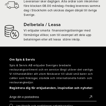
Leveranser sker dagligen. Alla ordrar som inkommer
före klockan 08.00 måndag–fredag levereras samma
dag i Stockholm och skickas dagen därpå till övriga
Sverige.
Delbetala / Leasa
Vi erbjuder smarta finansieringslösningar med
förmånliga villkor, som till exempel att dela upp
betalningen eller att leasa större inköp.
Om Spis & Servis
Spis & Servis AB erbjuder Sveriges bredaste
restaurangsortiment och en service långt utöver det vanliga.
Vi tillhandahåller allt utom färskvaror till såväl små barer och
caféer som finkrogar, storkök och internationella hotell- och
restaurangkedjor.
Registrera dig för erbjudanden, inspiration och nyheter:
Jag förstår och godkänner sekretsspolicy