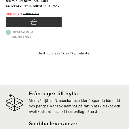
Aluminiumform R2C 58cl
148x124x50mm 600st Plus Pack
900 kr/krt
1 799 kr/krt
UTFÖRSÄLJNING
Art. Nr: 57921
Just nu visas 17 av 17 produkter
Från lager till hylla
Med vår tjänst "Uppackat och klart" spar du både tid
och pengar. Var sak hamnar på rätt plats - diskat och
avetiketterat - och allt emballage återvinns.
Snabba leveranser