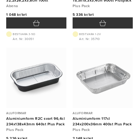
32,2x26,2x3,8cm 100st
15,3x15,3x3,4cm 900st Pluspack
Abena
Plus Pack
1 048 kr/krt
5 336 kr/krt
BEST.VARA 3-5D
BEST.VARA 1-2V
Art. Nr: 30051
Art. Nr: 35710
ALUFORMAR
ALUFORMAR
Aluminiumform R2C svart 96,4cl
Aluminiumform 117cl
234x138x43mm 640st Plus Pack
234x200x36mm 400st Plus Pack
Plus Pack
Plus Pack
5 226 kr/krt
2 148 kr/krt