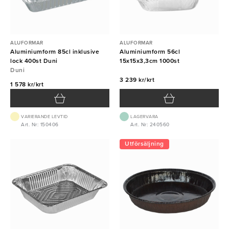
ALUFORMAR
ALUFORMAR
Aluminiumform 85cl inklusive
Aluminiumform 56cl
lock 400st Duni
15x15x3,3cm 1000st
Duni
3 239 kr/krt
1 578 kr/krt
VARIERANDE LEVTID
LAGERVARA
Art. Nr: 150406
Art. Nr: 240560
Utförsäljning