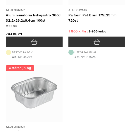
ALUFORMAR
ALUFORMAR
Aluminiumform halvgastro 360cl
Pajform Pet Brun 175x25mm
32,2x26,2x6,4cm 100st
720st
Abena
1 800 kr/krt
3 600 kr/krt
703 kr/krt
BEST.VARA 1-2V
UTFÖRSÄLJNING
Art. Nr: 35706
Art. Nr: 317525
Utförsäljning
ALUFORMAR