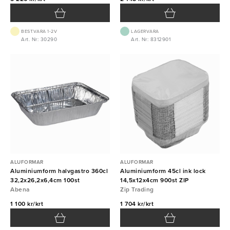
BEST.VARA 1-2V
LAGERVARA
Art. Nr: 30290
Art. Nr: 8312901
ALUFORMAR
ALUFORMAR
Aluminiumform halvgastro 360cl
Aluminiumform 45cl ink lock
32,2x26,2x6,4cm 100st
14,5x12x4cm 900st ZIP
Abena
Zip Trading
1 100 kr/krt
1 704 kr/krt