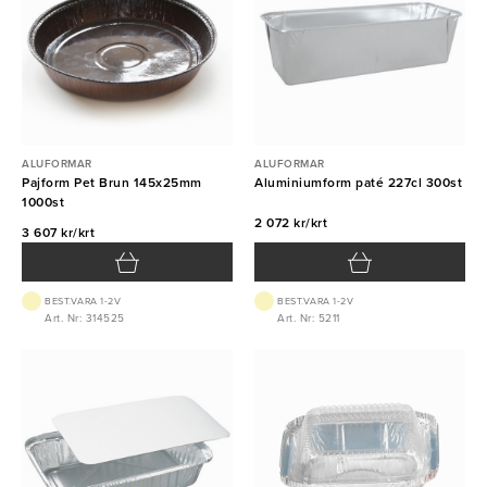
ALUFORMAR
ALUFORMAR
Pajform Pet Brun 145x25mm
Aluminiumform paté 227cl 300st
1000st
2 072 kr/krt
3 607 kr/krt
BEST.VARA 1-2V
BEST.VARA 1-2V
Art. Nr: 314525
Art. Nr: 5211