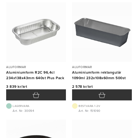
ALUFORMAR
ALUFORMAR
Aluminiumform R2C 96,4cl
Aluminiumform rektangulär
234x138x43mm 640st Plus Pack
1090ml 232x108x60mm 500st
3 839 kr/krt
2 578 kr/krt
LAGERVARA
BEST.VARA 1-2V
Art. Nr: 30094
Art. Nr: 151090