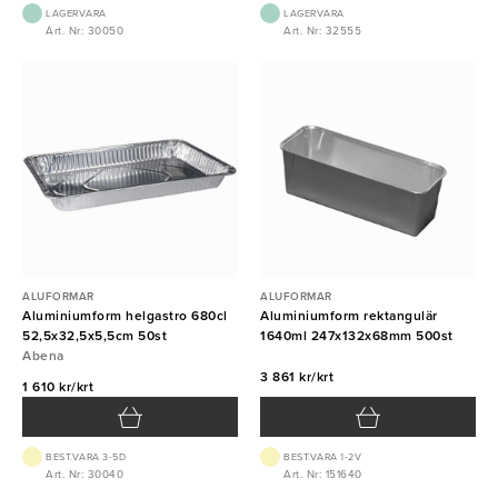
LAGERVARA
LAGERVARA
Art. Nr: 30050
Art. Nr: 32555
ALUFORMAR
ALUFORMAR
Aluminiumform helgastro 680cl
Aluminiumform rektangulär
52,5x32,5x5,5cm 50st
1640ml 247x132x68mm 500st
Abena
3 861 kr/krt
1 610 kr/krt
BEST.VARA 3-5D
BEST.VARA 1-2V
Art. Nr: 30040
Art. Nr: 151640