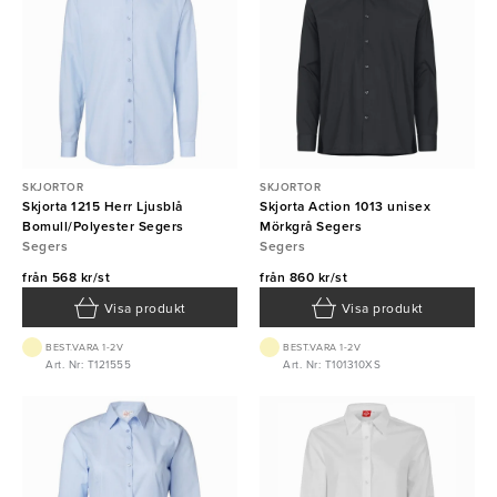
SKJORTOR
SKJORTOR
Skjorta 1215 Herr Ljusblå
Skjorta Action 1013 unisex
Bomull/Polyester Segers
Mörkgrå Segers
Segers
Segers
från
568 kr/st
från
860 kr/st
Visa produkt
Visa produkt
BEST.VARA 1-2V
BEST.VARA 1-2V
Art. Nr: T121555
Art. Nr: T101310XS