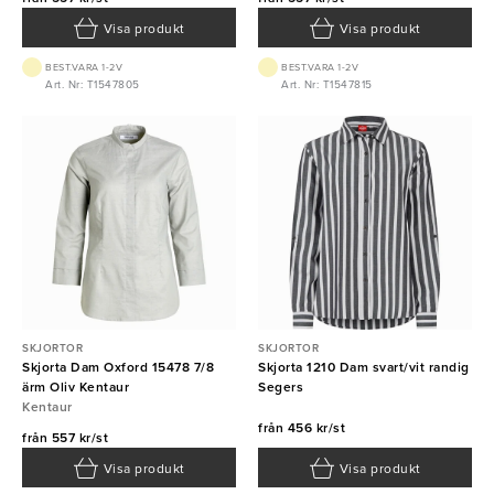
Visa produkt
Visa produkt
BEST.VARA 1-2V
BEST.VARA 1-2V
Art. Nr: T1547805
Art. Nr: T1547815
SKJORTOR
SKJORTOR
Skjorta Dam Oxford 15478 7/8
Skjorta 1210 Dam svart/vit randig
ärm Oliv Kentaur
Segers
Kentaur
från
456 kr/st
från
557 kr/st
Visa produkt
Visa produkt