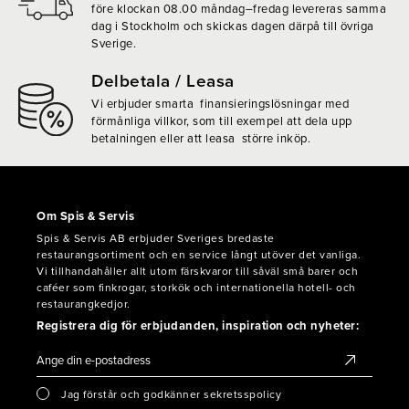
före klockan 08.00 måndag–fredag levereras samma
dag i Stockholm och skickas dagen därpå till övriga
Sverige.
Delbetala / Leasa
Vi erbjuder smarta finansieringslösningar med
förmånliga villkor, som till exempel att dela upp
betalningen eller att leasa större inköp.
Om Spis & Servis
Spis & Servis AB erbjuder Sveriges bredaste
restaurangsortiment och en service långt utöver det vanliga.
Vi tillhandahåller allt utom färskvaror till såväl små barer och
caféer som finkrogar, storkök och internationella hotell- och
restaurangkedjor.
Registrera dig för erbjudanden, inspiration och nyheter:
Jag förstår och godkänner sekretsspolicy