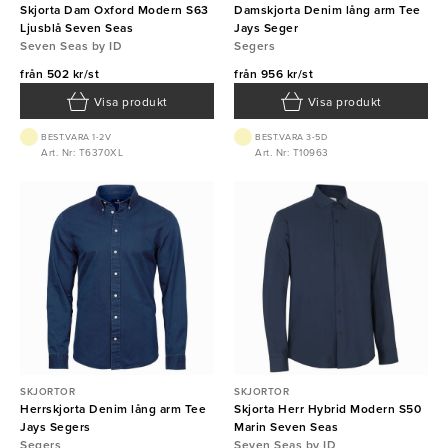
Skjorta Dam Oxford Modern S63
Damskjorta Denim lång arm Tee
Ljusblå Seven Seas
Jays Seger
Seven Seas by ID
Segers
från
502 kr/st
från
956 kr/st
Visa produkt
Visa produkt
BEST.VARA 1-2V
BEST.VARA 3-5D
Art. Nr: T6370XL
Art. Nr: T10963
SKJORTOR
SKJORTOR
Herrskjorta Denim lång arm Tee
Skjorta Herr Hybrid Modern S50
Jays Segers
Marin Seven Seas
Segers
Seven Seas by ID