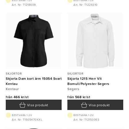
BEST.VARA 1-2V
BEST.VARA 1-2V
Art. Nr: T1218609
Art. Nr: T1226310
SKJORTOR
SKJORTOR
Skjorta Dam kort ärm 15054 Svart
Skjorta 1215 Herr Vit
Kentau
Bomull/Polyester Segers
Kentaur
Segers
från
466 kr/st
från
568 kr/st
Visa produkt
Visa produkt
BEST.VARA 1-2V
BEST.VARA 1-2V
Art. Nr: T1505470XXL
Art. Nr: T12153063