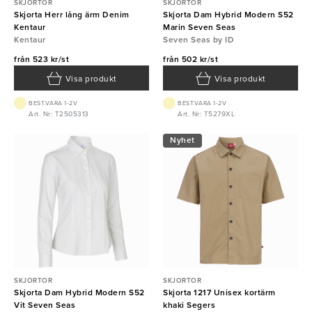
SKJORTOR
SKJORTOR
Skjorta Herr lång ärm Denim
Skjorta Dam Hybrid Modern S52
Kentaur
Marin Seven Seas
Kentaur
Seven Seas by ID
från
523 kr/st
från
502 kr/st
Visa produkt
Visa produkt
BEST.VARA 1-2V
BEST.VARA 1-2V
Art. Nr: T2505313
Art. Nr: T5279XL
Nyhet
SKJORTOR
SKJORTOR
Skjorta Dam Hybrid Modern S52
Skjorta 1217 Unisex kortärm
Vit Seven Seas
khaki Segers