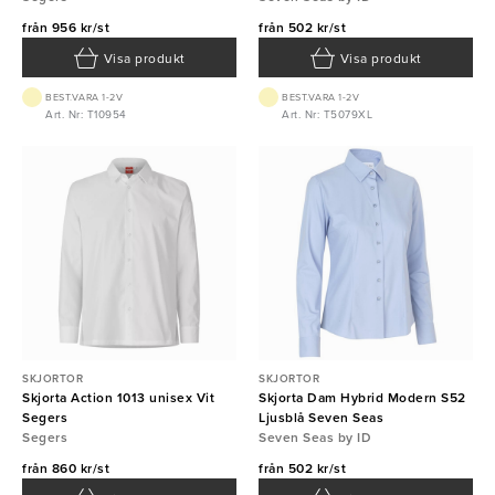
från
956 kr/st
från
502 kr/st
Visa produkt
Visa produkt
BEST.VARA 1-2V
BEST.VARA 1-2V
Art. Nr: T10954
Art. Nr: T5079XL
SKJORTOR
SKJORTOR
Skjorta Action 1013 unisex Vit
Skjorta Dam Hybrid Modern S52
Segers
Ljusblå Seven Seas
Segers
Seven Seas by ID
från
860 kr/st
från
502 kr/st