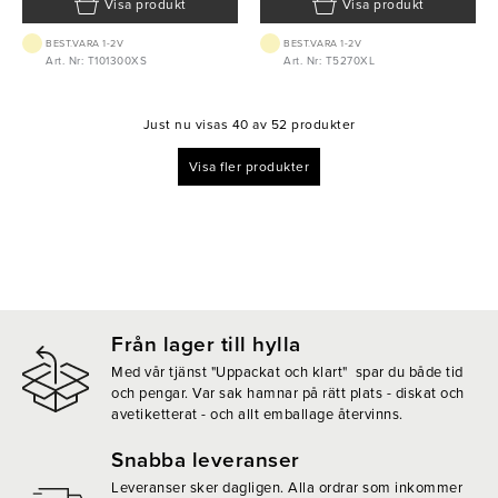
Visa produkt
Visa produkt
BEST.VARA 1-2V
BEST.VARA 1-2V
Art. Nr: T101300XS
Art. Nr: T5270XL
Just nu visas 40 av 52 produkter
Visa fler produkter
Från lager till hylla
Med vår tjänst "Uppackat och klart" spar du både tid
och pengar. Var sak hamnar på rätt plats - diskat och
avetiketterat - och allt emballage återvinns.
Snabba leveranser
Leveranser sker dagligen. Alla ordrar som inkommer