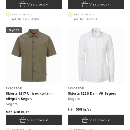
Visa produkt
Visa produkt
BEST.VARA 1-2V
BEST.VARA 1-2V
Art. Nr: T12283065
Art. Nr: T1210154
Nyhet
SKJORTOR
SKJORTOR
Skjorta 1217 Unisex kortärm
Skjorta 1226 Dam Vit Segers
olivgrön Segers
Segers
Segers
från
568 kr/st
från
488 kr/st
Visa produkt
Visa produkt