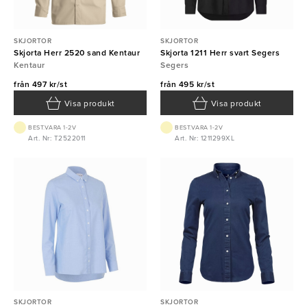
SKJORTOR
SKJORTOR
Skjorta Herr 2520 sand Kentaur
Skjorta 1211 Herr svart Segers
Kentaur
Segers
från
497 kr/st
från
495 kr/st
Visa produkt
Visa produkt
BEST.VARA 1-2V
BEST.VARA 1-2V
Art. Nr: T2522011
Art. Nr: 1211299XL
SKJORTOR
SKJORTOR