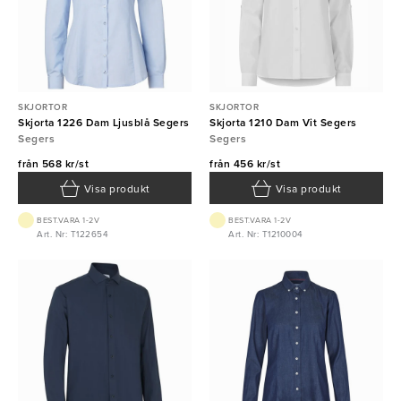
SKJORTOR
SKJORTOR
Skjorta 1226 Dam Ljusblå Segers
Skjorta 1210 Dam Vit Segers
Segers
Segers
från
568 kr/st
från
456 kr/st
Visa produkt
Visa produkt
BEST.VARA 1-2V
BEST.VARA 1-2V
Art. Nr: T122654
Art. Nr: T1210004