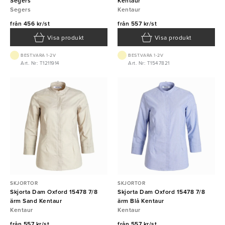
Segers
Kentaur
Segers
Kentaur
från
456 kr/st
från
557 kr/st
Visa produkt
Visa produkt
BEST.VARA 1-2V
BEST.VARA 1-2V
Art. Nr: T1211914
Art. Nr: T1547821
SKJORTOR
SKJORTOR
Skjorta Dam Oxford 15478 7/8
Skjorta Dam Oxford 15478 7/8
ärm Sand Kentaur
ärm Blå Kentaur
Kentaur
Kentaur
från
557 kr/st
från
557 kr/st