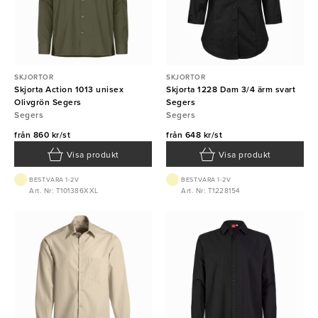
SKJORTOR
SKJORTOR
Skjorta Action 1013 unisex
Skjorta 1228 Dam 3/4 ärm svart
Olivgrön Segers
Segers
Segers
Segers
från
860 kr/st
från
648 kr/st
Visa produkt
Visa produkt
BEST.VARA 1-2V
BEST.VARA 1-2V
Art. Nr: T101386XXL
Art. Nr: T1228154