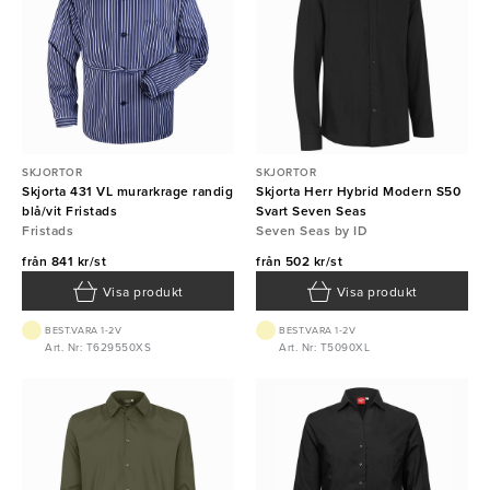
SKJORTOR
SKJORTOR
Skjorta 431 VL murarkrage randig
Skjorta Herr Hybrid Modern S50
blå/vit Fristads
Svart Seven Seas
Fristads
Seven Seas by ID
från
841 kr/st
från
502 kr/st
Visa produkt
Visa produkt
BEST.VARA 1-2V
BEST.VARA 1-2V
Art. Nr: T629550XS
Art. Nr: T5090XL