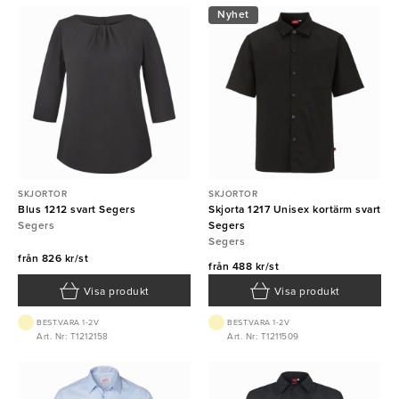
Nyhet
SKJORTOR
SKJORTOR
Blus 1212 svart Segers
Skjorta 1217 Unisex kortärm svart
Segers
Segers
Segers
från
826 kr/st
från
488 kr/st
Visa produkt
Visa produkt
BEST.VARA 1-2V
BEST.VARA 1-2V
Art. Nr: T1212158
Art. Nr: T1211509