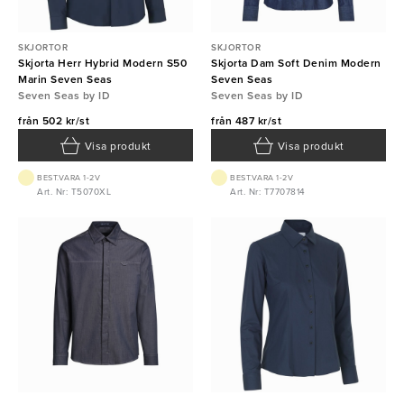
SKJORTOR
SKJORTOR
Skjorta Herr Hybrid Modern S50
Skjorta Dam Soft Denim Modern
Marin Seven Seas
Seven Seas
Seven Seas by ID
Seven Seas by ID
från
502 kr/st
från
487 kr/st
Visa produkt
Visa produkt
BEST.VARA 1-2V
BEST.VARA 1-2V
Art. Nr: T5070XL
Art. Nr: T7707814