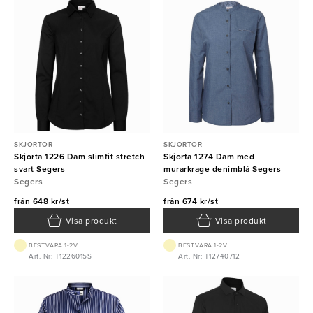
SKJORTOR
SKJORTOR
Skjorta 1226 Dam slimfit stretch
Skjorta 1274 Dam med
svart Segers
murarkrage denimblå Segers
Segers
Segers
från
648 kr/st
från
674 kr/st
Visa produkt
Visa produkt
BEST.VARA 1-2V
BEST.VARA 1-2V
Art. Nr: T1226015S
Art. Nr: T12740712