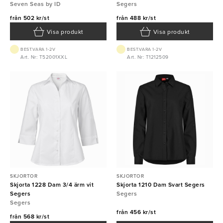
Seven Seas by ID
Segers
från
502 kr/st
från
488 kr/st
Visa produkt
Visa produkt
BEST.VARA 1-2V
BEST.VARA 1-2V
Art. Nr: T52001XXL
Art. Nr: T1212509
SKJORTOR
SKJORTOR
Skjorta 1228 Dam 3/4 ärm vit
Skjorta 1210 Dam Svart Segers
Segers
Segers
Segers
från
456 kr/st
från
568 kr/st