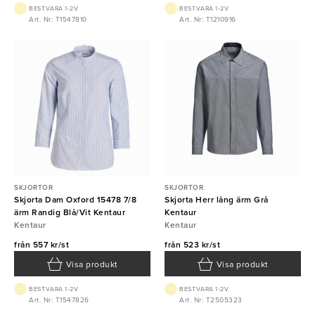
BEST.VARA 1-2V
BEST.VARA 1-2V
Art. Nr: T1547810
Art. Nr: T1210916
SKJORTOR
SKJORTOR
Skjorta Dam Oxford 15478 7/8
Skjorta Herr lång ärm Grå
ärm Randig Blå/Vit Kentaur
Kentaur
Kentaur
Kentaur
från
557 kr/st
från
523 kr/st
Visa produkt
Visa produkt
BEST.VARA 1-2V
BEST.VARA 1-2V
Art. Nr: T1547826
Art. Nr: T2505323