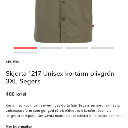
SEGERS
Skjorta 1217 Unisex kortärm olivgrön
3XL Segers
488 kr/st
Kortärmad kock- och serveringsskjorta från Segers en med rak, ledig
unisexpassform som ger god rörelsefrihet och komfort även vid
längre arbetspass. Det vävda materialet är slitstarkt, lättskött och har
god ventilationsförmåga. Skjortan är utvecklad för bred användning
inom restaurang-, hotell- och serviceyrken. Variera din stil enkelt –
Mer information