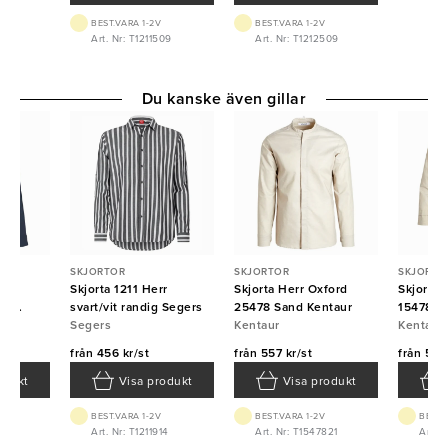
BEST.VARA 1-2V
BEST.VARA 1-2V
Art. Nr: T1211509
Art. Nr: T1212509
Du kanske även gillar
SKJORTOR
SKJORTOR
SKJORTO
brid
Skjorta 1211 Herr
Skjorta Herr Oxford
Skjorta
in
svart/vit randig Segers
25478 Sand Kentaur
15478 7
ID
Segers
Kentaur
Kentaur
Kentaur
från
456 kr/st
från
557 kr/st
från
557 
odukt
Visa produkt
Visa produkt
BEST.VARA 1-2V
BEST.VARA 1-2V
BEST.
XL
Art. Nr: T1211914
Art. Nr: T1547821
Art. 