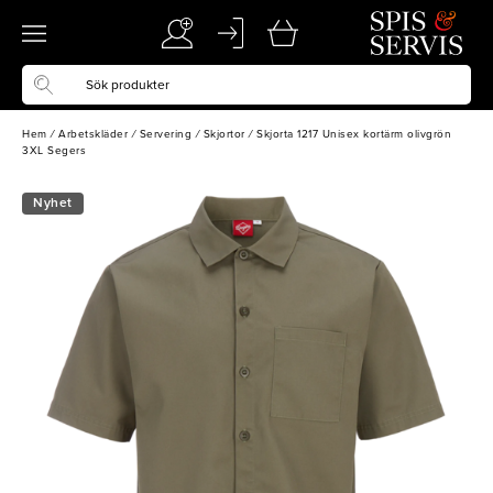
Hem
/
Arbetskläder
/
Servering
/
Skjortor
/
Skjorta 1217 Unisex kortärm olivgrön
3XL Segers
Nyhet