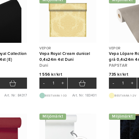
Miljömärkt
Miljömärkt
VEPOR
VEPOR
yal Collection
Vepa Royal Cream dunicel
Vepa Löpare Ro
4st {E}
0,4x24m 4st Duni
grå 0,4x24m 4s
Duni
PAPSTAR
1 556 kr/krt
735 kr/krt
-
+
-
+
Art. Nr: 84317
Art. Nr: 183401
BEST.VARA 1-3D
BEST.VARA 1-2V
Miljömärkt
Miljömärkt