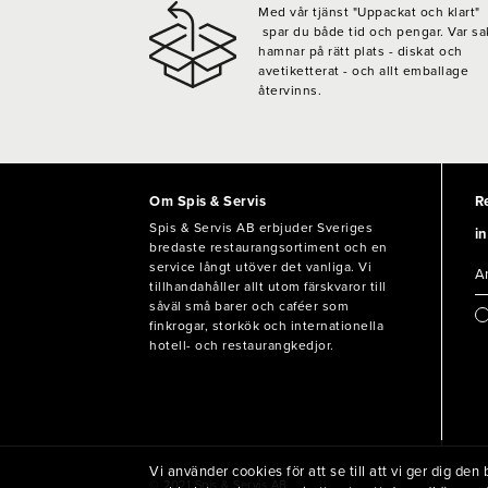
Med vår tjänst "Uppackat och klart"
spar du både tid och pengar. Var sa
hamnar på rätt plats - diskat och
avetiketterat - och allt emballage
återvinns.
Om Spis & Servis
R
Spis & Servis AB erbjuder Sveriges
in
bredaste restaurangsortiment och en
service långt utöver det vanliga. Vi
tillhandahåller allt utom färskvaror till
såväl små barer och caféer som
finkrogar, storkök och internationella
hotell- och restaurangkedjor.
Vi använder cookies för att se till att vi ger dig d
© 2021 Spis & Servis AB