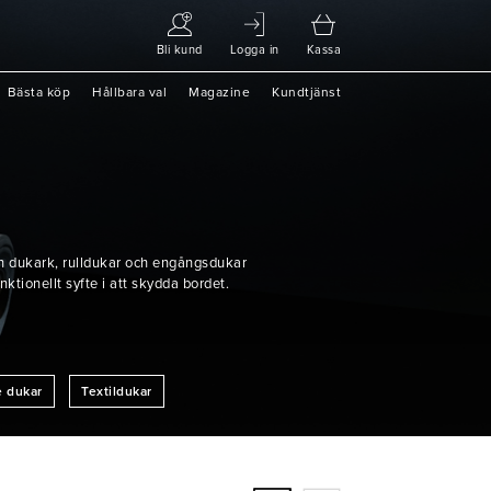
Bli kund
Logga in
Kassa
Bästa köp
Hållbara val
Magazine
Kundtjänst
ån dukark, rulldukar och engångsdukar
ktionellt syfte i att skydda bordet.
e dukar
Textildukar