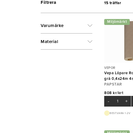
Filtrera
15 träffar
Miljömärkt
Varumärke
Material
VEPOR
Vepa Löpare Ro
grå 0,4x24m 4s
PAPSTAR
808 kr/krt
-
+
BEST.VARA 1-2V