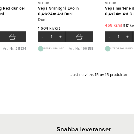
VEPOR
VEPOR
g Red dunicel
Vepa Granitgrå Evolin
Vepa marlene d
ni
0,41x24m 4st Duni
0,4x24m 4st Du
Duni
458 kr/st
917 kr
1 604 kr/krt
-
+
-
+
Art. Nr: 211534
Art. Nr: 166858
BEST.VARA 1-3D
UTFÖRSÄLJNING
Just nu visas 15 av 15 produkter
Snabba leveranser