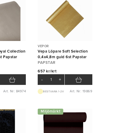
VEPOR
yal Collection
Vepa Löpare Soft Selection
t Papstar
0,4x4,8m guld 6st Papstar
PAPSTAR
657 kr/krt
-
+
Art. Nr: 84974
Art. Nr: 19869
BEST.VARA 1-2V
Miljömärkt