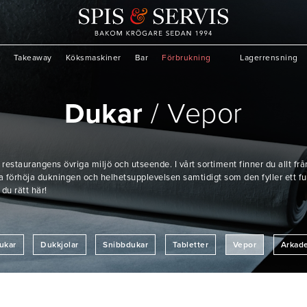
Takeaway
Köksmaskiner
Bar
Förbrukning
Lagerrensning
Dukar
Vepor
estaurangens övriga miljö och utseende. I vårt sortiment finner du allt fr
a förhöja dukningen och helhetsupplevelsen samtidigt som den fyller ett fun
 du rätt här!
ukar
Dukkjolar
Snibbdukar
Tabletter
Vepor
Arkad