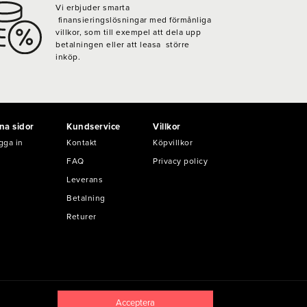
Vi erbjuder smarta
finansieringslösningar med förmånliga
villkor, som till exempel att dela upp
betalningen eller att leasa större
inköp.
na sidor
Kundservice
Villkor
gga in
Kontakt
Köpvillkor
FAQ
Privacy policy
Leverans
Betalning
Returer
Acceptera