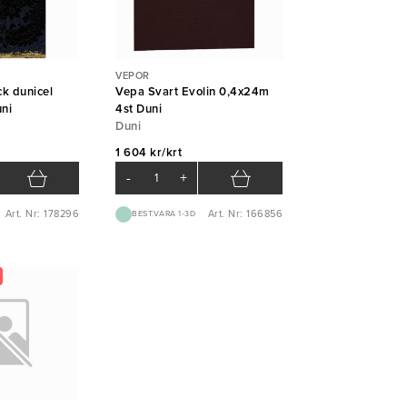
VEPOR
k dunicel
Vepa Svart Evolin 0,4x24m
ni
4st Duni
Duni
1 604 kr/krt
-
+
Art. Nr: 178296
Art. Nr: 166856
BEST.VARA 1-3D