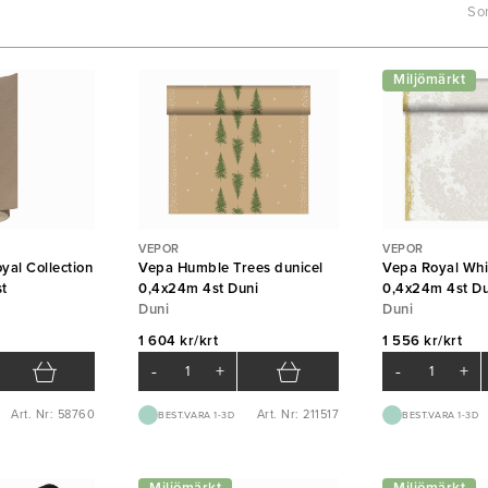
Sor
Miljömärkt
VEPOR
VEPOR
yal Collection
Vepa Humble Trees dunicel
Vepa Royal Whi
t
0,4x24m 4st Duni
0,4x24m 4st Du
Duni
Duni
1 604 kr/krt
1 556 kr/krt
-
+
-
+
Art. Nr: 58760
Art. Nr: 211517
BEST.VARA 1-3D
BEST.VARA 1-3D