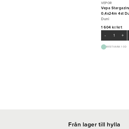
VEPOR
Vepa Stargazin
0,4x24m 4st Du
Duni
1 604 kr/krt
-
+
BEST.VARA 1-3D
Från lager till hylla