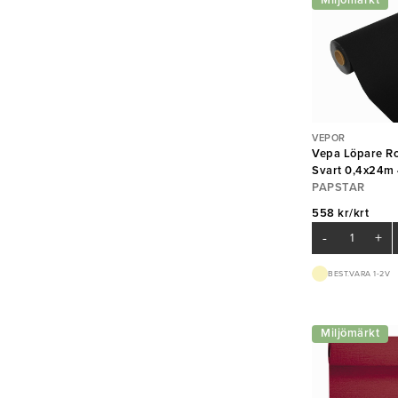
Miljömärkt
VEPOR
Vepa Löpare Ro
Svart 0,4x24m 
PAPSTAR
558 kr/krt
-
+
BEST.VARA 1-2V
Miljömärkt