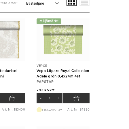
tera efter:
Miljömärkt
VEPOR
te dunicel
Vepa Löpare Royal Collection
ni
Adele grön 0,4x24m 4st
PAPSTAR
793 kr/krt
-
+
Art. Nr: 183400
Art. Nr: 84980
BEST.VARA 1-2V