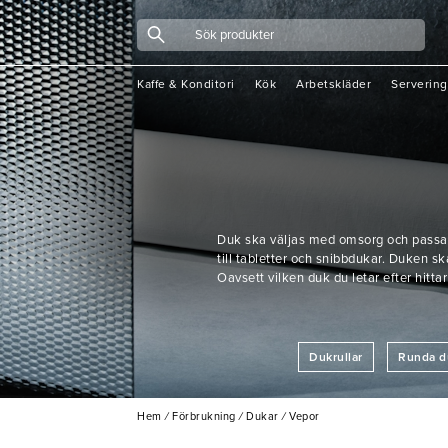
Kaffe & Konditori
Kök
Arbetskläder
Servering
Duk ska väljas med omsorg och passa r
till tabletter och snibbdukar. Duken sk
Oavsett vilken duk du letar efter hittar
Dukrullar
Runda d
Hem
/
Förbrukning
/
Dukar
/
Vepor