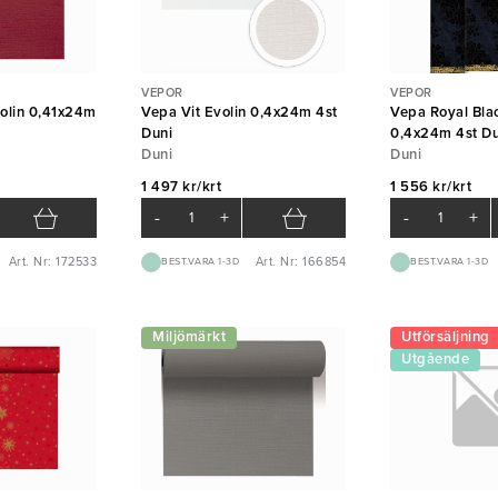
VEPOR
VEPOR
olin 0,41x24m
Vepa Vit Evolin 0,4x24m 4st
Vepa Royal Blac
Duni
0,4x24m 4st Du
Duni
Duni
1 497 kr/krt
1 556 kr/krt
-
+
-
+
Art. Nr: 172533
Art. Nr: 166854
BEST.VARA 1-3D
BEST.VARA 1-3D
Miljömärkt
Utförsäljning
Utgående
vara