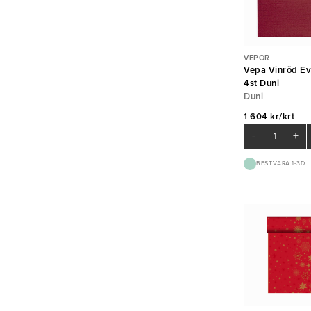
VEPOR
Vepa Vinröd Ev
4st Duni
Duni
1 604 kr/krt
-
+
BEST.VARA 1-3D