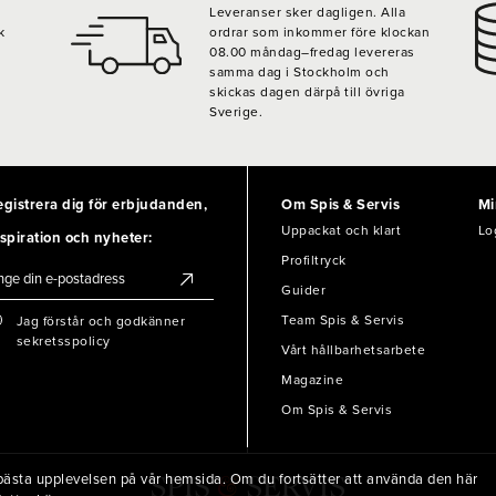
Leveranser sker dagligen. Alla
k
ordrar som inkommer före klockan
08.00 måndag–fredag levereras
samma dag i Stockholm och
skickas dagen därpå till övriga
Sverige.
egistrera dig för erbjudanden,
Om Spis & Servis
Mi
Uppackat och klart
Lo
spiration och nyheter:
Profiltryck
Guider
Team Spis & Servis
Jag förstår och godkänner
sekretsspolicy
Vårt hållbarhetsarbete
Magazine
Om Spis & Servis
en bästa upplevelsen på vår hemsida. Om du fortsätter att använda den här