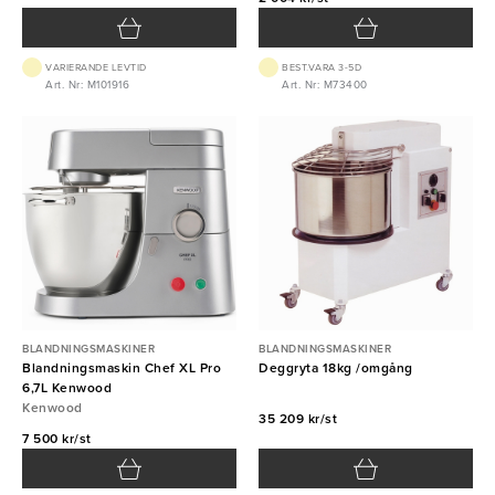
VARIERANDE LEVTID
BEST.VARA 3-5D
Art. Nr: M101916
Art. Nr: M73400
BLANDNINGSMASKINER
BLANDNINGSMASKINER
Blandningsmaskin Chef XL Pro
Deggryta 18kg /omgång
6,7L Kenwood
Kenwood
35 209 kr/st
7 500 kr/st