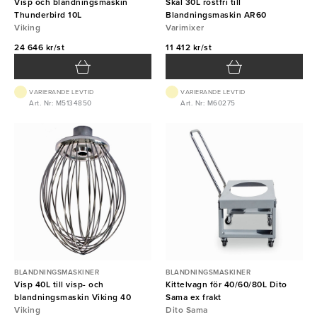
Visp och blandningsmaskin
Skål 30L rostfri till
Thunderbird 10L
Blandningsmaskin AR60
Viking
Varimixer
24 646 kr/st
11 412 kr/st
VARIERANDE LEVTID
VARIERANDE LEVTID
Art. Nr: M5134850
Art. Nr: M60275
BLANDNINGSMASKINER
BLANDNINGSMASKINER
Visp 40L till visp- och
Kittelvagn för 40/60/80L Dito
blandningsmaskin Viking 40
Sama ex frakt
Viking
Dito Sama