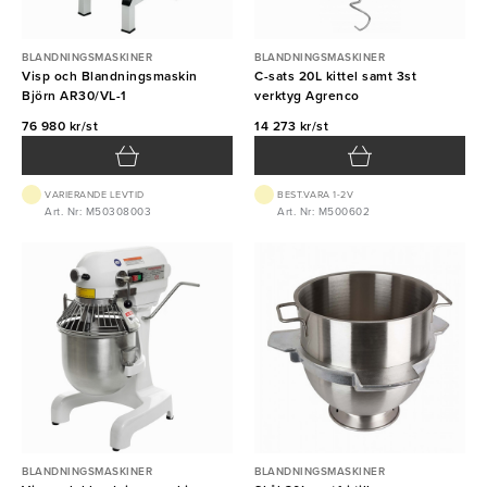
BLANDNINGSMASKINER
BLANDNINGSMASKINER
Visp och Blandningsmaskin
C-sats 20L kittel samt 3st
Björn AR30/VL-1
verktyg Agrenco
76 980 kr/st
14 273 kr/st
VARIERANDE LEVTID
BEST.VARA 1-2V
Art. Nr: M50308003
Art. Nr: M500602
BLANDNINGSMASKINER
BLANDNINGSMASKINER