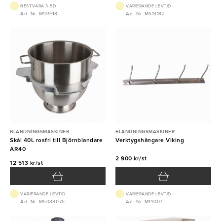
BEST.VARA 3-5D
VARIERANDE LEVTID
Art. Nr: M13998
Art. Nr: M513182
BLANDNINGSMASKINER
BLANDNINGSMASKINER
Skål 40L rosfri till Björnblandare
Verktygshängare Viking
AR40
2 900 kr/st
12 513 kr/st
VARIERANDE LEVTID
VARIERANDE LEVTID
Art. Nr: M5034075
Art. Nr: M14007