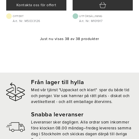
Kontakta oss för offert
OFFERT
UTFÖRSÄLJNING
Art. Nr: M5033126
Art. Nr: M101917
Just nu visas 38 av 38 produkter
Från lager till hylla
Med vår tjänst "Uppackat och klart" spar du både tid
och pengar. Var sak hamnar på rätt plats - diskat och
avetiketterat - och allt emballage återvinns.
Snabba leveranser
Leveranser sker dagligen. Alla ordrar som inkommer
före klockan 08.00 måndag–fredag levereras samma
dag i Stockholm och skickas dagen därpå till övriga