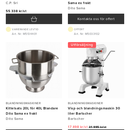
C.P. Srl
Sama ex frakt
Dito Sama
55 338 kr/st
Kontakta oss för offert
VARIERANDE LEVTID
OFFERT
Art. Nr: M5134401
Art. Nr: M5033102
Utförsäljning
BLANDNINGSMASKINER
BLANDNINGSMASKINER
Kittelsats 20L för 40L Blandare
Visp och blandningsmaskin 30
Dito Sama ex frakt
liter Bartscher
Dito Sama
Bartscher
17 498 kr/st
34 995 kr/st