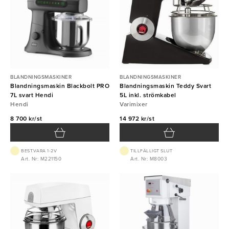
BLANDNINGSMASKINER
BLANDNINGSMASKINER
Blandningsmaskin Blackbolt PRO
Blandningsmaskin Teddy Svart
7L svart Hendi
5L inkl. strömkabel
Hendi
Varimixer
8 700 kr/st
14 972 kr/st
BEST.VARA 1-2V
TILLFÄLLIGT SLUT
Art. Nr: M221150
Art. Nr: M8003