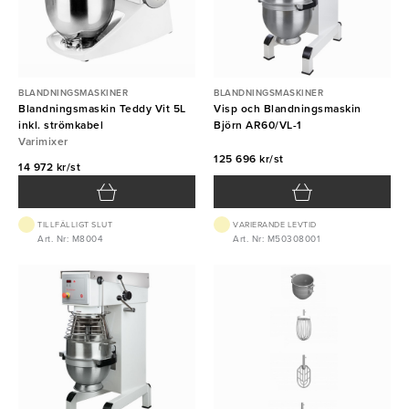
BLANDNINGSMASKINER
BLANDNINGSMASKINER
Blandningsmaskin Teddy Vit 5L
Visp och Blandningsmaskin
inkl. strömkabel
Björn AR60/VL-1
Varimixer
125 696 kr/st
14 972 kr/st
TILLFÄLLIGT SLUT
VARIERANDE LEVTID
Art. Nr: M8004
Art. Nr: M50308001