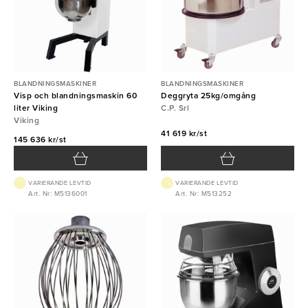
BLANDNINGSMASKINER
BLANDNINGSMASKINER
Visp och blandningsmaskin 60
Deggryta 25kg/omgång
liter Viking
C.P. Srl
Viking
41 619 kr/st
145 636 kr/st
VARIERANDE LEVTID
VARIERANDE LEVTID
Art. Nr: M5136001
Art. Nr: M513252