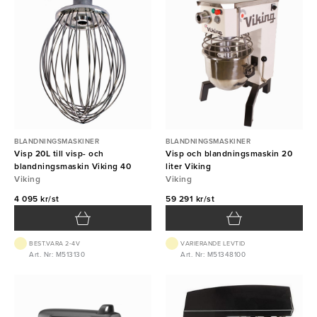
BLANDNINGSMASKINER
BLANDNINGSMASKINER
Visp 20L till visp- och
Visp och blandningsmaskin 20
blandningsmaskin Viking 40
liter Viking
Viking
Viking
4 095 kr/st
59 291 kr/st
BEST.VARA 2-4V
VARIERANDE LEVTID
Art. Nr: M513130
Art. Nr: M51348100