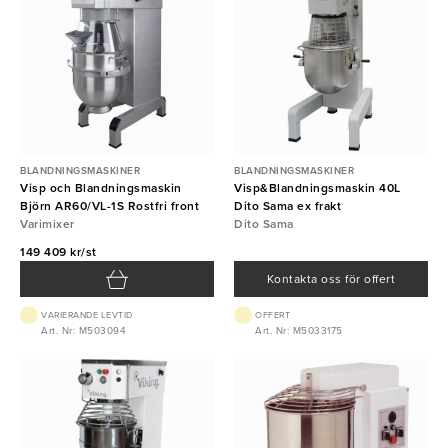
BLANDNINGSMASKINER
BLANDNINGSMASKINER
Visp och Blandningsmaskin
Visp&Blandningsmaskin 40L
Björn AR60/VL-1S Rostfri front
Dito Sama ex frakt
Varimixer
Dito Sama
149 409 kr/st
Kontakta oss för offert
VARIERANDE LEVTID
OFFERT
Art. Nr: M503094
Art. Nr: M5033175