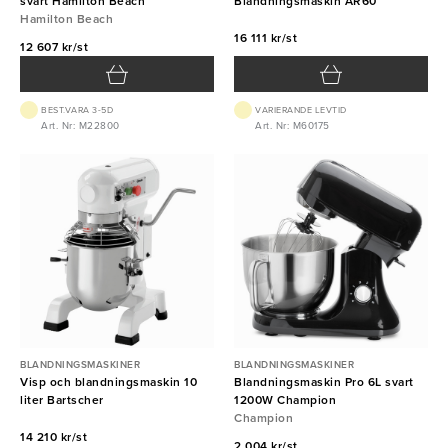
svart Hamilton Beach
Blandningsmaskin AR60
Hamilton Beach
16 111 kr/st
12 607 kr/st
BEST.VARA 3-5D
VARIERANDE LEVTID
Art. Nr: M22800
Art. Nr: M60175
BLANDNINGSMASKINER
BLANDNINGSMASKINER
Visp och blandningsmaskin 10
Blandningsmaskin Pro 6L svart
liter Bartscher
1200W Champion
Champion
14 210 kr/st
2 004 kr/st