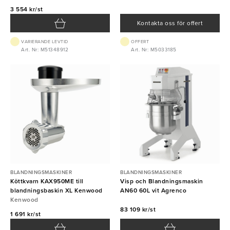
3 554 kr/st
Kontakta oss för offert
VARIERANDE LEVTID
OFFERT
Art. Nr: M51348912
Art. Nr: M5033185
BLANDNINGSMASKINER
BLANDNINGSMASKINER
Köttkvarn KAX950ME till
Visp och Blandningsmaskin
blandningsbaskin XL Kenwood
AN60 60L vit Agrenco
Kenwood
83 109 kr/st
1 691 kr/st