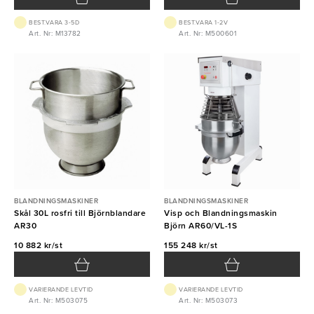
BEST.VARA 3-5D
BEST.VARA 1-2V
Art. Nr: M13782
Art. Nr: M500601
BLANDNINGSMASKINER
BLANDNINGSMASKINER
Skål 30L rosfri till Björnblandare
Visp och Blandningsmaskin
AR30
Björn AR60/VL-1S
10 882 kr/st
155 248 kr/st
VARIERANDE LEVTID
VARIERANDE LEVTID
Art. Nr: M503075
Art. Nr: M503073