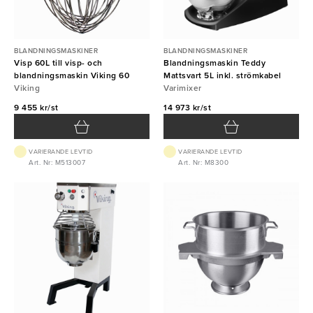
BLANDNINGSMASKINER
BLANDNINGSMASKINER
Visp 60L till visp- och
Blandningsmaskin Teddy
blandningsmaskin Viking 60
Mattsvart 5L inkl. strömkabel
Viking
Varimixer
9 455 kr/st
14 973 kr/st
VARIERANDE LEVTID
VARIERANDE LEVTID
Art. Nr: M513007
Art. Nr: M8300