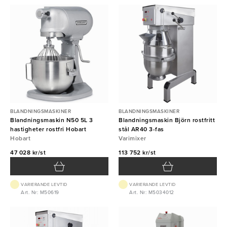
BLANDNINGSMASKINER
BLANDNINGSMASKINER
Blandningsmaskin N50 5L 3
Blandningsmaskin Björn rostfritt
hastigheter rostfri Hobart
stål AR40 3-fas
Hobart
Varimixer
47 028 kr/st
113 752 kr/st
VARIERANDE LEVTID
VARIERANDE LEVTID
Art. Nr: M50619
Art. Nr: M5034012