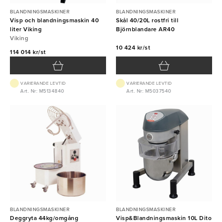
BLANDNINGSMASKINER
BLANDNINGSMASKINER
Visp och blandningsmaskin 40
Skål 40/20L rostfri till
liter Viking
Björnblandare AR40
Viking
10 424 kr/st
114 014 kr/st
VARIERANDE LEVTID
VARIERANDE LEVTID
Art. Nr: M5134840
Art. Nr: M5037540
BLANDNINGSMASKINER
BLANDNINGSMASKINER
Deggryta 44kg/omgång
Visp&Blandningsmaskin 10L Dito