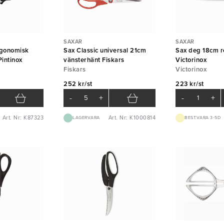
SAXAR
SAXAR
rgonomisk
Sax Classic universal 21cm
Sax deg 18cm ro
intinox
vänsterhänt Fiskars
Victorinox
Fiskars
Victorinox
252 kr/st
223 kr/st
-
+
-
+
Art. Nr: K87323
Art. Nr: K1000814
LAGERVARA
BEST.VARA 3-5D