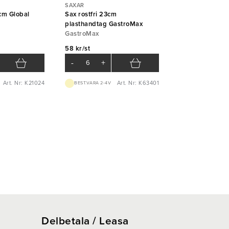
SAXAR
cm Global
Sax rostfri 23cm
plasthandtag GastroMax
GastroMax
58 kr/st
-
+
Art. Nr: K21024
Art. Nr: K63401
BEST.VARA 2-4V
Delbetala / Leasa