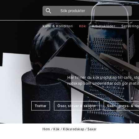
Kaffe & Konditori
Kök
Arbetskläder
Servering
Här finner du köksredskap till café, s
redskap som underlättar och gör matlagn
Trattar
Ösor, slevar & skopor
Skär-, press- & r
Grillskrapor & borstar
Glass-& mosskopor
Tänger & pin
Hem
/
Kök
/
Köksredskap
/
Saxar