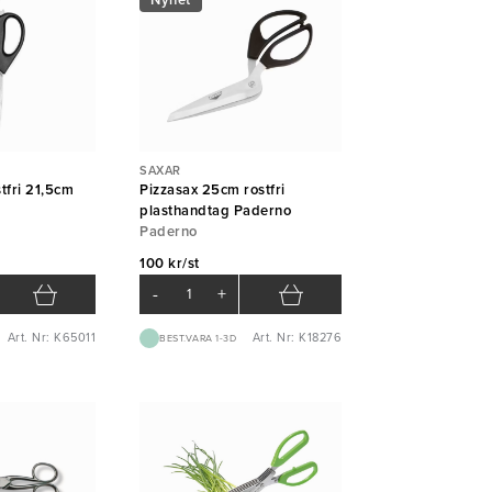
Nyhet
SAXAR
tfri 21,5cm
Pizzasax 25cm rostfri
plasthandtag Paderno
Paderno
100 kr/st
-
+
Art. Nr: K65011
Art. Nr: K18276
BEST.VARA 1-3D