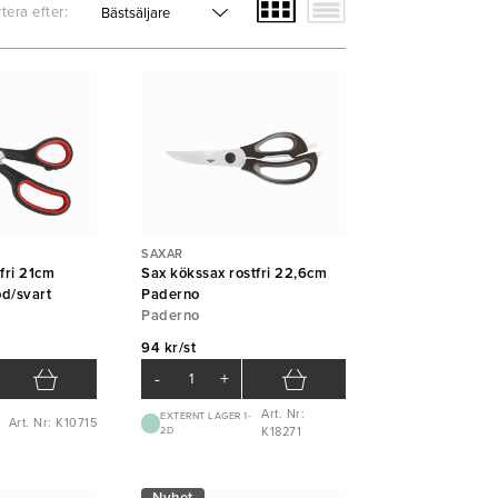
tera efter:
SAXAR
tfri 21cm
Sax kökssax rostfri 22,6cm
öd/svart
Paderno
Paderno
94 kr/st
-
+
Art. Nr:
EXTERNT LAGER 1-
Art. Nr: K10715
2D
K18271