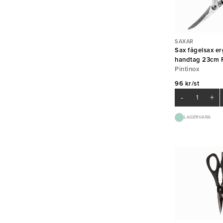
SAXAR
Sax fågelsax e
handtag 23cm P
Pintinox
96 kr/st
-
+
LAGERVARA