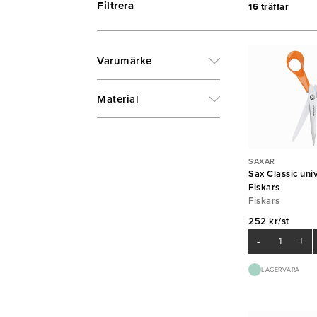
Filtrera
16 träffar
Varumärke
Material
SAXAR
Sax Classic uni
Fiskars
Fiskars
252 kr/st
-
+
LAGERVARA