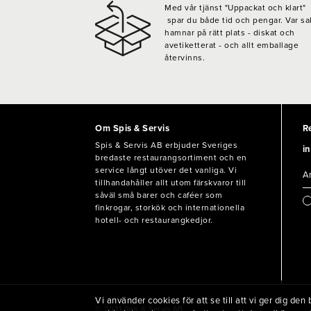
Med vår tjänst "Uppackat och klart"
spar du både tid och pengar. Var sa
hamnar på rätt plats - diskat och
avetiketterat - och allt emballage
återvinns.
Om Spis & Servis
R
Spis & Servis AB erbjuder Sveriges
in
bredaste restaurangsortiment och en
service långt utöver det vanliga. Vi
tillhandahåller allt utom färskvaror till
såväl små barer och caféer som
finkrogar, storkök och internationella
hotell- och restaurangkedjor.
Vi använder cookies för att se till att vi ger dig d
© 2021 Spis & Servis AB