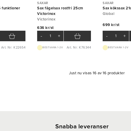
SAXAR
SAXAR
 funktioner
Sax fågelsax rostfri 25cm
Sax kökssax 21
Victorinox
Global
Victorinox
699 kr/st
636 kr/st
-
+
-
+
Art. Nr: K22654
Art. Nr: K76344
BEST.VARA 1-2V
BEST.VARA 1-2V
Just nu visas 16 av 16 produkter
Snabba leveranser