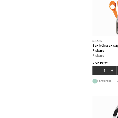
SAXAR
Sax kökssax s
Fiskars
Fiskars
252 kr/st
-
+
LAGERVARA