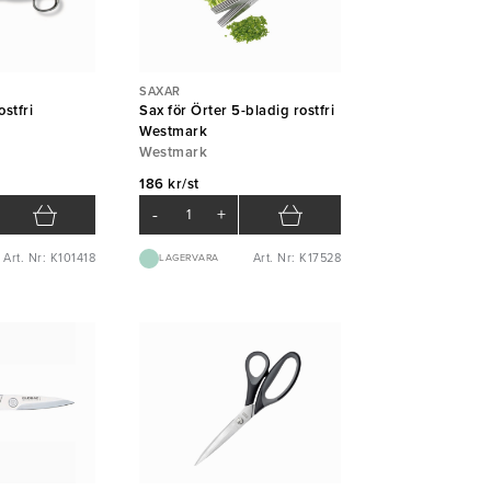
SAXAR
stfri
Sax för Örter 5-bladig rostfri
Westmark
Westmark
186 kr/st
-
+
Art. Nr: K101418
Art. Nr: K17528
LAGERVARA