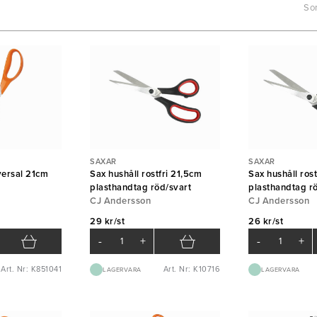
Sor
SAXAR
SAXAR
versal 21cm
Sax hushåll rostfri 21,5cm
Sax hushåll ros
plasthandtag röd/svart
plasthandtag r
CJ Andersson
CJ Andersson
29 kr/st
26 kr/st
-
+
-
+
Art. Nr: K851041
Art. Nr: K10716
LAGERVARA
LAGERVARA