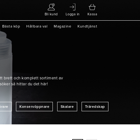
Bli kund
Logga in
Kassa
Bästa köp
Hållbara val
Magazine
Kundtjänst
tt brett och komplett sortiment av
söker så hittar du det här!
örare
Konservöppnare
Skalare
Träredskap
ressingflaskor
Hinkar & Bunkar
Rostfria Brickor & Galler