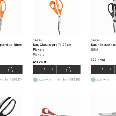
SAXAR
SAXAR
ågtandad 18cm
Sax Classic proffs 24cm
Sax kökssax ros
Fiskars
BBM
Fiskars
122 kr/st
411 kr/st
-
+
-
+
Art. Nr: K859874
Art. Nr: K859853
LAGERVARA
LAGERVARA