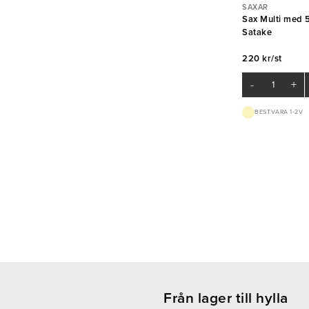
SAXAR
Sax Multi med 5
Satake
220 kr/st
-
+
BEST.VARA 1-2V
Från lager till hylla