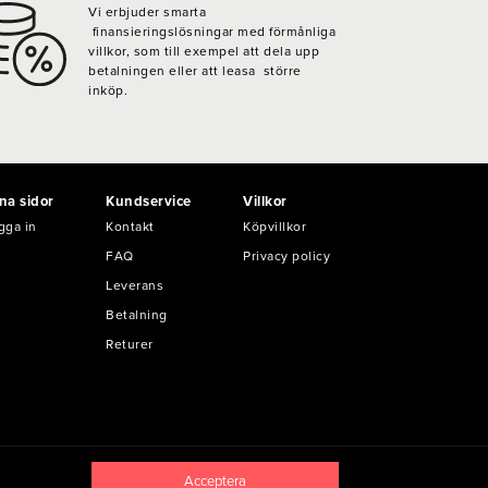
Vi erbjuder smarta
finansieringslösningar med förmånliga
villkor, som till exempel att dela upp
betalningen eller att leasa större
inköp.
na sidor
Kundservice
Villkor
gga in
Kontakt
Köpvillkor
FAQ
Privacy policy
Leverans
Betalning
Returer
Acceptera