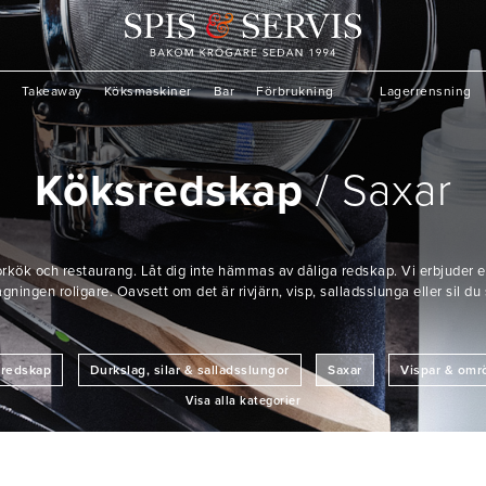
Takeaway
Köksmaskiner
Bar
Förbrukning
Lagerrensning
Köksredskap
Saxar
torkök och restaurang. Låt dig inte hämmas av dåliga redskap. Vi erbjuder e
ingen roligare. Oavsett om det är rivjärn, visp, salladsslunga eller sil du 
ivredskap
Durkslag, silar & salladsslungor
Saxar
Vispar & omr
Visa alla kategorier
cetter
Stekspadar
Legymverktyg
Köksmått
Ströare & d
Pizzautrustning
Övrigt