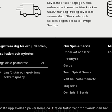
Leveranser sker dagligen. Alla
k
ordrar som inkommer före klockan
08.00 måndag–fredag levereras
samma dag i Stockholm och
skickas dagen därpå till övriga
Sverige.
egistrera dig för erbjudanden,
Om Spis & Servis
Mi
Uppackat och klart
Lo
spiration och nyheter:
Profiltryck
Guider
Team Spis & Servis
Jag förstår och godkänner
sekretsspolicy
Vårt hållbarhetsarbete
Magazine
Om Spis & Servis
en bästa upplevelsen på vår hemsida. Om du fortsätter att använda den här