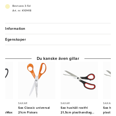
- Stabil och slitstark konstruktion
Best.vara 3-5d
Art. nr: K101418
Information
Egenskaper
Du kanske även gillar
SAXAR
SAXAR
SAXAR
m
Sax Classic universal
Sax hushåll rostfri
Sax hush
astroMax
21cm Fiskars
21,5cm plasthandtag
plasthan