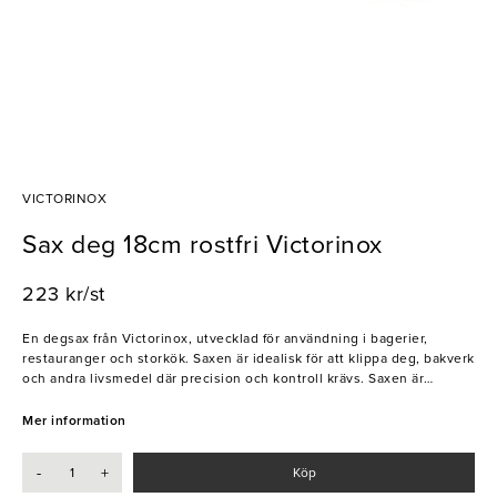
VICTORINOX
Sax deg 18cm rostfri Victorinox
223 kr/st
En degsax från Victorinox, utvecklad för användning i bagerier,
restauranger och storkök. Saxen är idealisk för att klippa deg, bakverk
och andra livsmedel där precision och kontroll krävs. Saxen är
tillverkad i rostfritt stål och har en robust konstruktion som ger god
hållbarhet vid daglig användning.
Mer information
- Tillverkad i rostfritt stål
-
+
Köp
- Lämplig för deg och bakning