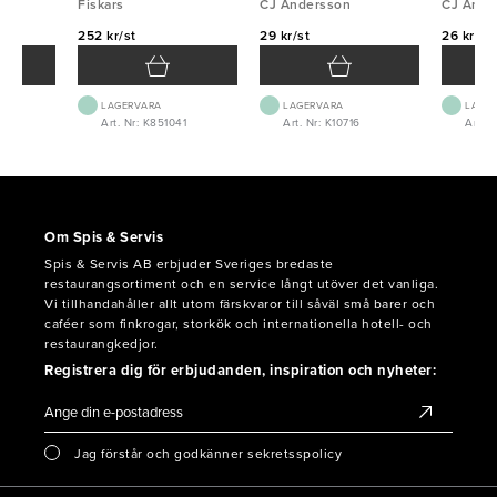
Fiskars
röd/svart
CJ Andersson
CJ Ande
252 kr/st
29 kr/st
26 kr/st
LAGERVARA
LAGERVARA
LAGE
1
Art. Nr: K851041
Art. Nr: K10716
Art. N
Om Spis & Servis
Spis & Servis AB erbjuder Sveriges bredaste
restaurangsortiment och en service långt utöver det vanliga.
Vi tillhandahåller allt utom färskvaror till såväl små barer och
caféer som finkrogar, storkök och internationella hotell- och
restaurangkedjor.
Registrera dig för erbjudanden, inspiration och nyheter:
Jag förstår och godkänner sekretsspolicy