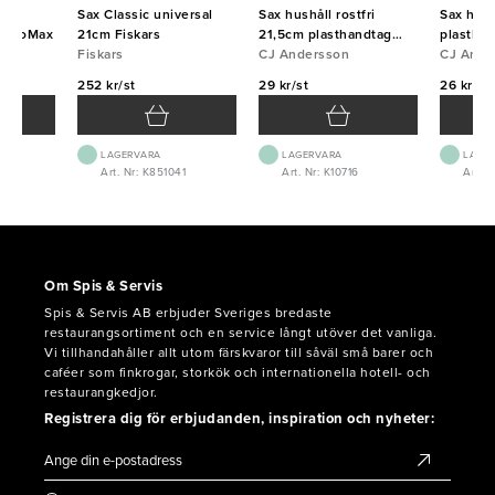
m
Sax Classic universal
Sax hushåll rostfri
Sax hush
astroMax
21cm Fiskars
21,5cm plasthandtag
plasthan
Fiskars
röd/svart
CJ Andersson
CJ Ande
252 kr/st
29 kr/st
26 kr/st
LAGERVARA
LAGERVARA
LAGE
1
Art. Nr: K851041
Art. Nr: K10716
Art. N
Om Spis & Servis
Spis & Servis AB erbjuder Sveriges bredaste
restaurangsortiment och en service långt utöver det vanliga.
Vi tillhandahåller allt utom färskvaror till såväl små barer och
caféer som finkrogar, storkök och internationella hotell- och
restaurangkedjor.
Registrera dig för erbjudanden, inspiration och nyheter: