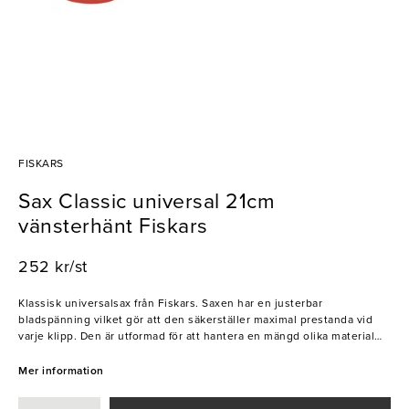
FISKARS
Sax Classic universal 21cm
vänsterhänt Fiskars
252 kr/st
Klassisk universalsax från Fiskars. Saxen har en justerbar
bladspänning vilket gör att den säkerställer maximal prestanda vid
varje klipp. Den är utformad för att hantera en mängd olika material
och är särskilt anpassad för vänsterhänta.
Mer information
- Hårdhet: HRC 57
- Tål maskindisk