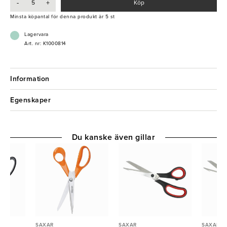
-
+
Köp
- Vänsterhänt
Minsta köpantal för denna produkt är 5 st
Lagervara
Art. nr: K1000814
Information
Egenskaper
Du kanske även gillar
SAXAR
SAXAR
SAXAR