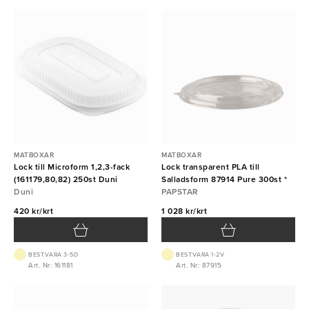
MATBOXAR
MATBOXAR
Lock till Microform 1,2,3-fack
Lock transparent PLA till
(161179,80,82) 250st Duni
Salladsform 87914 Pure 300st *
Duni
PAPSTAR
420 kr/krt
1 028 kr/krt
BEST.VARA 3-5D
BEST.VARA 1-2V
Art. Nr: 161181
Art. Nr: 87915