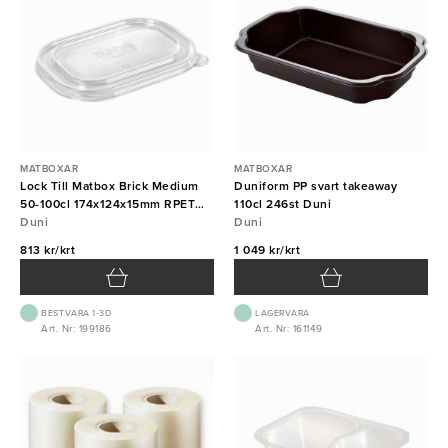
MATBOXAR
MATBOXAR
Lock Till Matbox Brick Medium
Duniform PP svart takeaway
50-100cl 174x124x15mm RPET
110cl 246st Duni
300st DUNI
Duni
Duni
813 kr/krt
1 049 kr/krt
BEST.VARA 1-3D
LAGERVARA
Art. Nr: 199186
Art. Nr: 161149