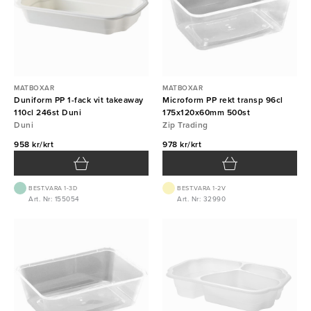
MATBOXAR
MATBOXAR
Duniform PP 1-fack vit takeaway
Microform PP rekt transp 96cl
110cl 246st Duni
175x120x60mm 500st
Duni
Zip Trading
958 kr/krt
978 kr/krt
BEST.VARA 1-3D
BEST.VARA 1-2V
Art. Nr: 155054
Art. Nr: 32990