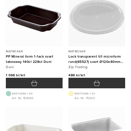
MATBOXAR
MATBOXAR
PP Mineral form 1-fack svart
Lock transparent till microform
takeaway 140cl 228st Duni
rund(65527) svart Ø120x40mm
Duni
500st
Zip Trading
1 066 kr/krt
486 kr/krt
BEST.VARA 1-3D
BEST.VARA 1-2V
Art. Nr: 154063
Art. Nr: 75525