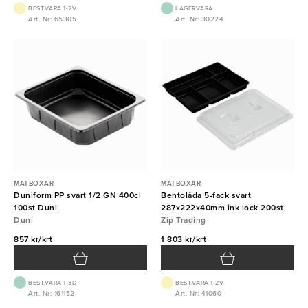
BEST.VARA 1-2V
LAGERVARA
Art. Nr: 65305
Art. Nr: 30224
MATBOXAR
MATBOXAR
Duniform PP svart 1/2 GN 400cl
Bentolåda 5-fack svart
100st Duni
287x222x40mm ink lock 200st
Duni
Zip Trading
857 kr/krt
1 803 kr/krt
BEST.VARA 1-3D
BEST.VARA 1-2V
Art. Nr: 161152
Art. Nr: 41060