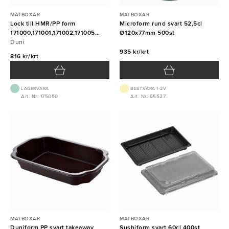
MATBOXAR
MATBOXAR
Lock till HMR/PP form
Microform rund svart 52,5cl
171000,171001,171002,171005
Ø120x77mm 500st
312st Duni
Duni
935 kr/krt
816 kr/krt
LAGERVARA
BEST.VARA 1-2V
Art. Nr: 175050
Art. Nr: 65527
MATBOXAR
MATBOXAR
Duniform PP svart takeaway
Sushiform svart 60cl 400st