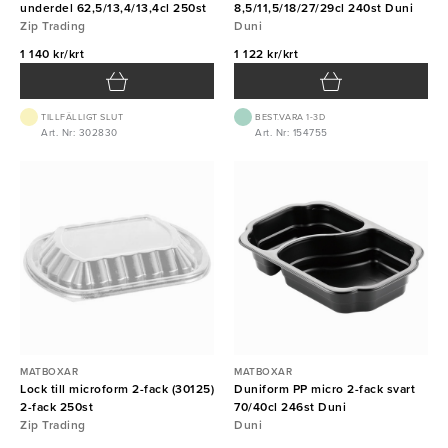
underdel 62,5/13,4/13,4cl 250st
8,5/11,5/18/27/29cl 240st Duni
Zip Trading
Duni
1 140 kr/krt
1 122 kr/krt
TILLFÄLLIGT SLUT
BEST.VARA 1-3D
Art. Nr: 302830
Art. Nr: 154755
MATBOXAR
MATBOXAR
Lock till microform 2-fack (30125)
Duniform PP micro 2-fack svart
2-fack 250st
70/40cl 246st Duni
Zip Trading
Duni