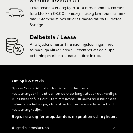
Snabba leveranser
Leveranser sker dagligen. Alla ordrar som inkommer
före klockan 08.00 måndag–fredag levereras samma
dag i Stockholm och skickas dagen därpå till övriga
Sverige.
Delbetala / Leasa
Vi erbjuder smarta finansieringslösningar med
förmånliga villkor, som till exempel att dela upp
betalningen eller att leasa större inköp.
Om Spis & Servis
Spis & Servis AB erbjuder Sveriges bredaste
restaurangsortiment och en service långt utöver det vanliga.
Vi tillhandahåller allt utom färskvaror till såväl små barer och
caféer som finkrogar, storkök och internationella hotell- och
restaurangkedjor.
Registrera dig för erbjudanden, inspiration och nyheter: