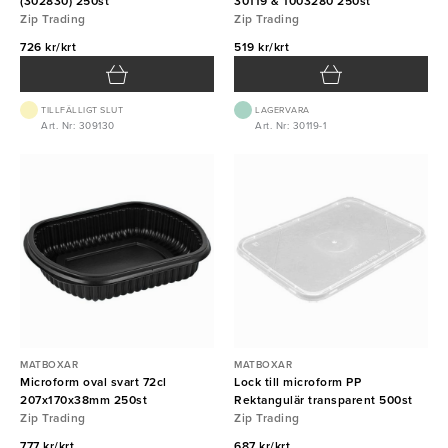
(302830) 250st
30119 & 1003280 250st
Zip Trading
Zip Trading
726 kr/krt
519 kr/krt
TILLFÄLLIGT SLUT
LAGERVARA
Art. Nr: 309130
Art. Nr: 30119-1
MATBOXAR
MATBOXAR
Microform oval svart 72cl
Lock till microform PP
207x170x38mm 250st
Rektangulär transparent 500st
Zip Trading
Zip Trading
777 kr/krt
687 kr/krt