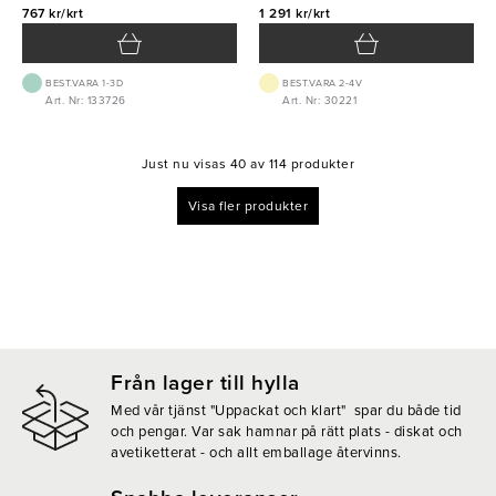
767 kr/krt
1 291 kr/krt
BEST.VARA 1-3D
BEST.VARA 2-4V
Art. Nr: 133726
Art. Nr: 30221
Just nu visas 40 av 114 produkter
Visa fler produkter
Från lager till hylla
Med vår tjänst "Uppackat och klart" spar du både tid
och pengar. Var sak hamnar på rätt plats - diskat och
avetiketterat - och allt emballage återvinns.