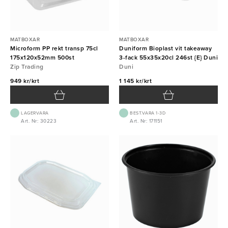
MATBOXAR
MATBOXAR
Microform PP rekt transp 75cl
Duniform Bioplast vit takeaway
175x120x52mm 500st
3-fack 55x35x20cl 246st {E} Duni
Zip Trading
Duni
949 kr/krt
1 145 kr/krt
LAGERVARA
BEST.VARA 1-3D
Art. Nr: 30223
Art. Nr: 171151