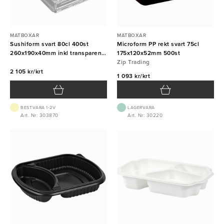
MATBOXAR
MATBOXAR
Sushiform svart 80cl 400st
Microform PP rekt svart 75cl
260x190x40mm inkl transparent
175x120x52mm 500st
lock
Zip Trading
2 105 kr/krt
1 093 kr/krt
BEST.VARA 1-2V
LAGERVARA
Art. Nr: 303870
Art. Nr: 30220