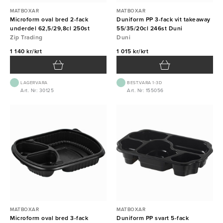
MATBOXAR
MATBOXAR
Microform oval bred 2-fack
Duniform PP 3-fack vit takeaway
underdel 62,5/29,8cl 250st
55/35/20cl 246st Duni
Zip Trading
Duni
1 140 kr/krt
1 015 kr/krt
LAGERVARA
BEST.VARA 1-3D
Art. Nr: 30125
Art. Nr: 155056
MATBOXAR
MATBOXAR
Microform oval bred 3-fack
Duniform PP svart 5-fack