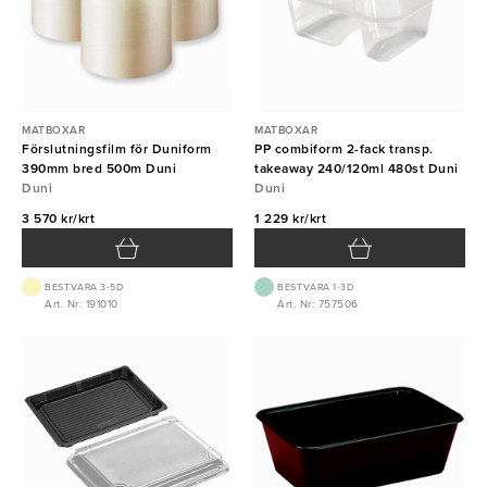
MATBOXAR
MATBOXAR
Förslutningsfilm för Duniform
PP combiform 2-fack transp.
390mm bred 500m Duni
takeaway 240/120ml 480st Duni
Duni
Duni
3 570 kr/krt
1 229 kr/krt
BEST.VARA 3-5D
BEST.VARA 1-3D
Art. Nr: 191010
Art. Nr: 757506