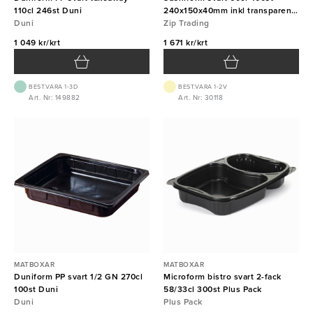
110cl 246st Duni
240x150x40mm inkl transparent
Duni
lock
Zip Trading
1 049 kr/krt
1 671 kr/krt
BEST.VARA 1-3D
BEST.VARA 1-2V
Art. Nr: 149882
Art. Nr: 30118
MATBOXAR
MATBOXAR
Duniform PP svart 1/2 GN 270cl
Microform bistro svart 2-fack
100st Duni
58/33cl 300st Plus Pack
Duni
Plus Pack