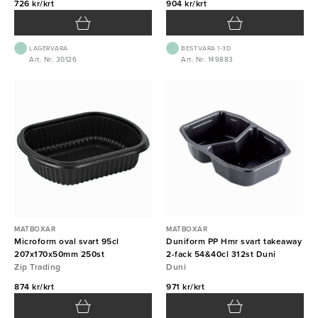
726 kr/krt
904 kr/krt
LAGERVARA
BEST.VARA 1-3D
Art. Nr: 30126
Art. Nr: 149883
MATBOXAR
MATBOXAR
Microform oval svart 95cl
Duniform PP Hmr svart takeaway
207x170x50mm 250st
2-fack 54&40cl 312st Duni
Zip Trading
Duni
874 kr/krt
971 kr/krt