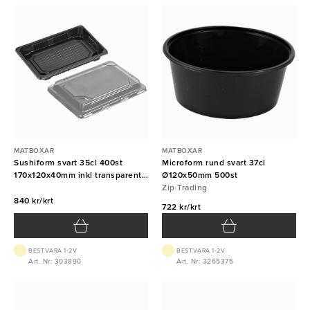
MATBOXAR
MATBOXAR
Sushiform svart 35cl 400st
Microform rund svart 37cl
170x120x40mm inkl transparent
Ø120x50mm 500st
lock
Zip Trading
840 kr/krt
722 kr/krt
BEST.VARA 1-2V
BEST.VARA 1-2V
Art. Nr: 303890
Art. Nr: 3265375