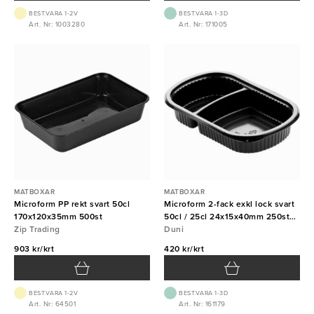
BEST.VARA 1-2V
BEST.VARA 1-3D
Art. Nr: 1003280
Art. Nr: 171005
MATBOXAR
MATBOXAR
Microform PP rekt svart 50cl
Microform 2-fack exkl lock svart
170x120x35mm 500st
50cl / 25cl 24x15x40mm 250st
Zip Trading
Duni
Duni
903 kr/krt
420 kr/krt
BEST.VARA 1-2V
BEST.VARA 1-3D
Art. Nr: 64501
Art. Nr: 161179