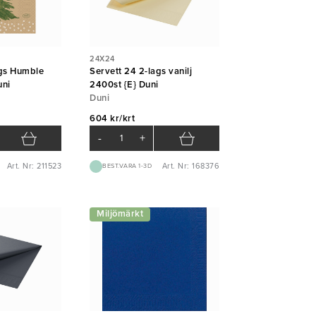
24X24
ags Humble
Servett 24 2-lags vanilj
uni
2400st {E} Duni
Duni
604 kr/krt
-
+
Art. Nr: 211523
Art. Nr: 168376
BEST.VARA 1-3D
Miljömärkt