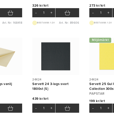
326 kr/krt
273 kr/krt
-
+
-
+
Art. Nr: 168418
Art. Nr: 89606
BEST.VARA 1-2V
BEST.VARA 1-2V
Miljömärkt
24X24
24X24
s vanilj
Servett 24 3-lags svart
Servett 25 Gul 
1800st {S}
Collection 300s
PAPSTAR
439 kr/krt
199 kr/krt
-
+
-
+