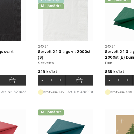
Bästa köp
Miljömärkt
Miljömärkt
24X24
24X24
gs svart
Servett 24 3-lags vit 2000st
Servett 24 3-l
{S}
2000st {E} Dun
Servetta
Duni
349 kr/krt
838 kr/krt
-
+
-
+
Art. Nr: 320022
Art. Nr: 320000
BEST.VARA 1-2V
BEST.VARA 3-5D
Miljömärkt