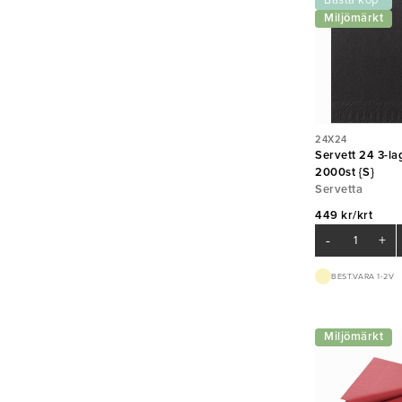
Bästa köp
Miljömärkt
24X24
Servett 24 3-la
2000st {S}
Servetta
449 kr/krt
-
+
BEST.VARA 1-2V
Miljömärkt