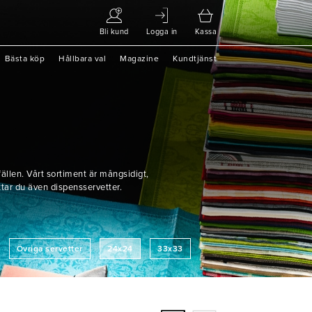
Bli kund
Logga in
Kassa
Bästa köp
Hållbara val
Magazine
Kundtjänst
lfällen. Vårt sortiment är mångsidigt,
ittar du även dispensservetter.
Övriga servetter
24x24
33x33