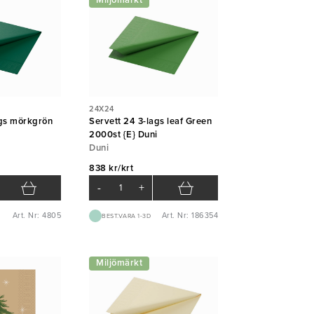
Miljömärkt
24X24
ags mörkgrön
Servett 24 3-lags leaf Green
i
2000st {E} Duni
Duni
838 kr/krt
-
+
Art. Nr: 4805
Art. Nr: 186354
BEST.VARA 1-3D
Miljömärkt