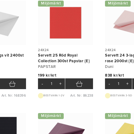
Miljömärkt
Miljömärkt
24X24
24X24
gs vit 2400st
Servett 25 Röd Royal
Servett 24 3-la
Collection 300st Papstar {E}
rose 2000st {E}
PAPSTAR
Duni
199 kr/krt
838 kr/krt
-
+
-
+
Art. Nr: 168396
Art. Nr: 86238
BEST.VARA 1-2V
BEST.VARA 3-5D
Miljömärkt
Miljömärkt