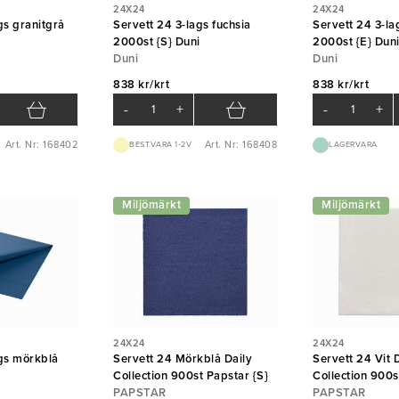
24X24
24X24
gs granitgrå
Servett 24 3-lags fuchsia
Servett 24 3-la
i
2000st {S} Duni
2000st {E} Dun
Duni
Duni
838 kr/krt
838 kr/krt
-
+
-
+
Art. Nr: 168402
Art. Nr: 168408
BEST.VARA 1-2V
LAGERVARA
Miljömärkt
Miljömärkt
24X24
24X24
ags mörkblå
Servett 24 Mörkblå Daily
Servett 24 Vit 
i
Collection 900st Papstar {S}
Collection 900s
PAPSTAR
PAPSTAR