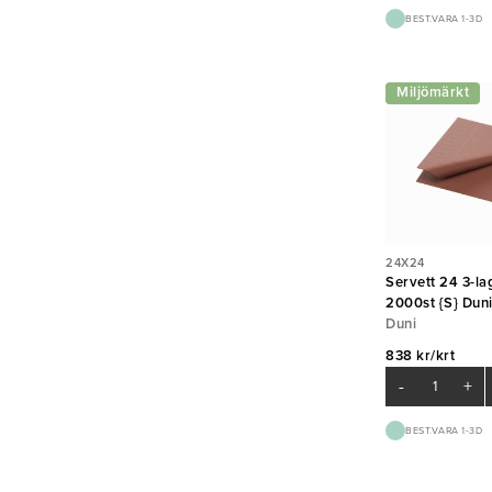
BEST.VARA 1-3D
Miljömärkt
24X24
Servett 24 3-la
2000st {S} Dun
Duni
838 kr/krt
-
+
BEST.VARA 1-3D