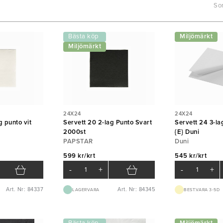
Sor
Bästa köp
Miljömärkt
Miljömärkt
24X24
24X24
g punto vit
Servett 20 2-lag Punto Svart
Servett 24 3-la
2000st
{E} Duni
PAPSTAR
Duni
599 kr/krt
545 kr/krt
-
+
-
+
Art. Nr: 84337
Art. Nr: 84345
LAGERVARA
BEST.VARA 3-5D