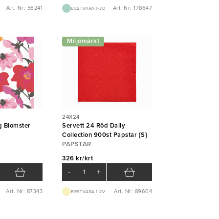
Art. Nr: 56241
Art. Nr: 178647
BEST.VARA 1-3D
Miljömärkt
24X24
g Blomster
Servett 24 Röd Daily
Collection 900st Papstar {S}
PAPSTAR
326 kr/krt
-
+
Art. Nr: 87343
Art. Nr: 89604
BEST.VARA 1-2V