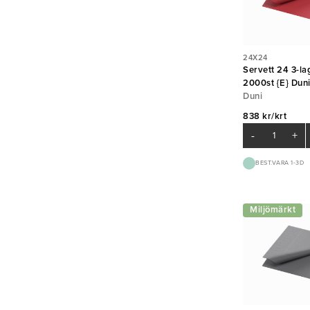
24X24
Servett 24 3-la
2000st {E} Dun
Duni
838 kr/krt
-
+
BEST.VARA 1-3D
Miljömärkt