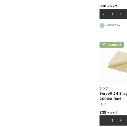
838 kr/krt
-
+
LAGERVARA
Miljömärkt
24X24
Servett 24 3-lag
2000st Duni
Duni
838 kr/krt
-
+