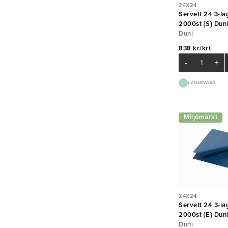
24X24
Servett 24 3-la
2000st {S} Dun
Duni
838 kr/krt
-
+
LAGERVARA
Miljömärkt
24X24
Servett 24 3-l
2000st {E} Dun
Duni