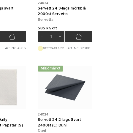
24X24
gs svart
Servett 24 3-lags mörkblå
i
2000st Servetta
Servetta
585 kr/krt
-
+
Art. Nr: 4806
Art. Nr: 320005
BEST.VARA 1-2V
Miljömärkt
24X24
Daily
Servett 24 2-lags Svart
t Papstar {S}
2400st {E} Duni
Duni