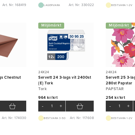
Art. Nr: 168419
Art. Nr: 330022
LAGERVARA
BEST.VARA 1-2V
Miljömärkt
Miljömärkt
24X24
24X24
gs Chestnut
Servett 24 3-lags vit 2400st
Servett 25 3-la
i
{E} Tork
280st Papstar
Tork
PAPSTAR
964 kr/krt
254 kr/krt
-
+
-
+
Art. Nr: 174030
Art. Nr: 117608
BEST.VARA 3-5D
BEST.VARA 1-2V