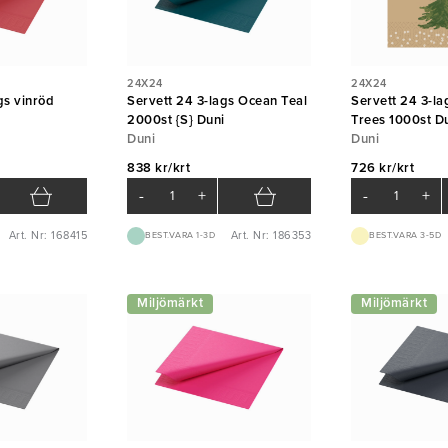
24X24
24X24
gs vinröd
Servett 24 3-lags Ocean Teal
Servett 24 3-l
i
2000st {S} Duni
Trees 1000st D
Duni
Duni
838 kr/krt
726 kr/krt
-
+
-
+
Art. Nr: 168415
Art. Nr: 186353
BEST.VARA 1-3D
BEST.VARA 3-5D
Miljömärkt
Miljömärkt