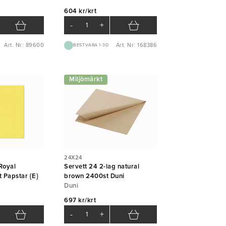
604 kr/krt
-
+
Art. Nr: 89600
Art. Nr: 168386
BEST.VARA 1-3D
Miljömärkt
24X24
Royal
Servett 24 2-lag natural
t Papstar {E}
brown 2400st Duni
Duni
697 kr/krt
-
+