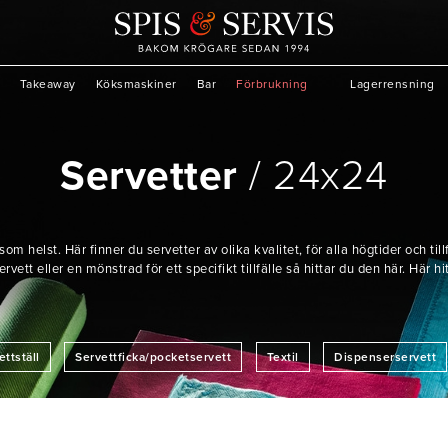
Takeaway
Köksmaskiner
Bar
Förbrukning
Lagerrensning
Servetter
24x24
som helst. Här finner du servetter av olika kvalitet, för alla högtider och til
rvett eller en mönstrad för ett specifikt tillfälle så hittar du den här. Här h
ettställ
Servettficka/pocketservett
Textil
Dispenserservett