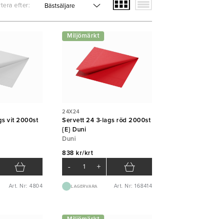
tera efter:
Miljömärkt
24X24
gs vit 2000st
Servett 24 3-lags röd 2000st
{E} Duni
Duni
838 kr/krt
-
+
Art. Nr: 4804
Art. Nr: 168414
LAGERVARA