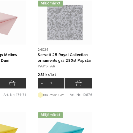
Miljömärkt
24X24
gs Mellow
Servett 25 Royal Collection
 Duni
ornaments grå 280st Papstar
PAPSTAR
281 kr/krt
-
+
Art. Nr: 174171
Art. Nr: 10676
BEST.VARA 1-2V
Miljömärkt