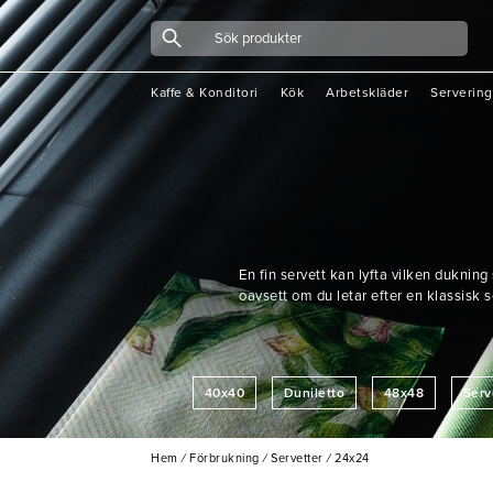
Kaffe & Konditori
Kök
Arbetskläder
Servering
En fin servett kan lyfta vilken dukning 
oavsett om du letar efter en klassisk se
40x40
Duniletto
48x48
Serv
Hem
/
Förbrukning
/
Servetter
/
24x24