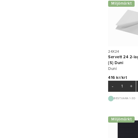
Miljömärkt
24X24
Servett 24 2-la
{S} Duni
Duni
416 kr/krt
-
+
BEST.VARA 1-3D
Miljömärkt