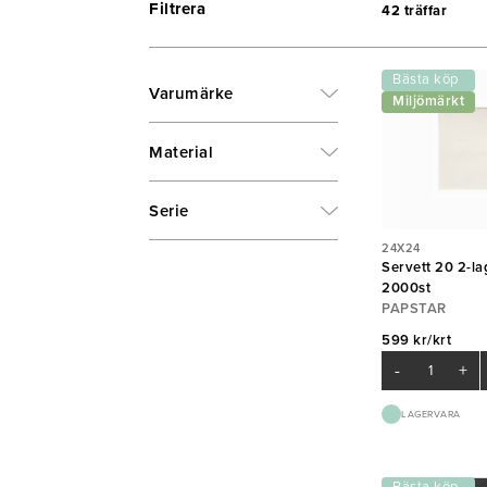
Filtrera
42 träffar
Bästa köp
Varumärke
Miljömärkt
Material
Serie
24X24
Servett 20 2-la
2000st
PAPSTAR
599 kr/krt
-
+
LAGERVARA