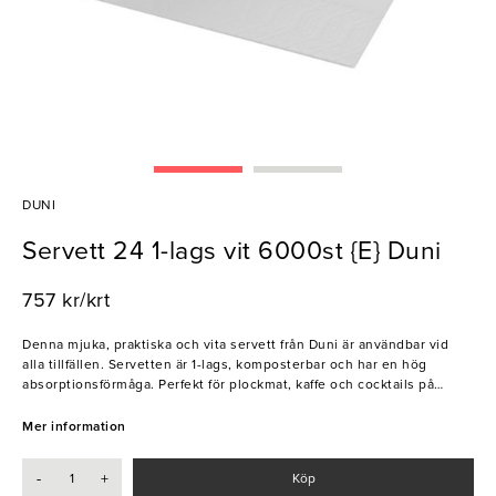
DUNI
Servett 24 1-lags vit 6000st {E} Duni
757 kr/krt
Denna mjuka, praktiska och vita servett från Duni är användbar vid
alla tillfällen. Servetten är 1-lags, komposterbar och har en hög
absorptionsförmåga. Perfekt för plockmat, kaffe och cocktails på
restaurangen!
Mer information
- Högabsorberande
- Miljömärkt med Svanen
-
+
Köp
- FSC-certifierad