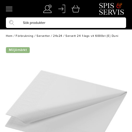
Hem
/
Förbrukning
/
Servetter
/
24x24
/
Servett 24 1-lags vit 6000st {E} Duni
Miljömärkt