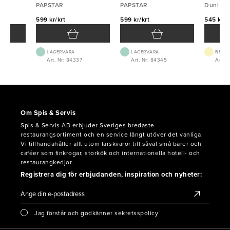
PAPSTAR
PAPSTAR
Duni
599 kr/krt
599 kr/krt
545 kr/k
LAGERVARA
LAGERVARA
BEST.
Art. Nr: 84337
Art. Nr: 84345
Art. 
Om Spis & Servis
Spis & Servis AB erbjuder Sveriges bredaste
restaurangsortiment och en service långt utöver det vanliga.
Vi tillhandahåller allt utom färskvaror till såväl små barer och
caféer som finkrogar, storkök och internationella hotell- och
restaurangkedjor.
Registrera dig för erbjudanden, inspiration och nyheter:
Jag förstår och godkänner sekretsspolicy