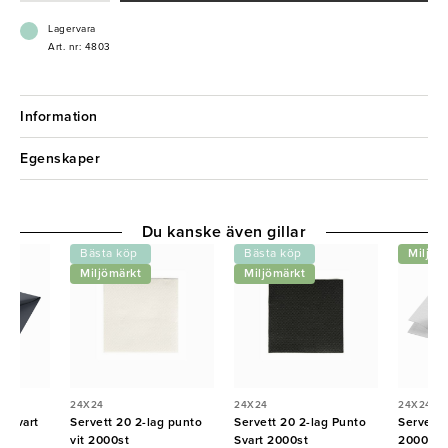
- 1-lags servett
Lagervara
Art. nr: 4803
Information
Egenskaper
Du kanske även gillar
Bästa köp
Bästa köp
Miljöm
Miljömärkt
Miljömärkt
24X24
24X24
24X24
s svart
Servett 20 2-lag punto
Servett 20 2-lag Punto
Servett 
vit 2000st
Svart 2000st
2000st {