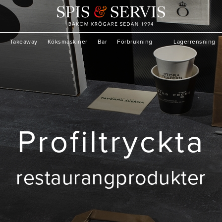
Takeaway
Köksmaskiner
Bar
Förbrukning
Lagerrensning
Profiltryckta
restaurangprodukter