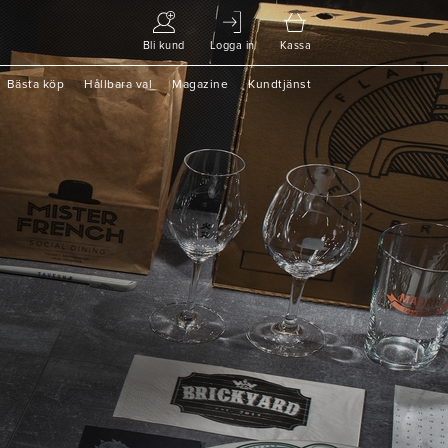
Bli kund
Logga in
Kassa
Bästa köp
Hållbara val
Magazine
Kundtjänst