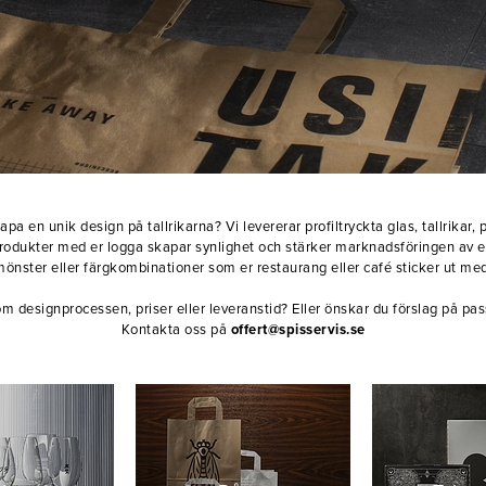
apa en unik design på tallrikarna? Vi levererar profiltryckta glas, tallrikar
produkter med er logga skapar synlighet och stärker marknadsföringen av 
mönster eller färgkombinationer som er restaurang eller café sticker ut med
om designprocessen, priser eller leveranstid? Eller önskar du förslag på p
Kontakta oss på
offert@spisservis.se