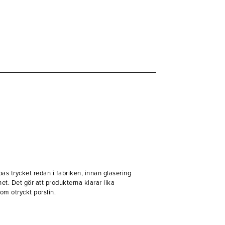
apas trycket redan i fabriken, innan glasering
het. Det gör att produkterna klarar lika
om otryckt porslin.