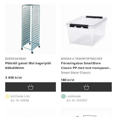
BORDSVAGNAR
BINGAR & TRANSPORTBACKAR
Plåtställ galvat 18st bageriplåt
Förvaringsbox SmartStore
600x400mm
Classic PP med lock transparant
32L
Smart Store Classic
3 405 kr/st
180 kr/st
BEST.VARA 3-5D
LAGERVARA
Art. Nr: K11058
Art. Nr: K351007