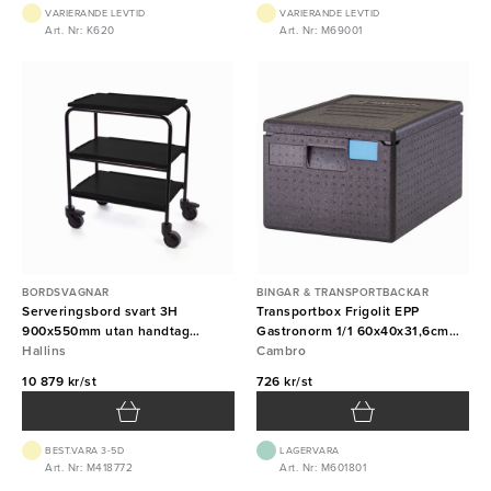
VARIERANDE LEVTID
VARIERANDE LEVTID
Art. Nr: K620
Art. Nr: M69001
BORDSVAGNAR
BINGAR & TRANSPORTBACKAR
Serveringsbord svart 3H
Transportbox Frigolit EPP
900x550mm utan handtag
Gastronorm 1/1 60x40x31,6cm
Hallins
Hallins
46L svart Cambro
Cambro
10 879 kr/st
726 kr/st
BEST.VARA 3-5D
LAGERVARA
Art. Nr: M418772
Art. Nr: M601801