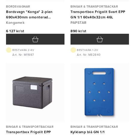
BORDSVAGNAR
BINGAR & TRANSPORTBACKAR
Bordsvagn "Konga" 2-plan
Transportbox Frigolit Svart EPP
690x430mm omonterad
GN 1/1 60x40x32cm 46L
Kongamek
Kongamek
PAPSTAR
6 127 kr/st
890 kr/st
BEST.VARA 2-4V
BEST.VARA 1-2V
Art. Nr: M11987
Art. Nr: M82840
BINGAR & TRANSPORTBACKAR
BINGAR & TRANSPORTBACKAR
Transportbox Frigolit EPP
Kylklamp blå GN 1/1