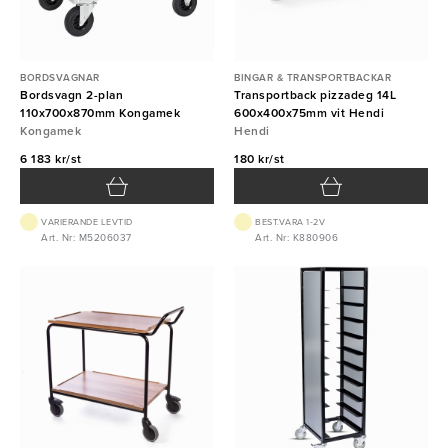
BORDSVAGNAR
BINGAR & TRANSPORTBACKAR
Bordsvagn 2-plan
Transportback pizzadeg 14L
110x700x870mm Kongamek
600x400x75mm vit Hendi
Kongamek
Hendi
6 183 kr/st
180 kr/st
VARIERANDE LEVTID
BEST.VARA 1-2V
Art. Nr: M5206037
Art. Nr: K880906