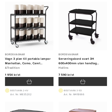
BORDSVAGNAR
BORDSVAGNAR
Vagn 3 plan till portabla lampor
Serveringsbord svart 3H
Manhattan, Como, Caret
600x400mm utan handtag
&tradition
&Tradition
Hallins
Hallins
1 954 kr/st
7 590 kr/st
BEST.VARA 2-4V
BEST.VARA 3-5D
Art. Nr: M835202
Art. Nr: M418666