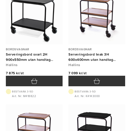
BORDSVAGNAR
BORDSVAGNAR
Serveringsbord svart 2H
Serveringsbord teak 3H
900x550mm utan handtag
600x400mm utan handtag
Hallins
Hallins
Hallins
Hallins
7 875 kr/st
7 099 kr/st
BEST.VARA 3-5D
BEST.VARA 3-5D
Art. Nr: M418822
Art. Nr: K4143000