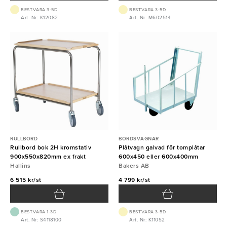
BEST.VARA 3-5D
BEST.VARA 3-5D
Art. Nr: K12082
Art. Nr: M602514
RULLBORD
BORDSVAGNAR
Rullbord bok 2H kromstativ
Plåtvagn galvad för tomplåtar
900x550x820mm ex frakt
600x450 eller 600x400mm
Hallins
Bakers AB
6 515 kr/st
4 799 kr/st
BEST.VARA 1-3D
BEST.VARA 3-5D
Art. Nr: S4118100
Art. Nr: K11052