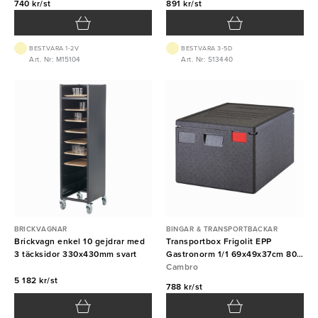
740 kr/st
891 kr/st
BEST.VARA 1-2V
BEST.VARA 3-5D
Art. Nr: M15104
Art. Nr: S13440
BRICKVAGNAR
BINGAR & TRANSPORTBACKAR
Brickvagn enkel 10 gejdrar med
Transportbox Frigolit EPP
3 täcksidor 330x430mm svart
Gastronorm 1/1 69x49x37cm 80L
svart Cambro
Cambro
5 182 kr/st
788 kr/st