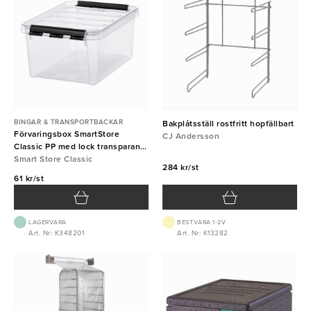
BINGAR & TRANSPORTBACKAR
Bakplåtsställ rostfritt hopfällbart
Förvaringsbox SmartStore
CJ Andersson
Classic PP med lock transparant
8L
Smart Store Classic
284 kr/st
61 kr/st
LAGERVARA
BEST.VARA 1-2V
Art. Nr: K348201
Art. Nr: K13282