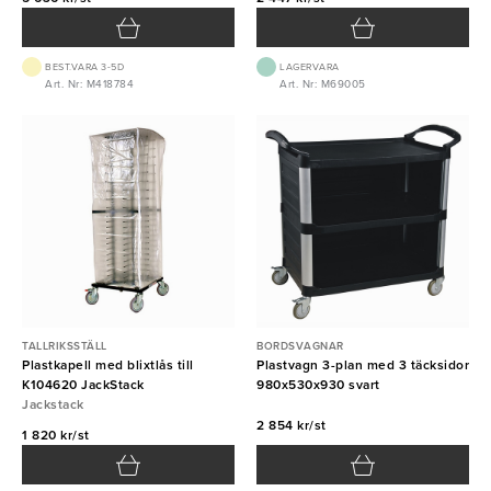
BEST.VARA 3-5D
LAGERVARA
Art. Nr: M418784
Art. Nr: M69005
TALLRIKSSTÄLL
BORDSVAGNAR
Plastkapell med blixtlås till
Plastvagn 3-plan med 3 täcksidor
K104620 JackStack
980x530x930 svart
Jackstack
2 854 kr/st
1 820 kr/st