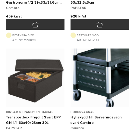
Gastronorm 1/2 39x33x31,6cm
53x32,5x3cm
22,3L svart Cambro
Cambro
PAPSTAR
459 kr/st
926 kr/st
BEST.VARA 3-5D
BEST.VARA 3-5D
Art. Nr: M280110
Art. Nr: M87144
BINGAR & TRANSPORTBACKAR
BORDSVAGNAR
Transportbox Frigolit Svart EPP
Hyllskydd till Serveringsvagn
GN 1/1 60x40x23cm 30L
svart Cambro
PAPSTAR
Cambro