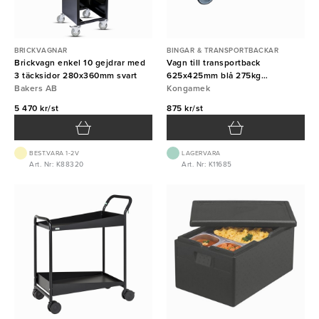
BRICKVAGNAR
BINGAR & TRANSPORTBACKAR
Brickvagn enkel 10 gejdrar med
Vagn till transportback
3 täcksidor 280x360mm svart
625x425mm blå 275kg
Bakers AB
Kongamek
Kongamek
5 470 kr/st
875 kr/st
BEST.VARA 1-2V
LAGERVARA
Art. Nr: K88320
Art. Nr: K11685