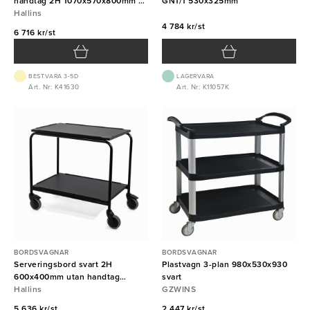
handtag 2H 1070x570x800mm ex
GN1/1 530x325mm
frakt
Hallins
4 784 kr/st
6 716 kr/st
BEST.VARA 3-5D
LAGERVARA
Art. Nr: K41630
Art. Nr: K11057K
BORDSVAGNAR
BORDSVAGNAR
Serveringsbord svart 2H
Plastvagn 3-plan 980x530x930
600x400mm utan handtag
svart
Hallins
Hallins
GZWINS
5 636 kr/st
2 447 kr/st