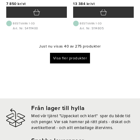
7 850 kr/st
13 384 kr/st
BEST.VARA 1-3D
BEST.VARA 1-3D
Art. Nr: S4111400
Art. Nr: S114805
Just nu visas 40 av 275 produkter
Visa fler produkter
Från lager till hylla
Med vår tjänst "Uppackat och klart" spar du både tid
och pengar. Var sak hamnar på rätt plats - diskat och
avetiketterat - och allt emballage återvinns.