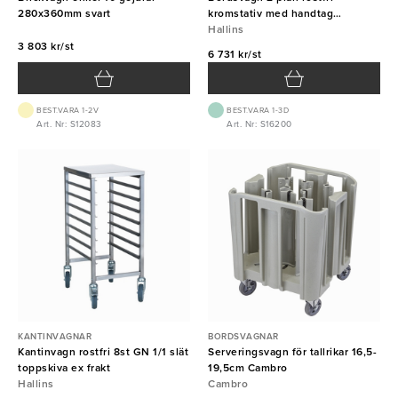
280x360mm svart
kromstativ med handtag
800x520x820mm ex frakt
Hallins
3 803 kr/st
6 731 kr/st
BEST.VARA 1-2V
BEST.VARA 1-3D
Art. Nr: S12083
Art. Nr: S16200
KANTINVAGNAR
BORDSVAGNAR
Kantinvagn rostfri 8st GN 1/1 slät
Serveringsvagn för tallrikar 16,5-
toppskiva ex frakt
19,5cm Cambro
Hallins
Cambro