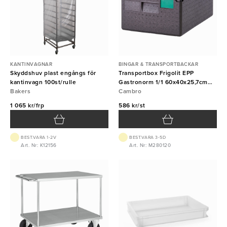
KANTINVAGNAR
BINGAR & TRANSPORTBACKAR
Skyddshuv plast engångs för
Transportbox Frigolit EPP
kantinvagn 100st/rulle
Gastronorm 1/1 60x40x25,7cm
Bakers
35,5L svart Cambro
Cambro
1 065 kr/frp
586 kr/st
BEST.VARA 1-2V
BEST.VARA 3-5D
Art. Nr: K12156
Art. Nr: M280120