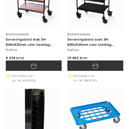
BORDSVAGNAR
BORDSVAGNAR
Serveringsbord teak 3H
Serveringsbord svart 3H
800x520mm utan handtag
800x520mm utan handtag
Hallins
Hallins
Hallins
Hallins
9 234 kr/st
10 462 kr/st
BEST.VARA 3-5D
BEST.VARA 3-5D
Art. Nr: K4141000
Art. Nr: M418520