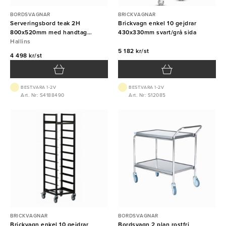
BORDSVAGNAR
BRICKVAGNAR
Serveringsbord teak 2H
Brickvagn enkel 10 gejdrar
800x520mm med handtag
430x330mm svart/grå sida
Hallins
Hallins
5 182 kr/st
4 498 kr/st
BEST.VARA 1-2V
BEST.VARA 1-2V
Art. Nr: S4188490
Art. Nr: S12085
BRICKVAGNAR
BORDSVAGNAR
Brickvagn enkel 10 gejdrar
Bordsvagn 2 plan rostfri