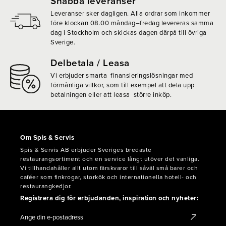
Snabba leveranser
Leveranser sker dagligen. Alla ordrar som inkommer
före klockan 08.00 måndag–fredag levereras samma
dag i Stockholm och skickas dagen därpå till övriga
Sverige.
Delbetala / Leasa
Vi erbjuder smarta finansieringslösningar med
förmånliga villkor, som till exempel att dela upp
betalningen eller att leasa större inköp.
Om Spis & Servis
Spis & Servis AB erbjuder Sveriges bredaste
restaurangsortiment och en service långt utöver det vanliga.
Vi tillhandahåller allt utom färskvaror till såväl små barer och
caféer som finkrogar, storkök och internationella hotell- och
restaurangkedjor.
Registrera dig för erbjudanden, inspiration och nyheter: