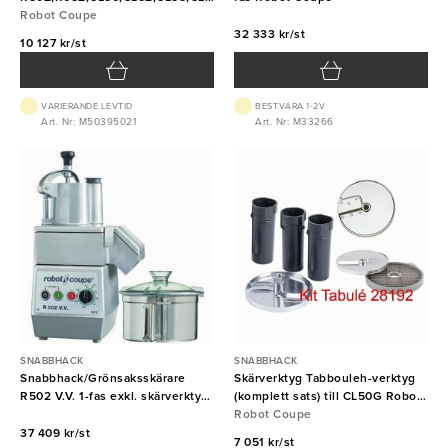
Robot Coupe
Robot Coupe
32 333 kr/st
10 127 kr/st
VARIERANDE LEVTID
BEST.VARA 1-2V
Art. Nr: M50395021
Art. Nr: M33266
SNABBHACK
SNABBHACK
Snabbhack/Grönsaksskärare
Skärverktyg Tabbouleh-verktyg
R502 V.V. 1-fas exkl. skärverktyg
(komplett sats) till CL50G Robot
Robot Coupe
Coupe
Robot Coupe
37 409 kr/st
7 051 kr/st