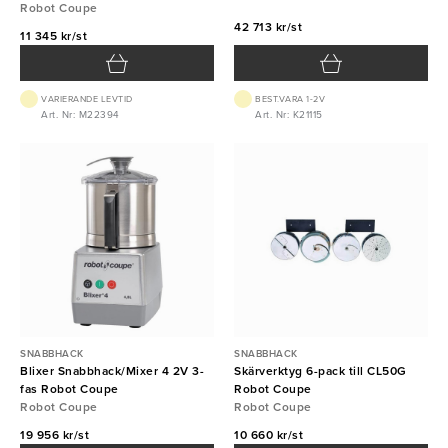
Robot Coupe
Robot Coupe
42 713 kr/st
11 345 kr/st
VARIERANDE LEVTID
BEST.VARA 1-2V
Art. Nr: M22394
Art. Nr: K21115
SNABBHACK
SNABBHACK
Blixer Snabbhack/Mixer 4 2V 3-
Skärverktyg 6-pack till CL50G
fas Robot Coupe
Robot Coupe
Robot Coupe
Robot Coupe
19 956 kr/st
10 660 kr/st