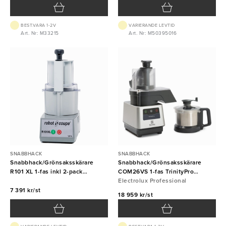
BEST.VARA 1-2V
VARIERANDE LEVTID
Art. Nr: M33215
Art. Nr: M50395016
SNABBHACK
SNABBHACK
Snabbhack/Grönsaksskärare
Snabbhack/Grönsaksskärare
R101 XL 1-fas inkl 2-pack
COM26VS 1-fas TrinityPro
skärverktyg Robot Coupe
Electrolux Professional
Electrolux Professional
7 391 kr/st
18 959 kr/st