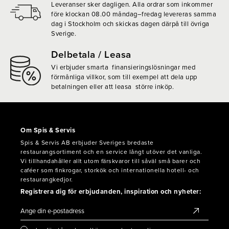
Leveranser sker dagligen. Alla ordrar som inkommer
före klockan 08.00 måndag–fredag levereras samma
dag i Stockholm och skickas dagen därpå till övriga
Sverige.
Delbetala / Leasa
Vi erbjuder smarta finansieringslösningar med
förmånliga villkor, som till exempel att dela upp
betalningen eller att leasa större inköp.
Om Spis & Servis
Spis & Servis AB erbjuder Sveriges bredaste
restaurangsortiment och en service långt utöver det vanliga.
Vi tillhandahåller allt utom färskvaror till såväl små barer och
caféer som finkrogar, storkök och internationella hotell- och
restaurangkedjor.
Registrera dig för erbjudanden, inspiration och nyheter: