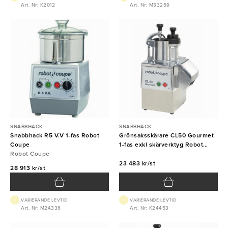
Art. Nr: K2012
Art. Nr: M33259
SNABBHACK
SNABBHACK
Snabbhack R5 V.V 1-fas Robot
Grönsaksskärare CL50 Gourmet
Coupe
1-fas exkl skärverktyg Robot
Robot Coupe
Coupe
23 483 kr/st
28 913 kr/st
VARIERANDE LEVTID
VARIERANDE LEVTID
Art. Nr: M24336
Art. Nr: K24453