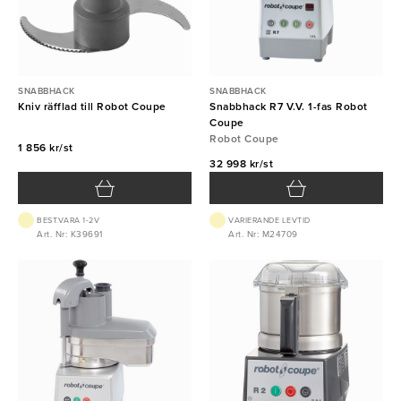
SNABBHACK
SNABBHACK
Kniv räfflad till Robot Coupe
Snabbhack R7 V.V. 1-fas Robot
Coupe
Robot Coupe
1 856 kr/st
32 998 kr/st
BEST.VARA 1-2V
VARIERANDE LEVTID
Art. Nr: K39691
Art. Nr: M24709