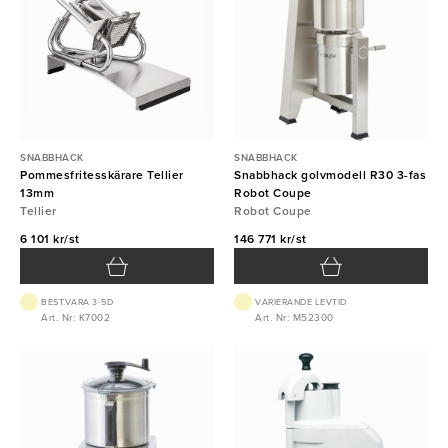
SNABBHACK
SNABBHACK
Pommesfritesskärare Tellier
Snabbhack golvmodell R30 3-fas
13mm
Robot Coupe
Tellier
Robot Coupe
6 101 kr/st
146 771 kr/st
BEST.VARA 3-5D
VARIERANDE LEVTID
Art. Nr: K7002
Art. Nr: M52300