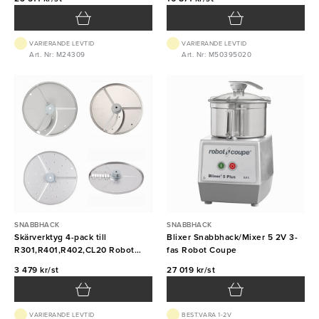
VARIERANDE LEVTID
VARIERANDE LEVTID
Art. Nr: M24309
Art. Nr: M50395020
SNABBHACK
SNABBHACK
Skärverktyg 4-pack till
Blixer Snabbhack/Mixer 5 2V 3-
R301,R401,R402,CL20 Robot
fas Robot Coupe
Coupe
3 479 kr/st
27 019 kr/st
VARIERANDE LEVTID
BEST.VARA 1-2V