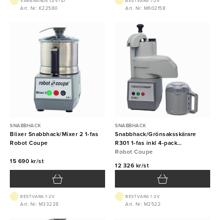
VARIERANDE LEVTID
BEST.VARA 1-2V
Art. Nr: K22580
Art. Nr: M602158
SNABBHACK
SNABBHACK
Blixer Snabbhack/Mixer 2 1-fas
Snabbhack/Grönsaksskärare
Robot Coupe
R301 1-fas inkl 4-pack
skärverktyg Robot Coupe
Robot Coupe
15 690 kr/st
12 326 kr/st
BEST.VARA 1-2V
BEST.VARA 1-2V
Art. Nr: M33228
Art. Nr: M2522