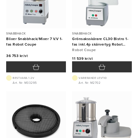
SNABBHACK
SNABBHACK
Blixer Snabbhack/Mixer 7 V.V 1-
Grönsaksskärare CL30 Bistro 1-
fas Robot Coupe
fas inkl.4p skärvertyg Robot
Coupe
Robot Coupe
36 753 kr/st
11 539 kr/st
BEST.VARA 1-2V
VARIERANDE LEVTID
Art. Nr: M33295
Art. Nr: M2702