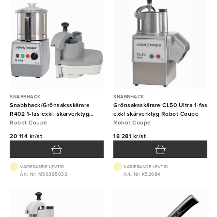
SNABBHACK
SNABBHACK
Snabbhack/Grönsaksskärare
Grönsaksskärare CL50 Ultra 1-fas
R402 1-fas exkl. skärverktyg
exkl skärverktyg Robot Coupe
Robot Coupe
Robot Coupe
Robot Coupe
20 114 kr/st
18 281 kr/st
VARIERANDE LEVTID
VARIERANDE LEVTID
Art. Nr: M50395033
Art. Nr: K52084