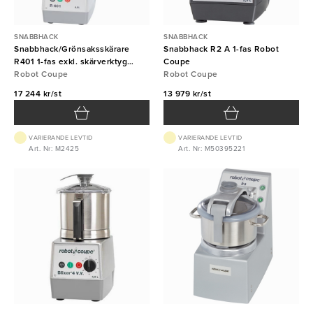
SNABBHACK
SNABBHACK
Snabbhack/Grönsaksskärare
Snabbhack R2 A 1-fas Robot
R401 1-fas exkl. skärverktyg
Coupe
Robot Coupe
Robot Coupe
Robot Coupe
17 244 kr/st
13 979 kr/st
VARIERANDE LEVTID
VARIERANDE LEVTID
Art. Nr: M2425
Art. Nr: M50395221