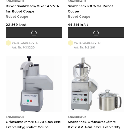
SNABBHACK
SNABBHACK
Blixer Snabbhack/Mixer 4 V.V 1-
Snabbhack R8 3-fas Robot
fas Robot Coupe
Coupe
Robot Coupe
Robot Coupe
22 869 kr/st
44 814 kr/st
VARIERANDE LEVTID
VARIERANDE LEVTID
Art. Nr: M33220
Art. Nr: M21291
SNABBHACK
SNABBHACK
Grönsaksskärare CL20 1-fas exkl
Snabbhack/Grönsaksskärare
skärverktyg Robot Coupe
R752 V.V. 1-fas exkl. skärverktyg