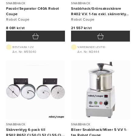
SNABBHACK
SNABBHACK
Passör/Separator C40A Robot
Snabbhack/Grönsaksskärare
Coupe
R402 V.V. 1-fas exkl. skärverktyg
Robot Coupe
Robot Coupe
Robot Coupe
8 081 kr/st
21 557 kr/st
BEST.VARA 1-2V
VARIERANDE LEVTID
Art. Nr: M55040
Art. Nr: M2444
SNABBHACK
SNABBHACK
Skärverktyg 6-pack till
Blixer Snabbhack/Mixer 5 V.V 1-
R502,R652,CL50,CL52,CL55,CL60
fas Robot Coupe