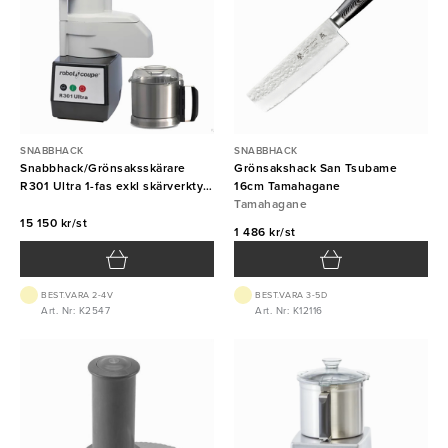
SNABBHACK
SNABBHACK
Snabbhack/Grönsaksskärare
Grönsakshack San Tsubame
R301 Ultra 1-fas exkl skärverktyg
16cm Tamahagane
Robot Coupe
Tamahagane
15 150 kr/st
1 486 kr/st
BEST.VARA 2-4V
BEST.VARA 3-5D
Art. Nr: K2547
Art. Nr: K12116