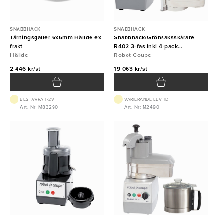
SNABBHACK
SNABBHACK
Tärningsgaller 6x6mm Hällde ex
Snabbhack/Grönsaksskärare
frakt
R402 3-fas inkl 4-pack
Hällde
skärverktyg Robot Coupe
Robot Coupe
2 446 kr/st
19 063 kr/st
BEST.VARA 1-2V
VARIERANDE LEVTID
Art. Nr: M83290
Art. Nr: M2490