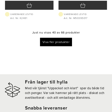
VARIERANDE LEVTID
VARIERANDE LEVTID
Art. Nr: K2481
Art. Nr: M50395017
Just nu visas 40 av 66 produkter
Visa fler produkter
Från lager till hylla
Med vår tjänst "Uppackat och klart" spar du både tid
och pengar. Var sak hamnar på rätt plats - diskat och
avetiketterat - och allt emballage återvinns.
Snabba leveranser