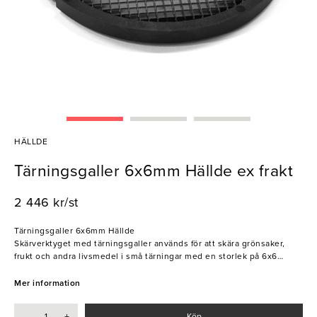
HÄLLDE
Tärningsgaller 6x6mm Hällde ex frakt
2 446 kr/st
Tärningsgaller 6x6mm Hällde
Skärverktyget med tärningsgaller används för att skära grönsaker,
frukt och andra livsmedel i små tärningar med en storlek på 6x6
millimeter. Perfekt när du vill göra pyttipanna, fruktsallad och
grönsakssoppa. Passar även bra till att göra ostkuber till minglet.
Mer information
Kan kombineras med:
Skivare 3-6 mm.
-
+
Köp