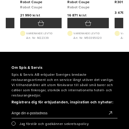
Robot Coupe
Robot Coupe
R301,R4
Robot Coupe
Robot Coupe
Robot C
3 479 kr
21 990 kr/st
16 871 kr/st
VTID
VARIERANDE LEVTID
VARIERANDE LEVTID
VARIE
Art. Nr: M22339
Art. Nr: M50395020
Art. N
Om Spis & Servis
Spis & Servis AB erbjuder Sveriges bredaste
restaurangsortiment och en service långt utöver det vanliga.
Vi tillhandahåller allt utom färskvaror till såväl små barer och
caféer som finkrogar, storkök och internationella hotell- och
restaurangkedjor.
Registrera dig för erbjudanden, inspiration och nyheter:
Jag förstår och godkänner sekretsspolicy