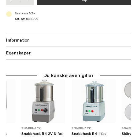
Tillverkad i rostfritt stål av mycket hög kvalitet, efter användning
diskas det i diskmaskin.
Passar till:
Best.vara 1-2v
RG-100
Art. nr: M83290
RG-200
RG-250
RG-250
Information
Egenskaper
Du kanske även gillar
SNABBHACK
SNABBHACK
SNABBHA
-fas
Snabbhack R4 2V 3-fas
Snabbhack R4 1-fas
Skärverk