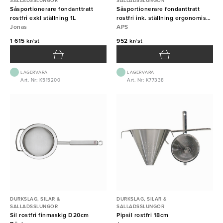
SALLADSSLUNGOR
SALLADSSLUNGOR
Såsportionerare fondanttratt
Såsportionerare fondanttratt
rostfri exkl ställning 1L
rostfri ink. ställning ergonomiskt
Jonas
handtag 1,5L APS
APS
1 615 kr/st
952 kr/st
LAGERVARA
LAGERVARA
Art. Nr: K515200
Art. Nr: K77338
DURKSLAG, SILAR &
DURKSLAG, SILAR &
SALLADSSLUNGOR
SALLADSSLUNGOR
Sil rostfri finmaskig D20cm
Pipsil rostfri 18cm