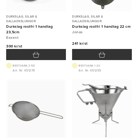
DURKSLAG, SILAR &
DURKSLAG, SILAR &
SALLADSSLUNGOR
SALLADSSLUNGOR
Durkslag rostfri 1 handtag
Durkslag rostfri 1 handtag 22 cm
23,5cm
Jonas
Exxent
241 kr/st
300 kr/st
BEST.VARA 3-5D
BEST.VARA 1-2V
Art. Nr: K51278
Art. Nr: K51255