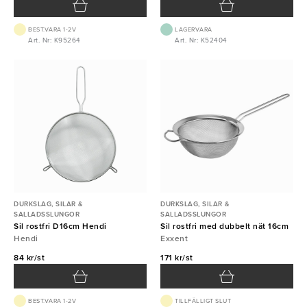
BEST.VARA 1-2V
LAGERVARA
Art. Nr: K95264
Art. Nr: K52404
DURKSLAG, SILAR &
DURKSLAG, SILAR &
SALLADSSLUNGOR
SALLADSSLUNGOR
Sil rostfri D16cm Hendi
Sil rostfri med dubbelt nät 16cm
Hendi
Exxent
84 kr/st
171 kr/st
BEST.VARA 1-2V
TILLFÄLLIGT SLUT