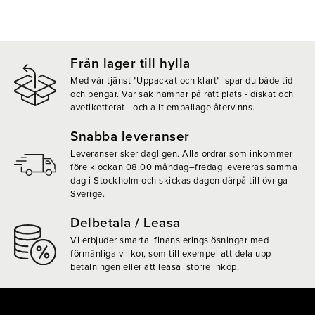
Från lager till hylla
Med vår tjänst "Uppackat och klart" spar du både tid
och pengar. Var sak hamnar på rätt plats - diskat och
avetiketterat - och allt emballage återvinns.
Snabba leveranser
Leveranser sker dagligen. Alla ordrar som inkommer
före klockan 08.00 måndag–fredag levereras samma
dag i Stockholm och skickas dagen därpå till övriga
Sverige.
Delbetala / Leasa
Vi erbjuder smarta finansieringslösningar med
förmånliga villkor, som till exempel att dela upp
betalningen eller att leasa större inköp.