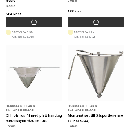
Rösle
Jonas
Rösle
188 kr/st
564 kr/st
BEST.VARA 3-5D
BEST.VARA 1-2V
Art. Nr: K95260
Art. Nr: K51272
DURKSLAG, SILAR &
DURKSLAG, SILAR &
SALLADSSLUNGOR
SALLADSSLUNGOR
Chinois rostfri med platt handtag
Monterat set till Såsportionerare
metallskydd Ø20cm 1,5L
1L (K515200)
Jonas
Jonas