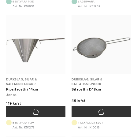
BEST.VARA 1-3D
LAGERVARA
Art. Nr: K16951
Art. Nr: K51252
DURKSLAG, SILAR &
DURKSLAG, SILAR &
SALLADSSLUNGOR
SALLADSSLUNGOR
Pipsil rostfri 14cm
Sil rostfri D18cm
Jonas
49 kr/st
119 kr/st
BEST.VARA 1-2V
TILLFÄLLIGT SLUT
Art. Nr: K51273
Art. Nr: K10019