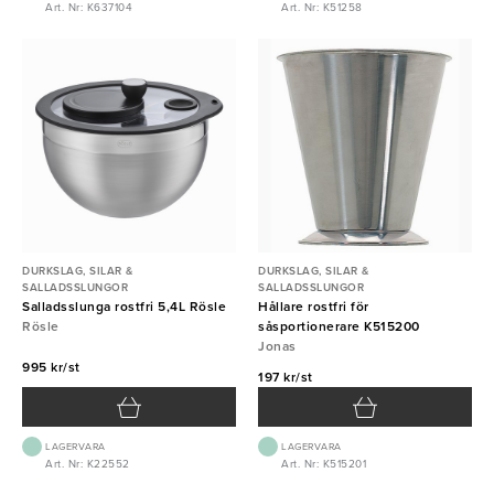
Art. Nr: K637104
Art. Nr: K51258
DURKSLAG, SILAR &
DURKSLAG, SILAR &
SALLADSSLUNGOR
SALLADSSLUNGOR
Salladsslunga rostfri 5,4L Rösle
Hållare rostfri för
Rösle
såsportionerare K515200
Jonas
995 kr/st
197 kr/st
LAGERVARA
LAGERVARA
Art. Nr: K22552
Art. Nr: K515201