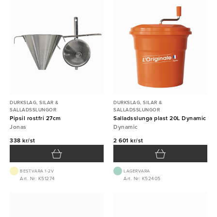
DURKSLAG, SILAR &
DURKSLAG, SILAR &
SALLADSSLUNGOR
SALLADSSLUNGOR
Pipsil rostfri 27cm
Salladsslunga plast 20L Dynamic
Jonas
Dynamic
338 kr/st
2 601 kr/st
BEST.VARA 1-2V
LAGERVARA
Art. Nr: K51274
Art. Nr: K52405