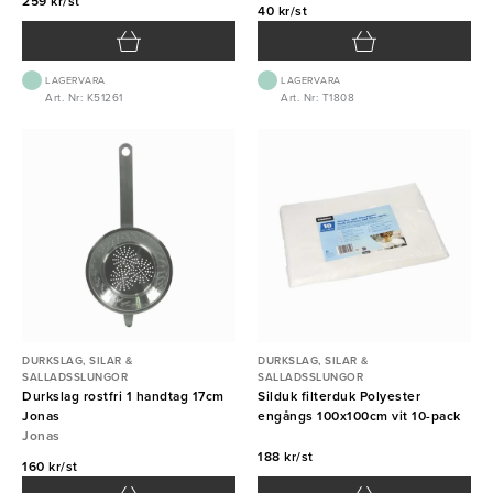
259 kr/st
40 kr/st
LAGERVARA
LAGERVARA
Art. Nr: K51261
Art. Nr: T1808
DURKSLAG, SILAR &
DURKSLAG, SILAR &
SALLADSSLUNGOR
SALLADSSLUNGOR
Durkslag rostfri 1 handtag 17cm
Silduk filterduk Polyester
Jonas
engångs 100x100cm vit 10-pack
Jonas
188 kr/st
160 kr/st