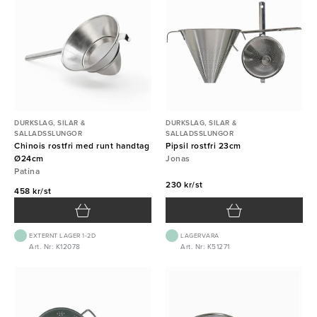
DURKSLAG, SILAR &
DURKSLAG, SILAR &
SALLADSSLUNGOR
SALLADSSLUNGOR
Chinois rostfri med runt handtag
Pipsil rostfri 23cm
Ø24cm
Jonas
Patina
230 kr/st
458 kr/st
EXTERNT LAGER 1-2D
LAGERVARA
Art. Nr: K12078
Art. Nr: K51271