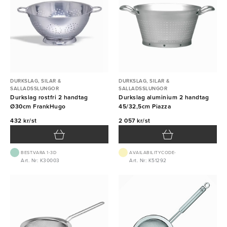
DURKSLAG, SILAR &
DURKSLAG, SILAR &
SALLADSSLUNGOR
SALLADSSLUNGOR
Durkslag rostfri 2 handtag
Durkslag aluminium 2 handtag
Ø30cm FrankHugo
45/32,5cm Piazza
432 kr/st
2 057 kr/st
BEST.VARA 1-3D
AVAILABILITYCODE-
Art. Nr: K30003
Art. Nr: K51292