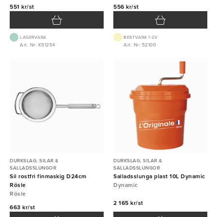
551 kr/st
556 kr/st
LAGERVARA
BEST.VARA 1-2V
Art. Nr: K51254
Art. Nr: 52100
DURKSLAG, SILAR &
DURKSLAG, SILAR &
SALLADSSLUNGOR
SALLADSSLUNGOR
Sil rostfri finmaskig D24cm
Salladsslunga plast 10L Dynamic
Rösle
Dynamic
Rösle
2 165 kr/st
663 kr/st