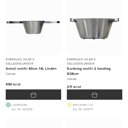
DURKSLAG, SILAR &
DURKSLAG, SILAR &
SALLADSSLUNGOR
SALLADSSLUNGOR
Armsil rostfri 40cm 14L Lindén
Durkslag rostfri 2 handtag
Jonas
Ø28cm
Jonas
990 kr/st
371 kr/st
LAGERVARA
BEST.VARA 1-2V
Art. Nr: K51284
Art. Nr: K10571