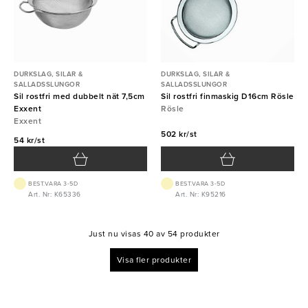
DURKSLAG, SILAR &
DURKSLAG, SILAR &
SALLADSSLUNGOR
SALLADSSLUNGOR
Sil rostfri med dubbelt nät 7,5cm
Sil rostfri finmaskig D16cm Rösle
Exxent
Rösle
Exxent
502 kr/st
54 kr/st
BEST.VARA 3-5D
BEST.VARA 3-5D
Art. Nr: K65336
Art. Nr: K95216
Just nu visas 40 av 54 produkter
Visa fler produkter