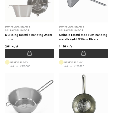
DURKSLAG, SILAR &
DURKSLAG, SILAR &
SALLADSSLUNGOR
SALLADSSLUNGOR
Durkslag rostfri 1 handtag 24cm
Chinois rostfri med runt handtag
Jonas
metallskydd Ø20cm Piazza
264 kr/st
1 116 kr/st
BEST.VARA 1-2V
BEST.VARA 2-4V
Art. Nr: K516003
Art. Nr: K120720