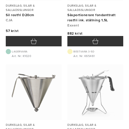
DURKSLAG, SILAR &
DURKSLAG, SILAR &
SALLADSSLUNGOR
SALLADSSLUNGOR
Sil rostfri D20cm
Såsportionerare fondanttratt
CJA
rostfri ink. ställning 1,5L
Exxent
57 kr/st
882 kr/st
LAGERVARA
BEST.VARA 3-5D
Art. Nr: K1020
Art. Nr: K65461
DURKSLAG, SILAR &
DURKSLAG, SILAR &