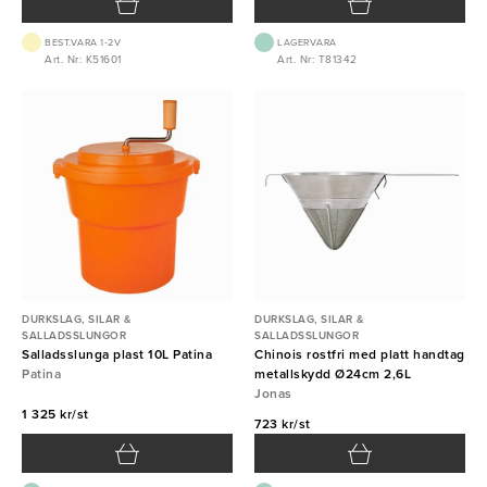
BEST.VARA 1-2V
LAGERVARA
Art. Nr: K51601
Art. Nr: T81342
DURKSLAG, SILAR &
DURKSLAG, SILAR &
SALLADSSLUNGOR
SALLADSSLUNGOR
Salladsslunga plast 10L Patina
Chinois rostfri med platt handtag
Patina
metallskydd Ø24cm 2,6L
Jonas
1 325 kr/st
723 kr/st