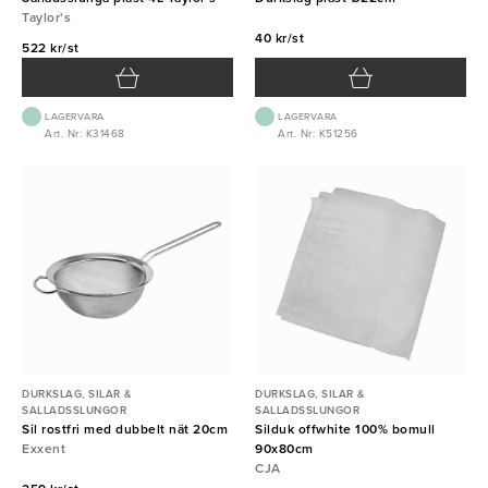
Taylor's
40 kr/st
522 kr/st
LAGERVARA
LAGERVARA
Art. Nr: K31468
Art. Nr: K51256
DURKSLAG, SILAR &
DURKSLAG, SILAR &
SALLADSSLUNGOR
SALLADSSLUNGOR
Sil rostfri med dubbelt nät 20cm
Silduk offwhite 100% bomull
Exxent
90x80cm
CJA