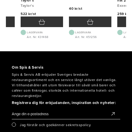
23cm
Taylor´s
nät 20c
Taylor's
Exxent
40 kr/st
522 kr/st
259 kr/s
LAGERVARA
LAGERVARA
LAGE
3
Art. Nr: K31468
Art. Nr: K51256
Art. N
Om Spis & Servis
Spis & Servis AB erbjuder Sveriges bredaste
restaurangsortiment och en service långt utöver det vanliga.
Vi tillhandahåller allt utom färskvaror till såväl små barer och
caféer som finkrogar, storkök och internationella hotell- och
restaurangkedjor.
Registrera dig för erbjudanden, inspiration och nyheter:
Jag förstår och godkänner sekretsspolicy