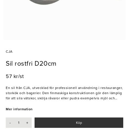
CJA
Sil rostfri D20cm
57 kr/st
En sil från CJA, utvecklad för professionell användning i restauranger,
storkök och bagerier. Den finmaskiga konstruktionen gör den lämplig
för att sila vätskor, skölja råvaror eller pudra exempelvis mjöl och
florsocker. Silen är tillverkad i rostfritt stål vilket ger god hållbarhet
och tålighet vid daglig användning i köksmiljöer med högt tempo.
Mer information
Den stabila konstruktionen gör den enkel att hantera vid matlagning
och förberedelse.
-
+
Köp