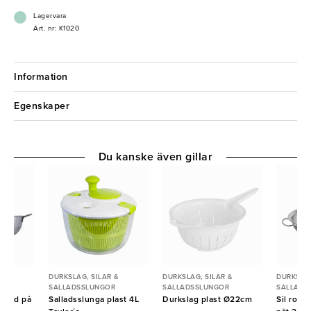
- Tillverkad i rostfritt stå
- Finmaskig design för effektiv silning
Lagervara
- Robust konstruktion för daglig användning
Art. nr: K1020
Information
Egenskaper
Du kanske även gillar
 &
DURKSLAG, SILAR &
DURKSLAG, SILAR &
DURKSLAG
R
SALLADSSLUNGOR
SALLADSSLUNGOR
SALLADS
 rund på
Salladsslunga plast 4L
Durkslag plast Ø22cm
Sil rost