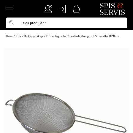
Hem
/
Kök
/
Köksredskap
/
Durkslag, silar & salladsslungor
/
Sil rostfri D20cm