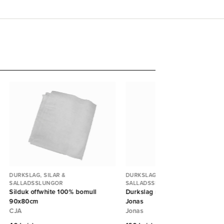
DURKSLAG, SILAR &
DURKSLAG, SILAR &
SALLADSSLUNGOR
SALLADSSLUNGOR
Silduk offwhite 100% bomull
Durkslag rostfri 1 handtag 17cm
90x80cm
Jonas
CJA
Jonas