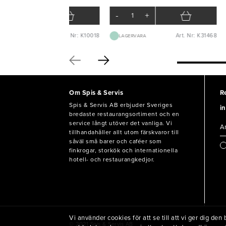
-
+
-
+
Art. Nr: K10018
Art. Nr: K31468
LAGERVARA
LAGERVARA
Om Spis & Servis
R
Spis & Servis AB erbjuder Sveriges
in
bredaste restaurangsortiment och en
service långt utöver det vanliga. Vi
tillhandahåller allt utom färskvaror till
såväl små barer och caféer som
finkrogar, storkök och internationella
hotell- och restaurangkedjor.
Vi använder cookies för att se till att vi ger dig d
© 2021 Spis & Servis AB