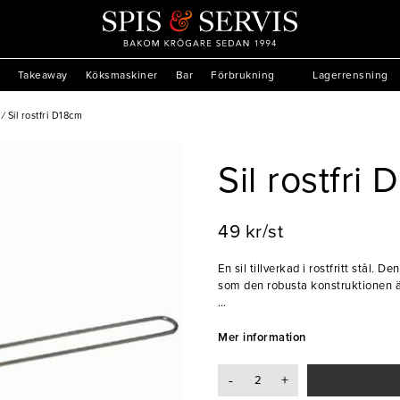
Takeaway
Köksmaskiner
Bar
Förbrukning
Lagerrensning
/
Sil rostfri D18cm
Sil rostfri
49 kr/st
En sil tillverkad i rostfritt stål. 
som den robusta konstruktionen ä
- Tillverkad i rostfritt stål
- Finmaskig sil för effektiv avrinn
Mer information
-
+