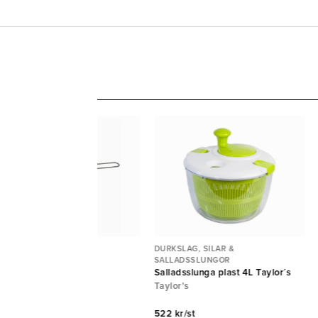
RKSLAG, SILAR &
DURKSLAG, SILAR &
LLADSSLUNGOR
SALLADSSLUNGOR
l rostfri D16cm
Salladsslunga plast 4L Taylor´s
JA
Taylor's
 kr/st
522 kr/st