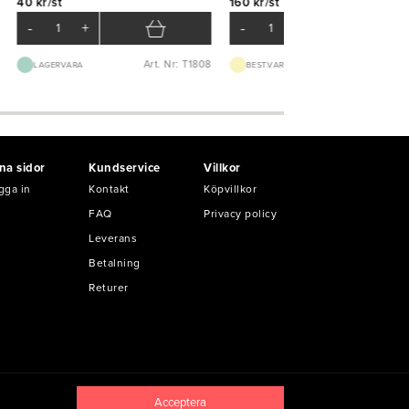
40 kr/st
160 kr/st
-
+
-
+
Art. Nr: T1808
Art. Nr: K51
LAGERVARA
BEST.VARA 1-2V
na sidor
Kundservice
Villkor
gga in
Kontakt
Köpvillkor
FAQ
Privacy policy
Leverans
Betalning
Returer
Acceptera