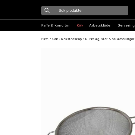
Kaffe & Konditori
Kök
Arbetskläder
Servering
Hem
/
Kök
/
Köksredskap
/
Durkslag, silar & salladsslungor