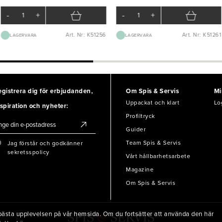
-
+
-
+
Art. Nr: K51256
Art. Nr: K51261
LAGERVARA
LAGERVARA
egistrera dig för erbjudanden,
Om Spis & Servis
Mi
Uppackat och klart
Lo
spiration och nyheter:
Profiltryck
Guider
Team Spis & Servis
Jag förstår och godkänner
sekretsspolicy
Vårt hållbarhetsarbete
Magazine
Om Spis & Servis
en bästa upplevelsen på vår hemsida. Om du fortsätter att använda den här