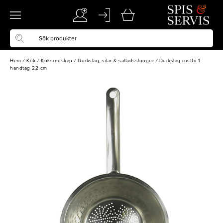
Hem
/
Kök
/
Köksredskap
/
Durkslag, silar & salladsslungor
/
Durkslag rostfri 1
handtag 22 cm