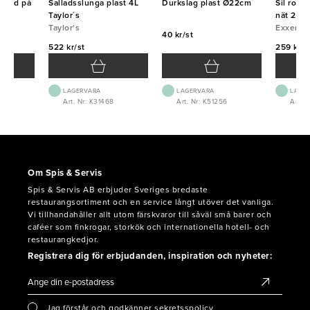
 rund på
Salladsslunga plast 4L
Durkslag plast Ø22cm
Sil rost
23cm
Taylor´s
nät 20c
Taylor's
Exxent
40 kr/st
522 kr/st
259 kr/s
LAGERVARA
LAGERVARA
LAGE
3
Art. Nr: K31468
Art. Nr: K51256
Art. N
Om Spis & Servis
Spis & Servis AB erbjuder Sveriges bredaste
restaurangsortiment och en service långt utöver det vanliga.
Vi tillhandahåller allt utom färskvaror till såväl små barer och
caféer som finkrogar, storkök och internationella hotell- och
restaurangkedjor.
Registrera dig för erbjudanden, inspiration och nyheter:
Jag förstår och godkänner sekretsspolicy