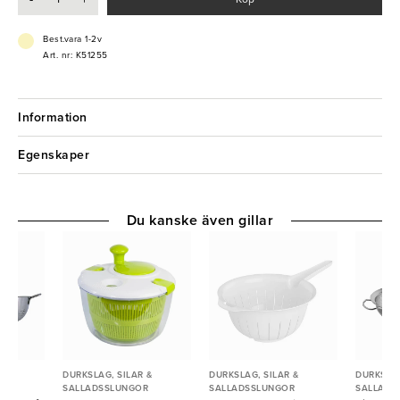
- Kan diskas i maskin
- Ger inte ifrån sig några smaker
Best.vara 1-2v
Art. nr: K51255
Information
Egenskaper
Du kanske även gillar
 &
DURKSLAG, SILAR &
DURKSLAG, SILAR &
DURKSLAG
R
SALLADSSLUNGOR
SALLADSSLUNGOR
SALLADS