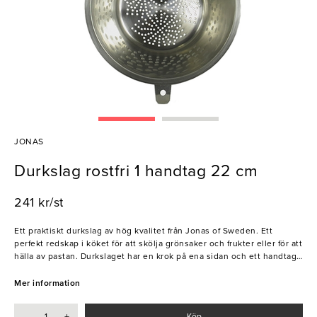
JONAS
Durkslag rostfri 1 handtag 22 cm
241 kr/st
Ett praktiskt durkslag av hög kvalitet från Jonas of Sweden. Ett
perfekt redskap i köket för att skölja grönsaker och frukter eller för att
hälla av pastan. Durkslaget har en krok på ena sidan och ett handtag
på andra som gör den enkelt att sätta på kanten av diskhon
Mer information
- Rostfritt 18/10
- 100& återvinningsbar
-
+
Köp