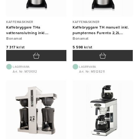
KAFFEMASKINER
KAFFEMASKINER
Kaffebryggare THa
Kaffebryggare TH manuell inkl.
vattenanslutning inkl.
pumptermos Furento 2,2L
pumptermos Furento 2,2L
Bonamat
Bonamat
Bonamat
Bonamat
7 317 kr/st
5 598 kr/st
LAGERVARA
LAGERVARA
Art. Nr: M701012
Art. Nr: M5128211