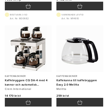
BEST.VARA 3-5D
VARIERANDE LEVTID
Art. Nr: M30682
Art. Nr: M14610
KAFFEMASKINER
KAFFEMASKINER
Kaffebryggare CQ DA-4 med 4
Kaffekanna till kaffebryggare
kannor och automatisk
Easy 2.0 Melitta
vattenpåfyllning
Crem International
Melitta
14 170 kr/st
259 kr/st