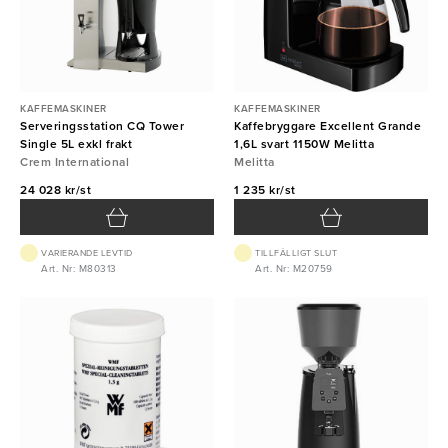
KAFFEMASKINER
KAFFEMASKINER
Serveringsstation CQ Tower
Kaffebryggare Excellent Grande
Single 5L exkl frakt
1,6L svart 1150W Melitta
Crem International
Melitta
24 028 kr/st
1 235 kr/st
VARIERANDE LEVTID
TILLFÄLLIGT SLUT
Art. Nr: M80313
Art. Nr: M20759