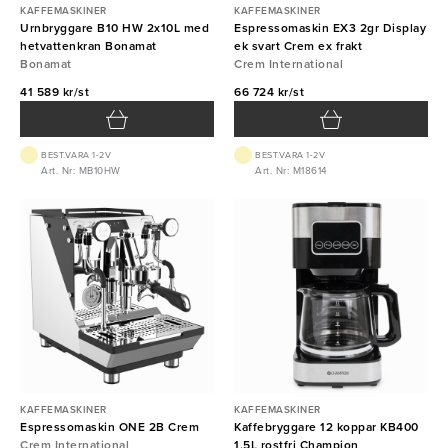
KAFFEMASKINER
KAFFEMASKINER
Urnbryggare B10 HW 2x10L med
Espressomaskin EX3 2gr Display
hetvattenkran Bonamat
ek svart Crem ex frakt
Bonamat
Crem International
41 589 kr/st
66 724 kr/st
BEST.VARA 1-2V
BEST.VARA 1-2V
Art. Nr: MB10HW
Art. Nr: M18614
KAFFEMASKINER
KAFFEMASKINER
Espressomaskin ONE 2B Crem
Kaffebryggare 12 koppar KB400
Crem International
1,5L rostfri Champion