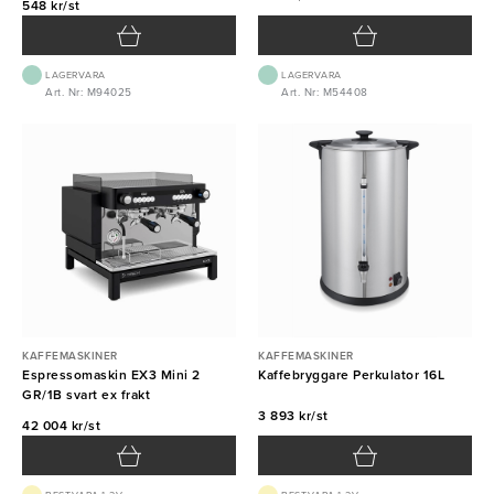
548 kr/st
LAGERVARA
LAGERVARA
Art. Nr: M94025
Art. Nr: M54408
KAFFEMASKINER
KAFFEMASKINER
Espressomaskin EX3 Mini 2
Kaffebryggare Perkulator 16L
GR/1B svart ex frakt
3 893 kr/st
42 004 kr/st