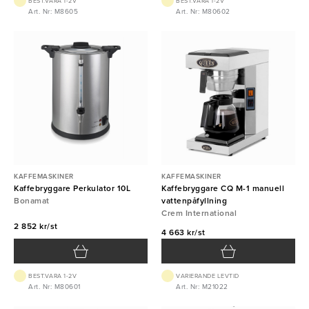
BEST.VARA 1-2V
BEST.VARA 1-2V
Art. Nr: M8605
Art. Nr: M80602
KAFFEMASKINER
KAFFEMASKINER
Kaffebryggare Perkulator 10L
Kaffebryggare CQ M-1 manuell
Bonamat
vattenpåfyllning
Crem International
2 852 kr/st
4 663 kr/st
BEST.VARA 1-2V
VARIERANDE LEVTID
Art. Nr: M80601
Art. Nr: M21022