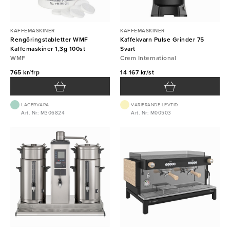
KAFFEMASKINER
KAFFEMASKINER
Rengöringstabletter WMF
Kaffekvarn Pulse Grinder 75
Kaffemaskiner 1,3g 100st
Svart
WMF
Crem International
765 kr/frp
14 167 kr/st
LAGERVARA
VARIERANDE LEVTID
Art. Nr: M306824
Art. Nr: M00503