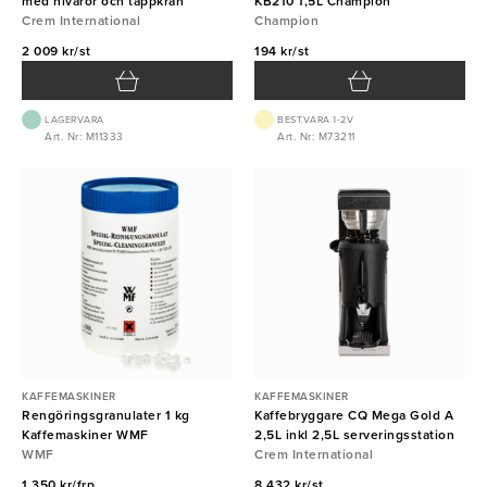
med nivårör och tappkran
KB210 1,5L Champion
Crem International
Champion
2 009 kr/st
194 kr/st
LAGERVARA
BEST.VARA 1-2V
Art. Nr: M11333
Art. Nr: M73211
KAFFEMASKINER
KAFFEMASKINER
Rengöringsgranulater 1 kg
Kaffebryggare CQ Mega Gold A
Kaffemaskiner WMF
2,5L inkl 2,5L serveringsstation
WMF
Crem International
1 350 kr/frp
8 432 kr/st