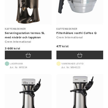
KAFFEMASKINER
KAFFEMASKINER
Serveringsstation termos 5L
Filterhållare rostfri Coffee Q
med nivårör och tappkran
Crem International
Crem International
477 kr/st
3 600 kr/st
LAGERVARA
VARIERANDE LEVTID
Art. Nr: M11334
Art. Nr: M94023