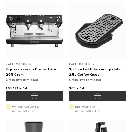
KAFFEMASKINER
KAFFEMASKINER
Espressomaskin Diamant Pro
Spillbricka till Serveringsstation
2GR Crem
2,5L Coffee Queen
Crem International
Crem International
103 121 kr/st
363 kr/st
VARIERANDE LEVTID
BEST.VARA 1-2V
Art. Nr: M100501
Art. Nr: M1103458