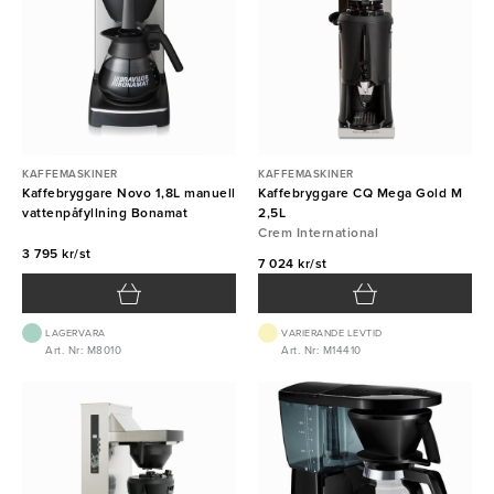
KAFFEMASKINER
KAFFEMASKINER
Kaffebryggare Novo 1,8L manuell
Kaffebryggare CQ Mega Gold M
vattenpåfyllning Bonamat
2,5L
Crem International
3 795 kr/st
7 024 kr/st
LAGERVARA
VARIERANDE LEVTID
Art. Nr: M8010
Art. Nr: M14410