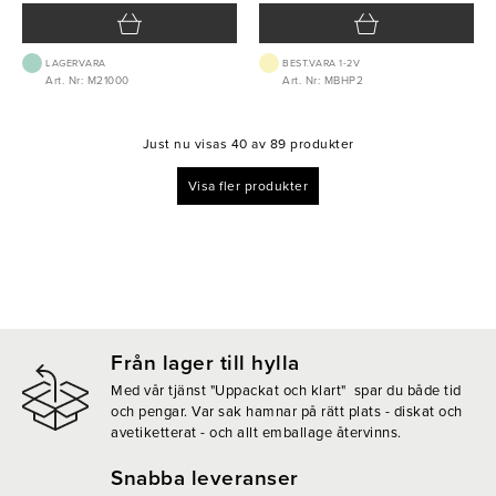
LAGERVARA
BEST.VARA 1-2V
Art. Nr: M21000
Art. Nr: MBHP2
Just nu visas 40 av 89 produkter
Visa fler produkter
Från lager till hylla
Med vår tjänst "Uppackat och klart" spar du både tid
och pengar. Var sak hamnar på rätt plats - diskat och
avetiketterat - och allt emballage återvinns.
Snabba leveranser