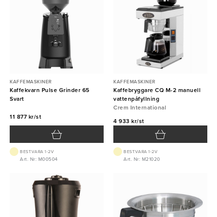
KAFFEMASKINER
KAFFEMASKINER
Kaffekvarn Pulse Grinder 65
Kaffebryggare CQ M-2 manuell
Svart
vattenpåfyllning
Crem International
11 877 kr/st
4 933 kr/st
BEST.VARA 1-2V
BEST.VARA 1-2V
Art. Nr: M00504
Art. Nr: M21020