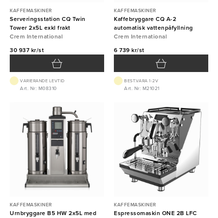
KAFFEMASKINER
KAFFEMASKINER
Serveringsstation CQ Twin
Kaffebryggare CQ A-2
Tower 2x5L exkl frakt
automatisk vattenpåfyllning
Crem International
Crem International
30 937 kr/st
6 739 kr/st
VARIERANDE LEVTID
BEST.VARA 1-2V
Art. Nr: M08310
Art. Nr: M21021
KAFFEMASKINER
KAFFEMASKINER
Urnbryggare B5 HW 2x5L med
Espressomaskin ONE 2B LFC