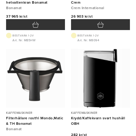
hetvattenkran Bonamat
Crem
Bonamat
Crem International
37 965 kr/st
26 903 kr/st
BEST.VARA 1-2V
BEST.VARA 1-2V
Art. Nr: MB5HW
Art. Nr: M8094
KAFFEMASKINER
KAFFEMASKINER
Filterhållare rostfri Mondo,Matic
Krydd/Kaffekvarn svart hushåll
& TH Bonamat
OBH
Bonamat
282 kr/st