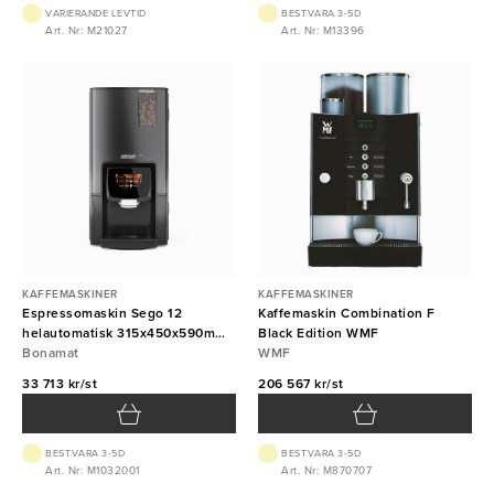
VARIERANDE LEVTID
BEST.VARA 3-5D
Art. Nr: M21027
Art. Nr: M13396
KAFFEMASKINER
KAFFEMASKINER
Espressomaskin Sego 12
Kaffemaskin Combination F
helautomatisk 315x450x590mm
Black Edition WMF
Bonamat
Bonamat
WMF
33 713 kr/st
206 567 kr/st
BEST.VARA 3-5D
BEST.VARA 3-5D
Art. Nr: M1032001
Art. Nr: M870707