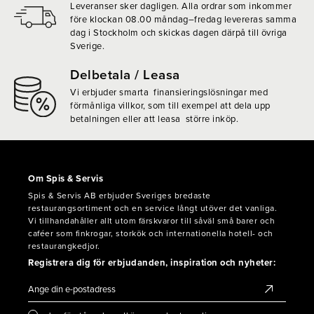
Leveranser sker dagligen. Alla ordrar som inkommer
före klockan 08.00 måndag–fredag levereras samma
dag i Stockholm och skickas dagen därpå till övriga
Sverige.
Delbetala / Leasa
Vi erbjuder smarta finansieringslösningar med
förmånliga villkor, som till exempel att dela upp
betalningen eller att leasa större inköp.
Om Spis & Servis
Spis & Servis AB erbjuder Sveriges bredaste
restaurangsortiment och en service långt utöver det vanliga.
Vi tillhandahåller allt utom färskvaror till såväl små barer och
caféer som finkrogar, storkök och internationella hotell- och
restaurangkedjor.
Registrera dig för erbjudanden, inspiration och nyheter: