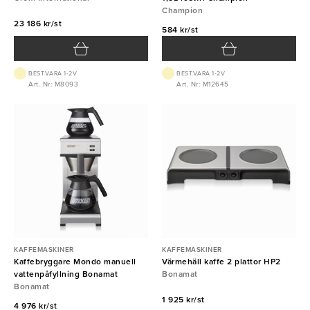
Champion
23 186 kr/st
584 kr/st
BEST.VARA 1-2V
BEST.VARA 1-2V
Art. Nr: M8093
Art. Nr: M12645
KAFFEMASKINER
KAFFEMASKINER
Kaffebryggare Mondo manuell
Värmehäll kaffe 2 plattor HP2
vattenpåfyllning Bonamat
Bonamat
Bonamat
1 925 kr/st
4 976 kr/st