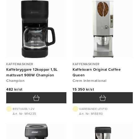
KAFFEMASKINER
KAFFEMASKINER
Kaffebryggare 12koppar 1,5L
Kaffekvarn Original Coffee
mattsvart 900W Champion
Queen
Champion
Crem International
482 kr/st
15 350 kr/st
BEST.VARA 1-2V
VARIERANDE LEVTID
Art. Nr: M14235
Art. Nr: M188110