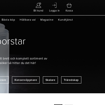
Bli kund
Logga in
Kassa
Bästa köp
Hållbara val
Magazine
Kundtjänst
borstar
tt brett och komplett sortiment av
söker så hittar du det här!
örare
Konservöppnare
Skalare
Träredskap
ressingflaskor
Hinkar & Bunkar
Rostfria Brickor & Galler