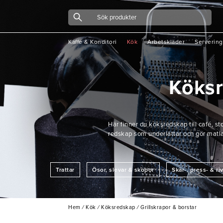
Kaffe & Konditori
Kök
Arbetskläder
Servering
Köks
Här finner du köksredskap till café, s
redskap som underlättar och gör matlagn
Trattar
Ösor, slevar & skopor
Skär-, press- & r
Grillskrapor & borstar
Glass-& mosskopor
Tänger & pin
Hem
/
Kök
/
Köksredskap
/
Grillskrapor & borstar