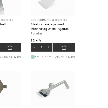
 BORSTAR
GRILLSKRAPOR & BORSTAR
häll
Stekbordsskrapa med
m
trähandtag 21cm Pujadas
Pujadas
82 kr/st
-
+
rt. Nr: K5182501
Art. Nr: K37501
BEST.VARA 1-3D