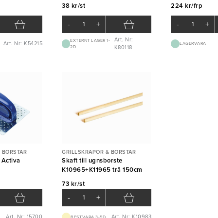
38 kr/st
224 kr/frp
-
+
-
+
Art. Nr:
EXTERNT LAGER 1-
Art. Nr: K54215
LAGERVARA
2D
K80118
 BORSTAR
GRILLSKRAPOR & BORSTAR
 Activa
Skaft till ugnsborste
K10965+K11965 trä 150cm
73 kr/st
-
+
Art. Nr: 15700
Art. Nr: K10983
BEST.VARA 3-5D