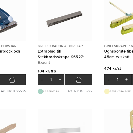
 BORSTAR
GRILLSKRAPOR & BORSTAR
GRILLSKRAPOR &
kurblock och
Extrablad till
Ugnsborste fib
Stekbordsskrapa K65271
45cm ex skaft
10st
Exxent
474 kr/st
104 kr/frp
-
+
-
+
Art. Nr: K65565
Art. Nr: K65272
LAGERVARA
BEST.VARA 3-5D