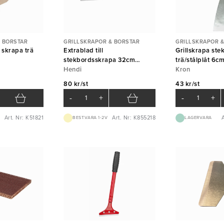
 BORSTAR
GRILLSKRAPOR & BORSTAR
GRILLSKRAPOR &
 skrapa trä
Extrablad till
Grillskrapa stek
stekbordsskrapa 32cm
trä/stålplåt 6c
kolstål/pvc röd Hendi
Hendi
Kron
80 kr/st
43 kr/st
-
+
-
+
Art. Nr: K51821
Art. Nr: K855218
A
BEST.VARA 1-2V
LAGERVARA