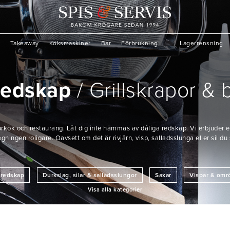
Takeaway
Köksmaskiner
Bar
Förbrukning
Lagerrensning
redskap
Grillskrapor & 
torkök och restaurang. Låt dig inte hämmas av dåliga redskap. Vi erbjuder e
ingen roligare. Oavsett om det är rivjärn, visp, salladsslunga eller sil du 
ivredskap
Durkslag, silar & salladsslungor
Saxar
Vispar & omr
Visa alla kategorier
cetter
Stekspadar
Legymverktyg
Köksmått
Ströare & d
Pizzautrustning
Övrigt