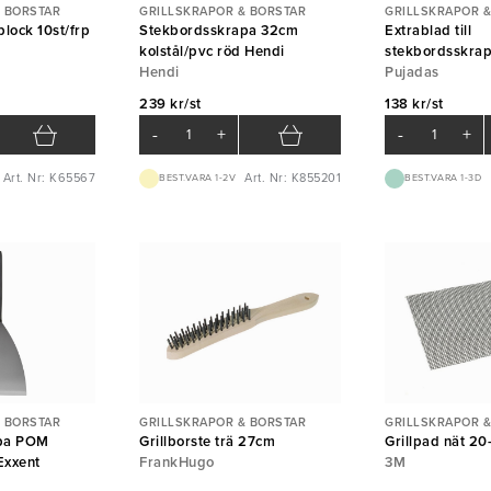
 BORSTAR
GRILLSKRAPOR & BORSTAR
GRILLSKRAPOR &
rblock 10st/frp
Stekbordsskrapa 32cm
Extrablad till
kolstål/pvc röd Hendi
stekbordsskrap
Hendi
Pujadas
Pujadas
239 kr/st
138 kr/st
-
+
-
+
Art. Nr: K65567
Art. Nr: K855201
BEST.VARA 1-2V
BEST.VARA 1-3D
 BORSTAR
GRILLSKRAPOR & BORSTAR
GRILLSKRAPOR &
pa POM
Grillborste trä 27cm
Grillpad nät 2
Exxent
FrankHugo
3M