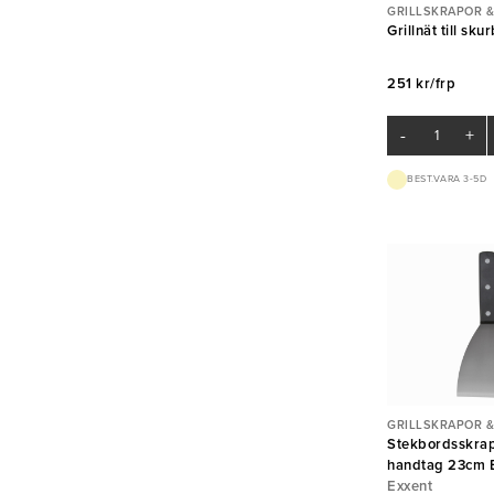
GRILLSKRAPOR &
Grillnät till sku
251 kr/frp
-
+
BEST.VARA 3-5D
GRILLSKRAPOR &
Stekbordsskra
handtag 23cm 
Exxent