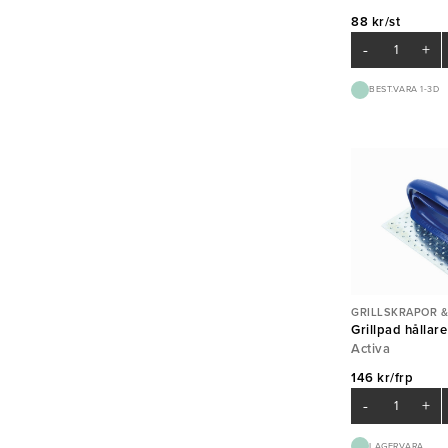
88 kr/st
-
+
BEST.VARA 1-3D
GRILLSKRAPOR &
Grillpad hållare
Activa
146 kr/frp
-
+
LAGERVARA