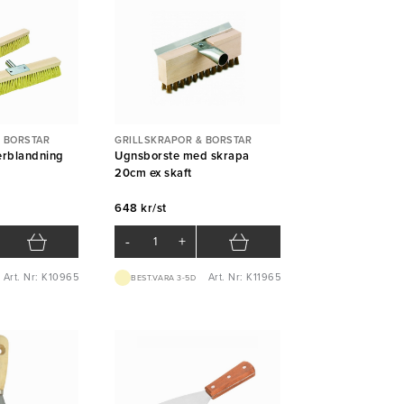
 BORSTAR
GRILLSKRAPOR & BORSTAR
erblandning
Ugnsborste med skrapa
20cm ex skaft
648 kr/st
-
+
Art. Nr: K10965
Art. Nr: K11965
BEST.VARA 3-5D