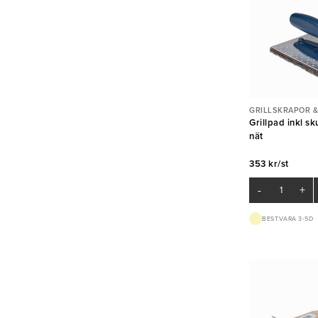
GRILLSKRAPOR &
Grillpad inkl s
nät
353 kr/st
-
+
BEST.VARA 3-5D