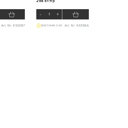
298 kr/frp
-
+
Art. Nr: K53087
Art. Nr: K65566
BEST.VARA 3-5D