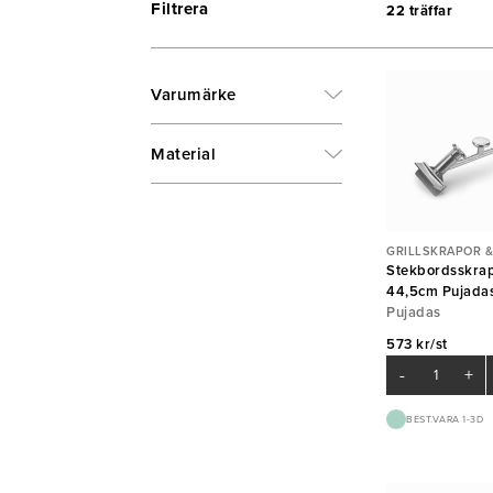
Filtrera
22 träffar
Varumärke
Material
GRILLSKRAPOR &
Stekbordsskra
44,5cm Pujada
Pujadas
573 kr/st
-
+
BEST.VARA 1-3D