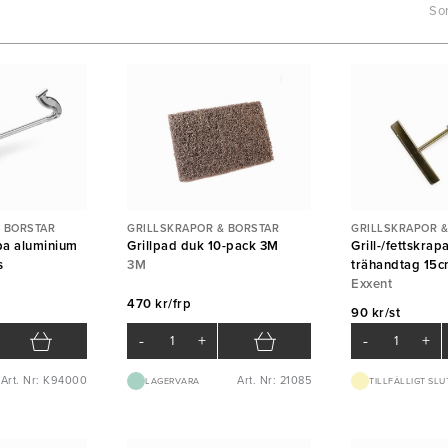
Sor
 BORSTAR
GRILLSKRAPOR & BORSTAR
GRILLSKRAPOR &
pa aluminium
Grillpad duk 10-pack 3M
Grill-/fettskra
s
3M
trähandtag 15cm
Exxent
Exxent
470 kr/frp
90 kr/st
-
+
-
+
Art. Nr: K94000
Art. Nr: 21085
LAGERVARA
TILLFÄLLIGT SLU