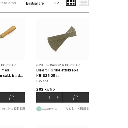
tera efter:
 BORSTAR
GRILLSKRAPOR & BORSTAR
pa med
Blad till Grill/Fettskrapa
 exkl. blad
K51835 25st
Exxent
282 kr/frp
-
+
Art. Nr: K51835
Art. Nr: K51836
T
LAGERVARA