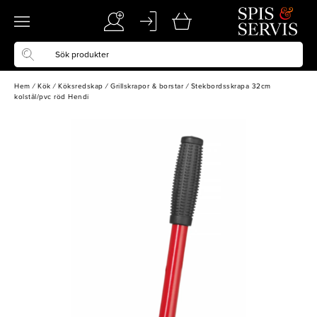
Hem
/
Kök
/
Köksredskap
/
Grillskrapor & borstar
/
Stekbordsskrapa 32cm
kolstål/pvc röd Hendi