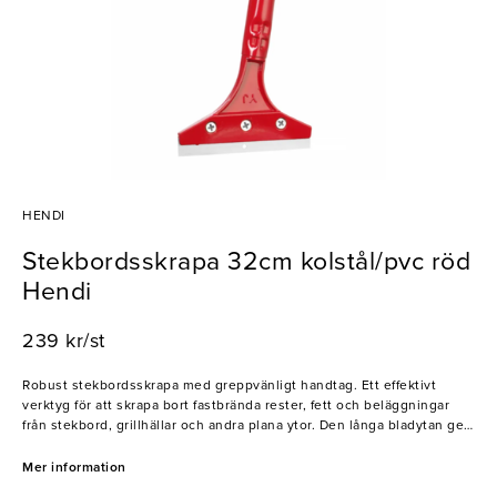
HENDI
Stekbordsskrapa 32cm kolstål/pvc röd
Hendi
239 kr/st
Robust stekbordsskrapa med greppvänligt handtag. Ett effektivt
verktyg för att skrapa bort fastbrända rester, fett och beläggningar
från stekbord, grillhällar och andra plana ytor. Den långa bladytan ger
god täckning och gör rengöringen snabb och enkel.
Mer information
- Tillverkad i tåligt kolstål