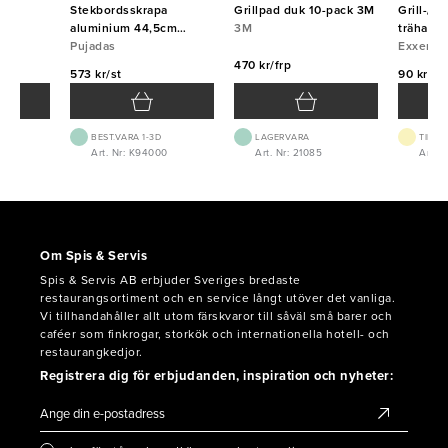
a
Stekbordsskrapa
Grillpad duk 10-pack 3M
Grill-/f
aluminium 44,5cm
3M
trähandt
Pujadas
Pujadas
blad Exx
Exxent
470 kr/frp
573 kr/st
90 kr/st
BEST.VARA 1-3D
LAGERVARA
TILLF
3
Art. Nr: K94000
Art. Nr: 21085
Art. 
Om Spis & Servis
Spis & Servis AB erbjuder Sveriges bredaste
restaurangsortiment och en service långt utöver det vanliga.
Vi tillhandahåller allt utom färskvaror till såväl små barer och
caféer som finkrogar, storkök och internationella hotell- och
restaurangkedjor.
Registrera dig för erbjudanden, inspiration och nyheter: