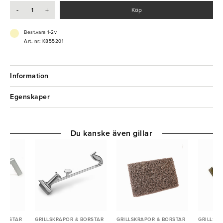
- Perfekt för rengöring av stekbord och grillhällar
-
+
Köp
Best.vara 1-2v
Art. nr: K855201
Information
Egenskaper
Du kanske även gillar
 BORSTAR
GRILLSKRAPOR & BORSTAR
GRILLSKRAPOR & BORSTAR
GRILLSK