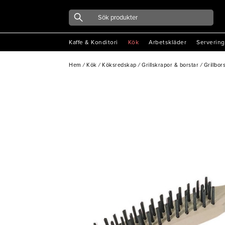
Kaffe & Konditori
Kök
Arbetskläder
Servering
Hem
/
Kök
/
Köksredskap
/
Grillskrapor & borstar
/
Grillbor