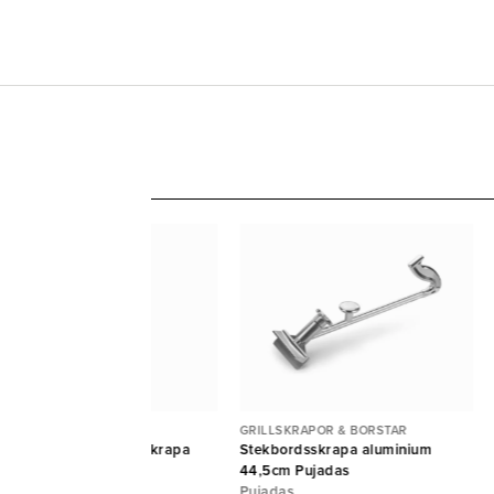
ILLSKRAPOR & BORSTAR
GRILLSKRAPOR & BORSTAR
trablad till stekbordsskrapa
Stekbordsskrapa aluminium
uminium Pujadas
44,5cm Pujadas
jadas
Pujadas