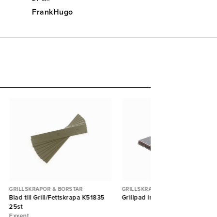
FrankHugo
GRILLSKRAPOR & BORSTAR
GRILLSKRAPOR & BORSTAR
Blad till Grill/Fettskrapa K51835
Grillpad inkl skurblock och nät
25st
Exxent