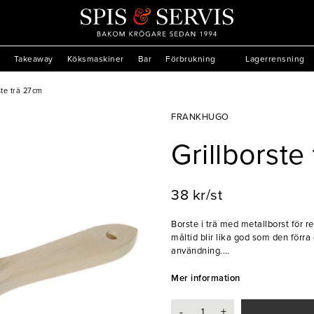
Takeaway
Köksmaskiner
Bar
Förbrukning
Lagerrensning
ste trä 27cm
FRANKHUGO
Grillborste
38 kr/st
Borste i trä med metallborst för ren
måltid blir lika god som den förra
användning.
- Trä
Mer information
- Metallborst
-
+