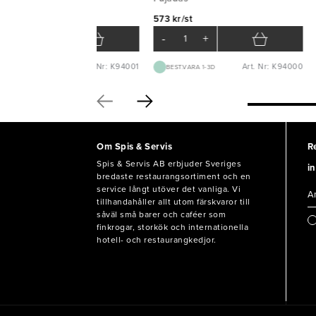
8 kr/st
573 kr/st
-
+
-
+
Art. Nr: K94001
Art. Nr: K94000
BEST.VARA 1-3D
BEST.VARA 1-3D
Om Spis & Servis
R
Spis & Servis AB erbjuder Sveriges
in
bredaste restaurangsortiment och en
service långt utöver det vanliga. Vi
tillhandahåller allt utom färskvaror till
såväl små barer och caféer som
finkrogar, storkök och internationella
hotell- och restaurangkedjor.