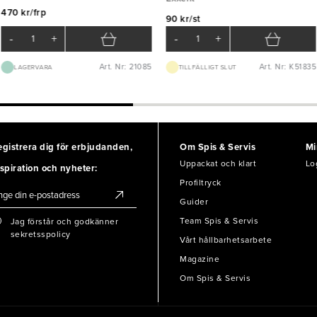
470 kr/frp
90 kr/st
-
+
-
+
Art. Nr: 21085
Art. Nr: K51835
LAGERVARA
TILLFÄLLIGT SLUT
egistrera dig för erbjudanden,
Om Spis & Servis
Mi
Uppackat och klart
Lo
spiration och nyheter:
Profiltryck
Guider
Team Spis & Servis
Jag förstår och godkänner
sekretsspolicy
Vårt hållbarhetsarbete
Magazine
Om Spis & Servis