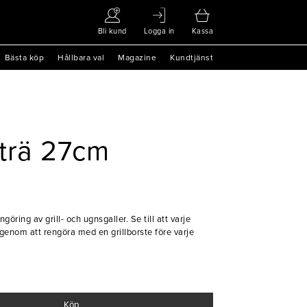
Bli kund
Logga in
Kassa
Bästa köp
Hållbara val
Magazine
Kundtjänst
 trä 27cm
göring av grill- och ugnsgaller. Se till att varje
 genom att rengöra med en grillborste före varje
Köp