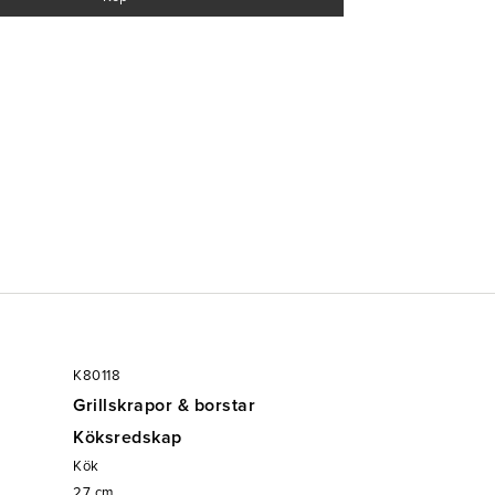
K80118
Grillskrapor & borstar
Köksredskap
Kök
27
cm