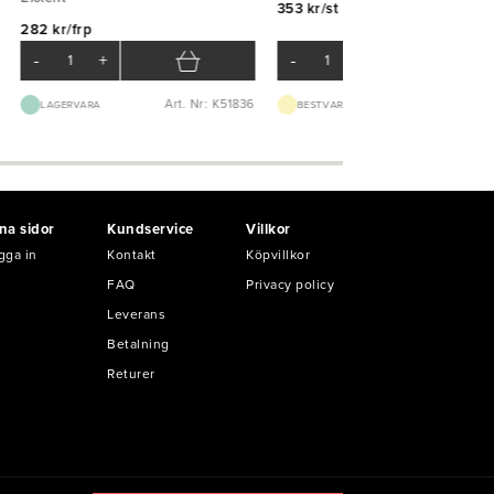
353 kr/st
282 kr/frp
-
+
-
+
Art. Nr: K51836
Art. Nr: K65
LAGERVARA
BEST.VARA 3-5D
na sidor
Kundservice
Villkor
gga in
Kontakt
Köpvillkor
FAQ
Privacy policy
Leverans
Betalning
Returer