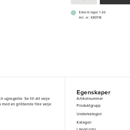
Externt lager 1-2d
Art. nr: K80118
Egenskaper
h ugnsgaller. Se till att varje
Artikelnummer
 med en grillborste före varje
Produktgrupp
Underkategori
Kategori
Längd (cm)