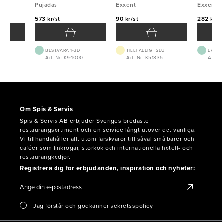
Pujadas
Pujadas
blad Exxent
Exxent
Exxent
573 kr/st
90 kr/st
282 kr/f
BEST.VARA 1-3D
TILLFÄLLIGT SLUT
LAGE
3
Art. Nr: K94000
Art. Nr: K51835
Art. 
Om Spis & Servis
Spis & Servis AB erbjuder Sveriges bredaste
restaurangsortiment och en service långt utöver det vanliga.
Vi tillhandahåller allt utom färskvaror till såväl små barer och
caféer som finkrogar, storkök och internationella hotell- och
restaurangkedjor.
Registrera dig för erbjudanden, inspiration och nyheter:
Jag förstår och godkänner sekretsspolicy