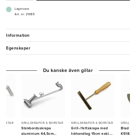
Lagervara
Art. nr: 21085
Information
Egenskaper
Du kanske även gillar
 BORSTAR
GRILLSKRAPOR & BORSTAR
GRILLSKRAPOR & BORSTAR
GRILLSK
a
Stekbordsskrapa
Grill-/fettskrapa med
Blad till
aluminium 44,5cm
trähandtag 15cm exkl.
K51835 