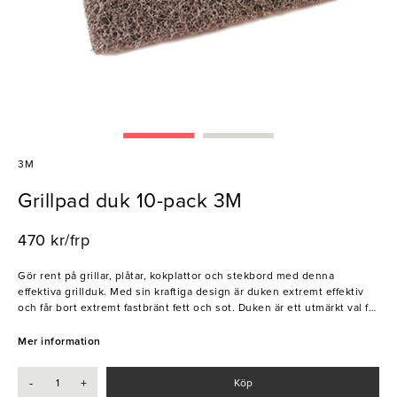
3M
Grillpad duk 10-pack 3M
470 kr/frp
Gör rent på grillar, plåtar, kokplattor och stekbord med denna
effektiva grillduk. Med sin kraftiga design är duken extremt effektiv
och får bort extremt fastbränt fett och sot. Duken är ett utmärkt val för
att göra grillen fläckfri - snabbt och enkelt!
Mer information
- Högkvalitativ och slitstark
- Passar till Grill Pad Hållare (art.nr. 15700)
-
+
Köp