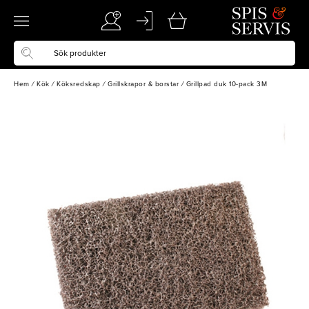
Hem
/
Kök
/
Köksredskap
/
Grillskrapor & borstar
/
Grillpad duk 10-pack 3M