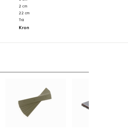
2
cm
22
cm
Trä
Kron