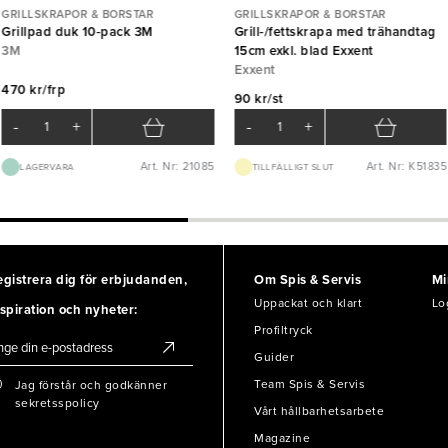
GRILLSKRAPOR & BORSTAR
GRILLSKRAPOR & BORSTAR
Grillpad duk 10-pack 3M
Grill-/fettskrapa med trähandtag
3M
15cm exkl. blad Exxent
Exxent
470 kr/frp
90 kr/st
-
+
-
+
Art. Nr: 21085
Art. Nr: K51835
LAGERVARA
TILLFÄLLIGT SLUT
egistrera dig för erbjudanden,
Om Spis & Servis
Mi
Uppackat och klart
Lo
spiration och nyheter:
Profiltryck
Guider
Team Spis & Servis
Jag förstår och godkänner
sekretsspolicy
Vårt hållbarhetsarbete
Magazine