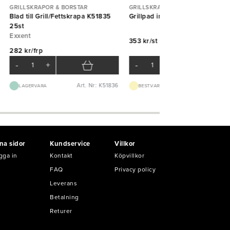
GRILLSKRAPOR & BORSTAR
GRILLSKRAPOR & BORSTAR
Blad till Grill/Fettskrapa K51835
Grillpad inkl skurblock och nät
25st
Exxent
353 kr/st
282 kr/frp
-
+
-
+
Art. Nr: K51836
Art. Nr: K65
LAGERVARA
BEST.VARA 3-5D
na sidor
Kundservice
Villkor
gga in
Kontakt
Köpvillkor
FAQ
Privacy policy
Leverans
Betalning
Returer