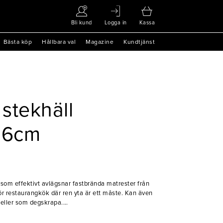
Bli kund
Logga in
Kassa
Bästa köp
Hållbara val
Magazine
Kundtjänst
 stekhäll
t 6cm
 som effektivt avlägsnar fastbrända matrester från
för restaurangkök där ren yta är ett måste. Kan även
 eller som degskrapa.