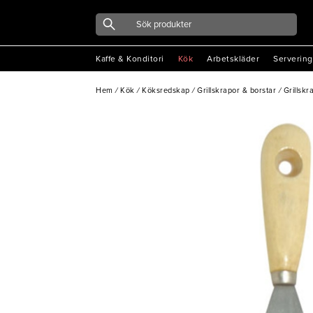
Kaffe & Konditori
Kök
Arbetskläder
Servering
Hem
/
Kök
/
Köksredskap
/
Grillskrapor & borstar
/
Grillskr