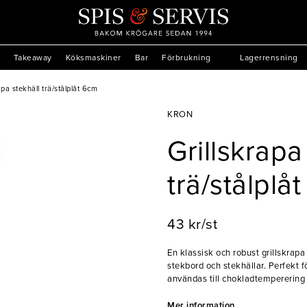
Takeaway
Köksmaskiner
Bar
Förbrukning
Lagerrensning
apa stekhäll trä/stålplåt 6cm
KRON
Grillskrapa
trä/stålplå
43 kr/st
En klassisk och robust grillskrapa
stekbord och stekhällar. Perfekt 
användas till chokladtemperering
- Tillverkad av bokträ och stål
Mer information