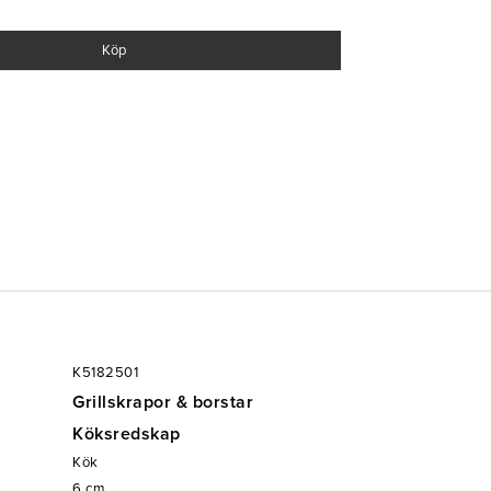
ring
ch grillar
Köp
K5182501
Grillskrapor & borstar
Köksredskap
Kök
6
cm