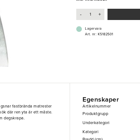
- 6 cm bladbredd för precis rengö
- Perfekt för stekbord, stekhällar o
-
+
- Hållbar och enkel att hantera
Lagervara
Art. nr: K5182501
Egenskaper
lägsnar fastbrända matrester
Artikelnummer
kök där ren yta är ett måste.
Produktgrupp
om degskrapa.
Underkategori
Kategori
Bredd (cm)