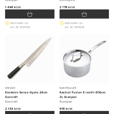
Scanpan
Demeyere
1 448 kr/st
2 178 kr/st
BEST.VARA 1-2V
BEST.VARA 1-2V
Art. Nr: K121428
Art. Nr: K54928
KNIVAR
KASTRULLER
Kockkniv Senzo Gyoto 24cm
Kastrull Fusion 5 rostfri Ø16cm
Suncraft
2L Scanpan
Suncraft
Scanpan
2 134 kr/st
918 kr/st