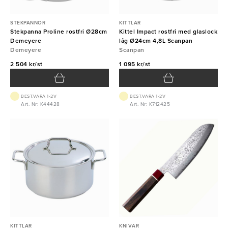
STEKPANNOR
KITTLAR
Stekpanna Proline rostfri Ø28cm
Kittel Impact rostfri med glaslock
Demeyere
låg Ø24cm 4,8L Scanpan
Demeyere
Scanpan
2 504 kr/st
1 095 kr/st
BEST.VARA 1-2V
BEST.VARA 1-2V
Art. Nr: K44428
Art. Nr: K712425
KITTLAR
KNIVAR