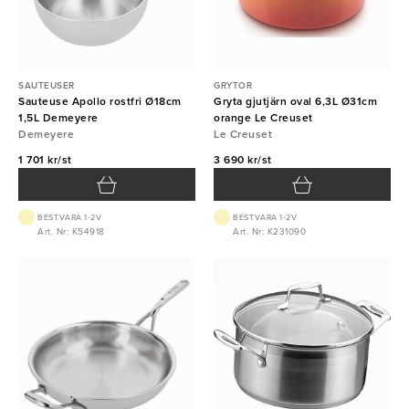
SAUTEUSER
GRYTOR
Sauteuse Apollo rostfri Ø18cm
Gryta gjutjärn oval 6,3L Ø31cm
1,5L Demeyere
orange Le Creuset
Demeyere
Le Creuset
1 701 kr/st
3 690 kr/st
BEST.VARA 1-2V
BEST.VARA 1-2V
Art. Nr: K54918
Art. Nr: K231090