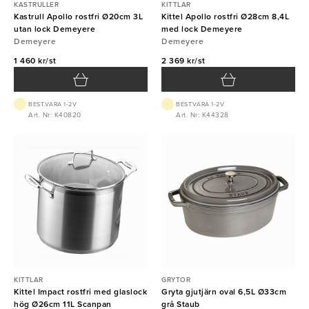
KASTRULLER
KITTLAR
Kastrull Apollo rostfri Ø20cm 3L
Kittel Apollo rostfri Ø28cm 8,4L
utan lock Demeyere
med lock Demeyere
Demeyere
Demeyere
1 460 kr/st
2 369 kr/st
BEST.VARA 1-2V
BEST.VARA 1-2V
Art. Nr: K40820
Art. Nr: K44328
KITTLAR
GRYTOR
Kittel Impact rostfri med glaslock
Gryta gjutjärn oval 6,5L Ø33cm
hög Ø26cm 11L Scanpan
grå Staub