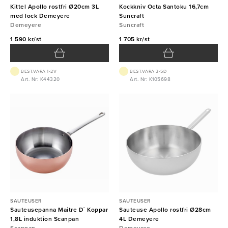
Kittel Apollo rostfri Ø20cm 3L
Kockkniv Octa Santoku 16,7cm
med lock Demeyere
Suncraft
Demeyere
Suncraft
1 590 kr/st
1 705 kr/st
BEST.VARA 1-2V
BEST.VARA 3-5D
Art. Nr: K44320
Art. Nr: K105698
SAUTEUSER
SAUTEUSER
Sauteusepanna Maitre D` Koppar
Sauteuse Apollo rostfri Ø28cm
1,8L induktion Scanpan
4L Demeyere