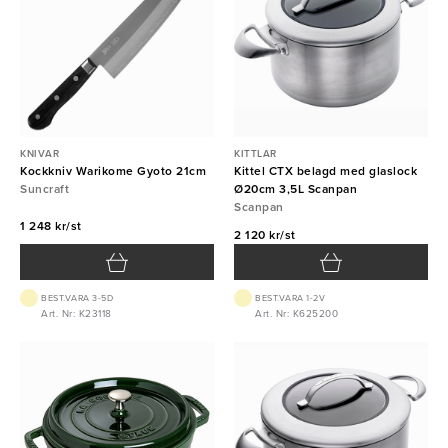
Kantiner & tillbehör
Diskrum
KNIVAR
KITTLAR
Kockkniv Warikome Gyoto 21cm
Kittel CTX belagd med glaslock
Suncraft
Ø20cm 3,5L Scanpan
Scanpan
1 248 kr/st
2 120 kr/st
BEST.VARA 3-5D
BEST.VARA 1-2V
Art. Nr: K23118
Art. Nr: K625200