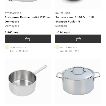
STEKPANNOR
SAUTEUSER
Stekpanna Proline rostfri Ø32cm
Sauteuse rostfri Ø20cm 1,8L
Demeyere
Scanpan Fusion 5
Demeyere
Scanpan
2 862 kr/st
1 024 kr/st
BEST.VARA 1-2V
BEST.VARA 1-2V
Art. Nr: K55632
Art. Nr: K741442