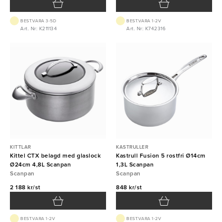
BEST.VARA 3-5D
BEST.VARA 1-2V
Art. Nr: K211134
Art. Nr: K742316
KITTLAR
KASTRULLER
Kittel CTX belagd med glaslock
Kastrull Fusion 5 rostfri Ø14cm
Ø24cm 4,8L Scanpan
1,3L Scanpan
Scanpan
Scanpan
2 188 kr/st
848 kr/st
BEST.VARA 1-2V
BEST.VARA 1-2V