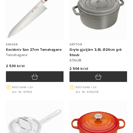
KNIVAR
GRYTOR
Kockkniv San 27cm Tamahagane
Gryta gjutjärn 3,8L Ø24cm grå
Tamahagane
Staub
STAUB
2 530 kr/st
2 504 kr/st
BEST.VARA 1-2V
BEST.VARA 1-2V
Art. Nr: K11103
Art. Nr: K100218