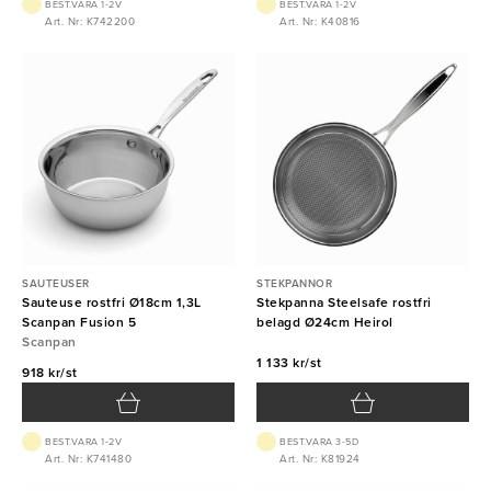
BEST.VARA 1-2V
BEST.VARA 1-2V
Art. Nr: K742200
Art. Nr: K40816
SAUTEUSER
STEKPANNOR
Sauteuse rostfri Ø18cm 1,3L
Stekpanna Steelsafe rostfri
Scanpan Fusion 5
belagd Ø24cm Heirol
Scanpan
1 133 kr/st
918 kr/st
BEST.VARA 1-2V
BEST.VARA 3-5D
Art. Nr: K741480
Art. Nr: K81924