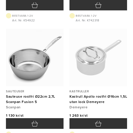
BEST.VARA 1-2V
BEST.VARA 1-2V
Art. Nr: K54922
Art. Nr: K742318
SAUTEUSER
KASTRULLER
Sauteuse rostfri Ø22cm 2,7L
Kastrull Apollo rostfri Ø16cm 1,5L
Scanpan Fusion 5
utan lock Demeyere
Scanpan
Demeyere
1 130 kr/st
1 263 kr/st