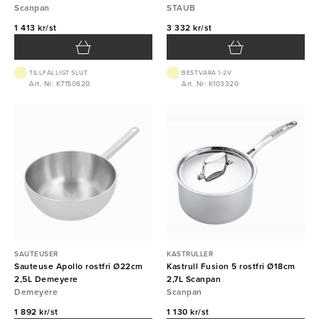
Scanpan
STAUB
1 413 kr/st
3 332 kr/st
TILLFÄLLIGT SLUT
BEST.VARA 1-2V
Art. Nr: K7150620
Art. Nr: K103320
SAUTEUSER
KASTRULLER
Sauteuse Apollo rostfri Ø22cm
Kastrull Fusion 5 rostfri Ø18cm
2,5L Demeyere
2,7L Scanpan
Demeyere
Scanpan
1 892 kr/st
1 130 kr/st