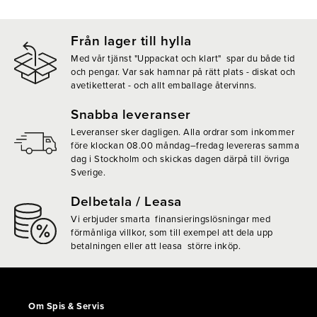
Från lager till hylla
Med vår tjänst "Uppackat och klart" spar du både tid
och pengar. Var sak hamnar på rätt plats - diskat och
avetiketterat - och allt emballage återvinns.
Snabba leveranser
Leveranser sker dagligen. Alla ordrar som inkommer
före klockan 08.00 måndag–fredag levereras samma
dag i Stockholm och skickas dagen därpå till övriga
Sverige.
Delbetala / Leasa
Vi erbjuder smarta finansieringslösningar med
förmånliga villkor, som till exempel att dela upp
betalningen eller att leasa större inköp.
Om Spis & Servis