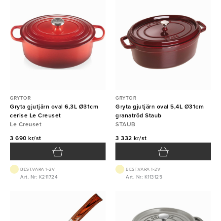
GRYTOR
GRYTOR
Gryta gjutjärn oval 6,3L Ø31cm
Gryta gjutjärn oval 5,4L Ø31cm
cerise Le Creuset
granatröd Staub
Le Creuset
STAUB
3 690 kr/st
3 332 kr/st
BEST.VARA 1-2V
BEST.VARA 1-2V
Art. Nr: K211724
Art. Nr: K113125