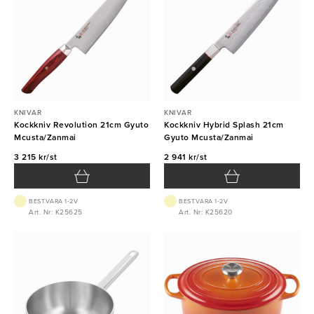
KNIVAR
KNIVAR
Kockkniv Revolution 21cm Gyuto
Kockkniv Hybrid Splash 21cm
Mcusta/Zanmai
Gyuto Mcusta/Zanmai
3 215 kr/st
2 941 kr/st
BEST.VARA 1-2V
BEST.VARA 1-2V
Art. Nr: K25625
Art. Nr: K25620