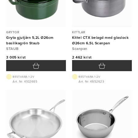
GRYTOR
KITTLAR
Gryta gjutjärn 5,2L Ø26cm
Kittel CTX belagd med glaslock
basilikagrön Staub
Ø26cm 6,5L Scanpan
STAUB
Scanpan
3 005 kr/st
2 462 kr/st
BEST.VARA 1-2V
BEST.VARA 1-2V
Art. Nr: K102685
Art. Nr: K652623