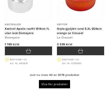
KASTRULLER
GRYTOR
Kastrull Apollo rostfri Ø14cm 1L
Gryta gjutjärn rund 5,3L Ø26cm
utan lock Demeyere
orange Le Creuset
Demeyere
Le Creuset
1 165 kr/st
3 336 kr/st
BEST.VARA 1-2V
BEST.VARA 1-2V
Art. Nr: K40814
Art. Nr: K126090
Just nu visas 40 av 3078 produkter
Visa fler produkter