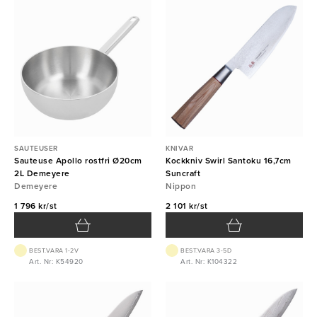
SAUTEUSER
KNIVAR
Sauteuse Apollo rostfri Ø20cm
Kockkniv Swirl Santoku 16,7cm
2L Demeyere
Suncraft
Demeyere
Nippon
1 796 kr/st
2 101 kr/st
BEST.VARA 1-2V
BEST.VARA 3-5D
Art. Nr: K54920
Art. Nr: K104322