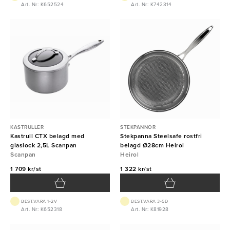
Art. Nr: K652524
Art. Nr: K742314
KASTRULLER
STEKPANNOR
Kastrull CTX belagd med
Stekpanna Steelsafe rostfri
glaslock 2,5L Scanpan
belagd Ø28cm Heirol
Scanpan
Heirol
1 709 kr/st
1 322 kr/st
BEST.VARA 1-2V
BEST.VARA 3-5D
Art. Nr: K652318
Art. Nr: K81928