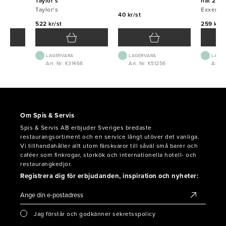
Taylor´s
nät 20c
Taylor's
Exxent
40 kr/st
522 kr/st
259 kr/s
LAGERVARA
LAGERVARA
LAGE
Art. Nr: K31468
Art. Nr: K51256
Art. N
Om Spis & Servis
Spis & Servis AB erbjuder Sveriges bredaste
restaurangsortiment och en service långt utöver det vanliga.
Vi tillhandahåller allt utom färskvaror till såväl små barer och
caféer som finkrogar, storkök och internationella hotell- och
restaurangkedjor.
Registrera dig för erbjudanden, inspiration och nyheter:
Jag förstår och godkänner sekretsspolicy