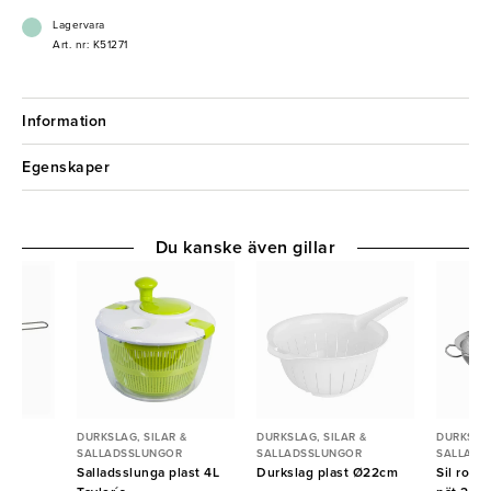
- Rostfritt stål av hög kvalitet
Lagervara
- Idealisk för såser och fonder
Art. nr: K51271
- Tål maskindisk
Information
Egenskaper
Du kanske även gillar
 &
DURKSLAG, SILAR &
DURKSLAG, SILAR &
DURKSLAG
R
SALLADSSLUNGOR
SALLADSSLUNGOR
SALLADS
m
Salladsslunga plast 4L
Durkslag plast Ø22cm
Sil rost