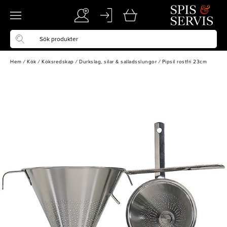
Hem
/
Kök
/
Köksredskap
/
Durkslag, silar & salladsslungor
/
Pipsil rostfri 23cm