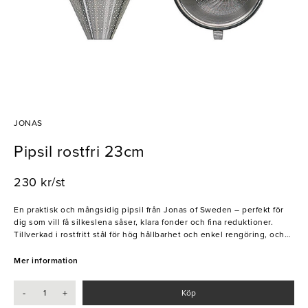
JONAS
Pipsil rostfri 23cm
230 kr/st
En praktisk och mångsidig pipsil från Jonas of Sweden – perfekt för
dig som vill få silkeslena såser, klara fonder och fina reduktioner.
Tillverkad i rostfritt stål för hög hållbarhet och enkel rengöring, och
utformad för professionell precision i köket. Ett pålitligt redskap för
både restaurang och hemmakock som vill arbeta med resultat i
Mer information
toppklass. Produkterna från Jonas of Sweden tillverkas i Motala av
DaloLinden, som skapar kvalitativa köksredskap för matlagning,
-
+
Köp
bakning, förvaring och servering.