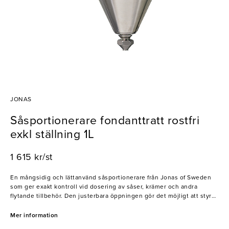
JONAS
Såsportionerare fondanttratt rostfri
exkl ställning 1L
1 615 kr/st
En mångsidig och lättanvänd såsportionerare från Jonas of Sweden
som ger exakt kontroll vid dosering av såser, krämer och andra
flytande tillbehör. Den justerbara öppningen gör det möjligt att styra
flödet för både tunna och tjocka vätskor, vilket ger en ren och
precision­säker servering varje gång. Tillverkad i rostfritt stål av hög
Mer information
kvalitet och enkel att rengöra.