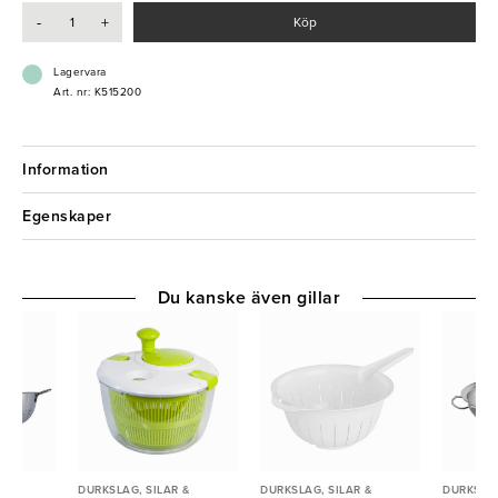
-
+
Köp
- Justerbart flöde för exakt dosering
- Rostfritt stål av hög kvalitet
- Tål maskindisk
Lagervara
Art. nr: K515200
Information
Egenskaper
Du kanske även gillar
 &
DURKSLAG, SILAR &
DURKSLAG, SILAR &
DURKSLAG