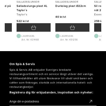
R
SALLADSSLUNGOR
SALLADSSLUNGOR
SALLADS
 rund på
Salladsslunga plast 4L
Durkslag plast Ø22cm
Sil rost
23cm
Taylor´s
nät 20c
Taylor's
Exxent
40 kr/st
522 kr/st
259 kr/s
LAGERVARA
LAGERVARA
LAGE
3
Art. Nr: K31468
Art. Nr: K51256
Art. N
Om Spis & Servis
Spis & Servis AB erbjuder Sveriges bredaste
restaurangsortiment och en service långt utöver det vanliga.
Vi tillhandahåller allt utom färskvaror till såväl små barer och
caféer som finkrogar, storkök och internationella hotell- och
restaurangkedjor.
Registrera dig för erbjudanden, inspiration och nyheter: