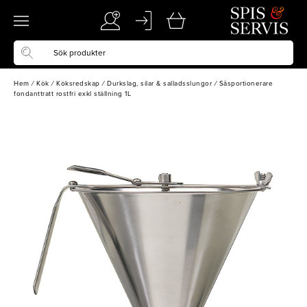
Hem
/
Kök
/
Köksredskap
/
Durkslag, silar & salladsslungor
/
Såsportionerare
fondanttratt rostfri exkl ställning 1L