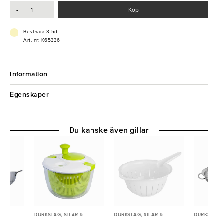
- Slittålig
-
+
Köp
- Dubbelnät
- Användarvänlig
Best.vara 3-5d
Art. nr: K65336
Information
Egenskaper
Du kanske även gillar
 &
DURKSLAG, SILAR &
DURKSLAG, SILAR &
DURKSLAG