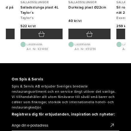
R
SALLADSSLUNGOR
SALLADSSLUNGOR
SALLADS
 rund på
Salladsslunga plast 4L
Durkslag plast Ø22cm
Sil rost
23cm
Taylor´s
nät 20c
Taylor's
Exxent
40 kr/st
522 kr/st
259 kr/s
LAGERVARA
LAGERVARA
LAGE
3
Art. Nr: K31468
Art. Nr: K51256
Art. N
Om Spis & Servis
Spis & Servis AB erbjuder Sveriges bredaste
restaurangsortiment och en service långt utöver det vanliga.
Vi tillhandahåller allt utom färskvaror till såväl små barer och
caféer som finkrogar, storkök och internationella hotell- och
restaurangkedjor.
Registrera dig för erbjudanden, inspiration och nyheter: