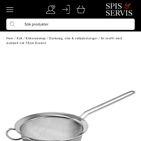
Hem
/
Kök
/
Köksredskap
/
Durkslag, silar & salladsslungor
/
Sil rostfri med
dubbelt nät 7,5cm Exxent